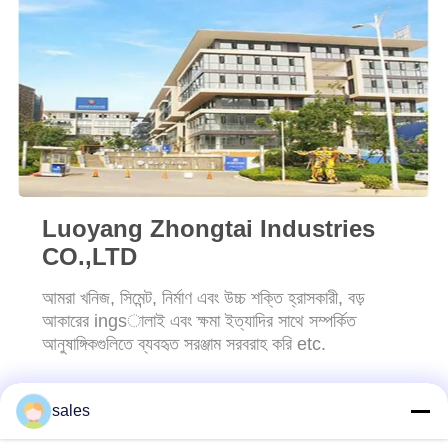
সাইট
ম্যাপ
PRIVACY
POLICY
Luoyang Zhongtai Industries
CO.,LTD
আমরা খনিজ, সিমেন্ট, নির্মাণ এবং উচ্চ শক্তি হ্রাসকারী, বড়
আকারের ingsালাই এবং ক্ষমা ইত্যাদির সাথে সম্পর্কিত
আনুষাঙ্গিকগুলিতে ব্যবহৃত সরঞ্জাম সরবরাহ করি etc.
sales
আমাদের সাথে যোগাযোগ করুন!