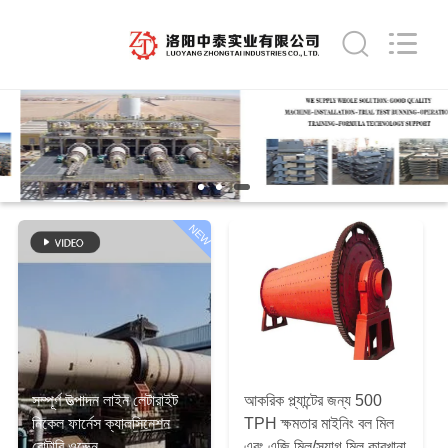
Luoyang
Zhongtai
Industries
CO.,LTD.
All
Rights
Reserved.
বাড়ি
পণ্য
VR
NEW
প্রদর্শন
আমাদের
সম্পর্কে
সম্পূর্ণ উত্পাদন লাইন লেটারাইট
আকরিক প্ল্যান্টের জন্য 500
কারখানা
নিকেল ফার্নেস ক্যালসিনেশন
TPH ক্ষমতার মাইনিং বল মিল
রোটারি ওভেন
এবং এজি মিল/স্যাগ মিল কারখানা