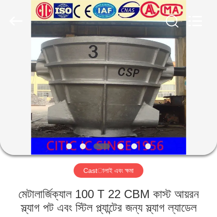
Luoyang
Zhongtai
Industries
CO.,LTD.
All
Rights
Reserved.
বাড়ি
পণ্য
VR
প্রদর্শন
আমাদের
Castালাই এবং ক্ষমা
সম্পর্কে
মেটালার্জিক্যাল 100 T 22 CBM কাস্ট আয়রন
কারখানা
স্ল্যাগ পট এবং স্টিল প্ল্যান্টের জন্য স্ল্যাগ ল্যাডেল