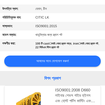
ভ্রমণ
উৎপত্তি স্থল:
হেনান, চীন
মান
পরিচিতিমুলক নাম:
CITIC LK
নিয়ন্ত্রণ
সাক্ষ্যদান:
ISO9001:2015
মডেল নম্বার:
ধাতুবিদ্যার জন্য স্ল্যাগ পট
যোগাযোগ
লক্ষণীয় করা:
,
,
100 টি castালাই লোহা স্ল্যাগ পাত্র
ironালাই লোহা স্ল্যাগ পট
করুন
22 সিবিএম স্টিল স্ল্যাগ পট
আমাদের সাথে যোগাযোগ করুন!
খবর
উদ্ধৃতির
বিশদ প্রকাশ
জন্য
ISO9001:2008 D660
আবেদন
লাইনার শেভস গাইড হুইলস
এবং হোস্ট পার্টস কাস্টিং এবং