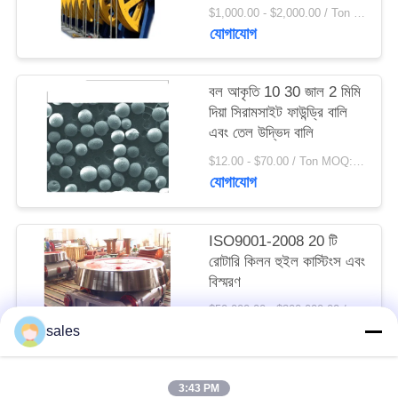
ফোরজিংস
সাইট
$1,000.00 - $2,000.00 / Ton MOQ:১.০ টন / টন
যোগাযোগ
ম্যাপ
বল আকৃতি 10 30 জাল 2 মিমি
PRIVACY
দিয়া সিরামসাইট ফাউন্ড্রি বালি
POLICY
এবং তেল উদ্ভিদ বালি
$12.00 - $70.00 / Ton MOQ:1 টন / টন
যোগাযোগ
ISO9001-2008 20 টি
রোটারি কিলন হুইল কাস্টিংস এবং
বিস্মরণ
$50,000.00 - $300,000.00 / Set MOQ:1 সেট / সেট
যোগাযোগ
sales
3:43 PM