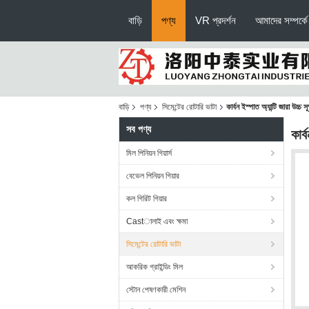
বাড়ি
পণ্য
VR প্রদর্শন
আমাদের সম্পর্কে
বাড়ি
পণ্য
সিমেন্টের রোটারি ভাটা
কার্বন ইস্পাত অ্যান্টি জারা উচ্চ সূ
সব পণ্য
কার্
মিল পিনিয়ন গিয়ার্স
বেভেল পিনিয়ন গিয়ার
কল গিরিট গিয়ার
Castালাই এবং ক্ষমা
সিমেন্টের রোটারি ভাটা
আকরিক গ্রাইন্ডিং মিল
স্টোন পেষণকারী মেশিন