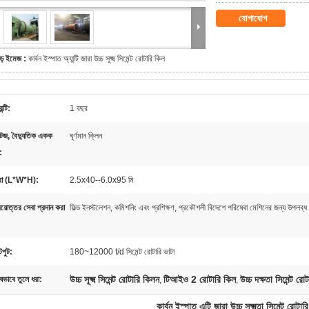
যোগাযোগ
ড় ইমেজ :
কার্বন ইস্পাত অ্যান্টি জারা উচ্চ সূক্ষ্ম সিমেন্ট রোটারি কিল
ন্টি:
1 বছর
টেজ, বৈদ্যুতিক একক
ঘূর্ণমান ক্লিন
:
্রা (L*W*H):
2.5x40--6.0x95 মি
রয়োত্তর সেবা প্রদান করা
ফিল্ড ইনস্টলেশন, কমিশনিং এবং প্রশিক্ষণ, প্রকৌশলী বিদেশে পরিষেবা মেশিনের জন্য উপলব্ধ
পুট:
180~12000 t/d সিমেন্ট রোটারি ভাটা
উচ্চ সূক্ষ্ম সিমেন্ট রোটারি কিলন
টিআইও 2 রোটারি কিল
উচ্চ দক্ষতা সিমেন্ট রো
ষভাবে তুলে ধরা:
,
,
কার্বন ইস্পাত এন্টি জারা উচ্চ সূক্ষ্মতা সিমেন্ট রোটার