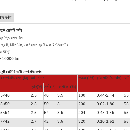
যের বর্ণনা
মেন্ট রোটারি ভাটা
ভেজা এবং শুকনো সিমেন্ট রোটারি ভাটা
্যাপ্লিকেশন শিল্প
ট প্ল্যান্ট, স্টিল মিল, কেমিক্যাল প্ল্যান্ট এবং ইনসিনারেটর
আউটপুট
~10000 t/d
মেন্ট রোটারি ভাটা স্পেসিফিকেশন
ের স্পেসিফিকেশন (মি)
ভাটা মাত্রা
ক্ষমতা (t/d)
ঘূর্ণন গতি (r/min)
মোট
ব্যাস(মি)
দৈর্ঘ্য(মি)
অস্পষ্টতা (%)
.5×40
2.5
40
3.5
180
0.44-2.44
55
.5×50
2.5
50
3
200
0.62-1.86
55
.5×54
2.5
54
3.5
204
0.48-1.45
55
.7×42
2.7
42
3.5
320
0.10-1.52
55