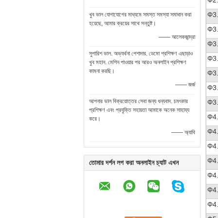
Φ2
Φ3
খুব ভাল যোগাযোগের মাধ্যমে সমস্ত সমস্যা সমাধান করা
হয়েছে, আমার ক্রয়ের সাথে সন্তুষ্ট।
Φ3
—— আলেকজান্দ্রা
Φ3
সুপারিশ ভাল. অভ্যর্থনা পেশাদার. ডেমো প্রশিক্ষণ এছাড়াও
Φ3
খুব মহান. মেশিন পাওয়ার পর আরও অনলাইন প্রশিক্ষণ
কামনা করছি।
Φ3
—— জর্জ
Φ3
আপনার ভাল বিক্রয়োত্তর সেবা জন্য ধন্যবাদ. চমৎকার
Φ3
প্রশিক্ষণ এবং প্রযুক্তি সহায়তা আমাকে অনেক সাহায্য
Φ4
করে।
Φ4
—— অ্যাবি
Φ4
Φ4
তোমার দর্শন লগ করা অনলাইন চ্যাট এখন
Φ4
Φ4
Φ4