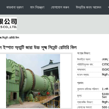
কারখানা ভ্রমণ
মান নিয়ন্ত্রণ
যোগাযোগ করুন
উদ্ধৃতির জন্য আবেদন
ক্ষ্ম সিমেন্ট রোটারি কিল
বন ইস্পাত অ্যান্টি জারা উচ্চ সূক্ষ্ম সিমেন্ট রোটারি কিল
পণ্যের বিবরণ:
উৎপত্তি স্থল:
হেনান, 
পরিচিতিমুলক নাম:
CITIC
সাক্ষ্যদান:
ISO/
মডেল নম্বার:
সিমেন্ট
প্রদান:
ন্যূনতম চাহিদার পরিমাণ:
1 সেট 
$100,
মূল্য:
Set
প্যাকেজিং বিবরণ:
সিমেন্ট
যোগানের ক্ষমতা:
500 সে