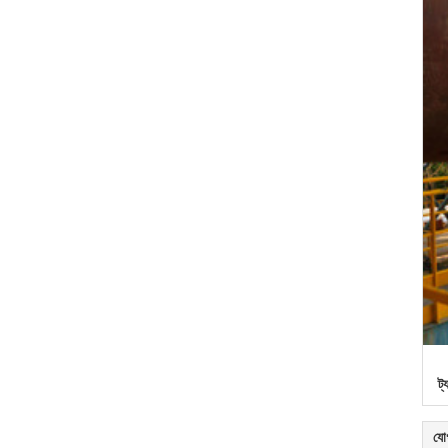
ট্
যো