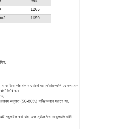
0
944
0
1265
0×2
1659
েছিল;
 ওঠে যা ভাটিতে কাঁচামাল খাওয়ানো হয়।কাঁচামালগুলি হয় জল যোগ
খাবার" তৈরি করে।
্ছে.
লেখযোগ্য অনুপাত (50-80%) যান্ত্রিকভাবে সরানো হয়,
ি নডুলাইজ করা যায়, এবং স্যাঁতসেঁতে নোডুলগুলি ভাটা