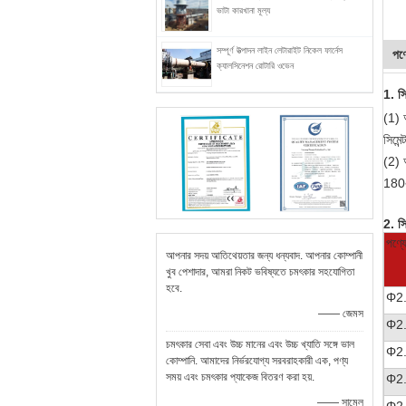
ভাটা কারখানা মূল্য
সম্পূর্ণ উত্পাদন লাইন লেটারাইট নিকেল ফার্নেস
পণ্
ক্যালসিনেশন রোটারি ওভেন
1. সি
(1) অ
সিমেন্
(2) 
180
2. সি
পণ্য
আপনার সদয় আতিথেয়তার জন্য ধন্যবাদ. আপনার কোম্পানী
খুব পেশাদার, আমরা নিকট ভবিষ্যতে চমৎকার সহযোগিতা
হবে.
Φ2
—— জেমস
Φ2
চমৎকার সেবা এবং উচ্চ মানের এবং উচ্চ খ্যাতি সঙ্গে ভাল
Φ2
কোম্পানি. আমাদের নির্ভরযোগ্য সরবরাহকারী এক, পণ্য
সময় এবং চমৎকার প্যাকেজ বিতরণ করা হয়.
Φ2
—— সামেল