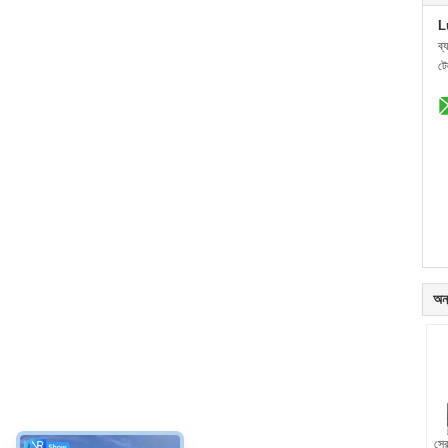
L
ব্
ট
অন্
সেরা