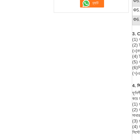
Φ5
Φ5
Φ6
3. CI
(1) ভ
(2) ট
(৩)
ব
(4) ট
(5) হ
(6)
প
(৭)
এ
4. সি
ঘূর্ণ
করে ম
(1) ম
(2) ম
সাধার
(3) ম
(4) ম
সিস্ট