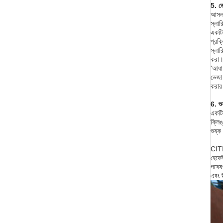
5. ভে
আসল 
স্লার
একটি 
প্রক্
স্লার
করা।
'আধা-
ভেজা 
করার
6. শুষ
একটি 
ক্লিঙ
শুষ্ক
CITIC
হেফে
গবেষণ
এবং