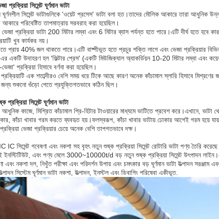
জা প্রক্রিয়া সিমেন্ট ঘূর্ণমান ভাটা
ঘূর্ণনশীল সিমেন্ট ভাটাগুলিকে 'ওয়েট প্রসেস' ভাটা বলা হত।তাদের মৌলিক আকারে তারা আধুনিক উন্ন
ি আকারে পরিবেষ্টিত তাপমাত্রায় সরবরাহ করা হয়েছিল।
ভেজা প্রক্রিয়া ভাটা 200 মিটার লম্বা এবং 6 মিটার ব্যাস পর্যন্ত হতে পারে।এটি দীর্ঘ হতে হবে কা
রিয়াটি খুব কার্যকর নয়।
িতে প্রায় 40% জল থাকতে পারে।এটি বাষ্পীভূত হতে প্রচুর শক্তি লাগে এবং ভেজা প্রক্রিয়ার বিভিন্
এর একটি উদাহরণ হল 'ফিল্টার প্রেস' (একটি মিউজিক্যাল অ্যাকর্ডিয়ন 10-20 মিটার লম্বা এবং কয়
ভেজা' প্রক্রিয়া হিসাবে বর্ণনা করা হয়েছিল।
প্রক্রিয়াটি এক শতাব্দীরও বেশি সময় ধরে টিকে আছে কারণ অনেক কাঁচামাল স্লারি হিসাবে মিশ্রণের জ
 জন্য শুকনো গুঁড়ো পেতে প্রযুক্তিগতভাবে কঠিন ছিল।
্ক প্রক্রিয়া সিমেন্ট ঘূর্ণমান ভাটা
আধুনিক কাজে, মিশ্রিত কাঁচামাল প্রি-হিটার টাওয়ারের মাধ্যমে ভাটিতে প্রবেশ করে।এখানে, ভাটা থ
্কার, কাঁচা খাবার গরম করতে ব্যবহৃত হয়।ফলস্বরূপ, কাঁচা খাবার ভাটায় ঢোকার আগেই গরম হয়ে যায
 প্রক্রিয়া ভেজা প্রক্রিয়ার চেয়ে অনেক বেশি তাপগতভাবে দক্ষ।
 IC সিমেন্ট গবেষণা এবং নকশা সহ বৃহৎ নতুন শুষ্ক প্রক্রিয়া সিমেন্ট রোটারি ভাটা পণ্য তৈরি করেছে
ই ইনস্টিটিউট, এবং পণ্য মেলে
3000~10000t/d বড় নতুন শুষ্ক প্রক্রিয়া সিমেন্ট উৎপাদন লাইন
া এবং নকশা দল, নিখুঁত পরীক্ষা এবং পরিদর্শন উপায় এবং চমৎকার বড় ঘূর্ণমান ভাটা
উত্পাদন সরঞ্জাম এব
উত্পাদন সিস্টেম ঘূর্ণমান ভাটা নকশা, উত্পাদন, ইনস্টল এবং ডিবাগিং পরিষেবা একীভূত.