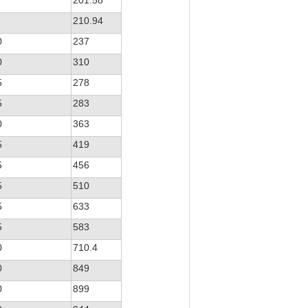
201.58
210.94
0
237
0
310
5
278
5
283
0
363
5
419
5
456
5
510
5
633
5
583
0
710.4
0
849
0
899