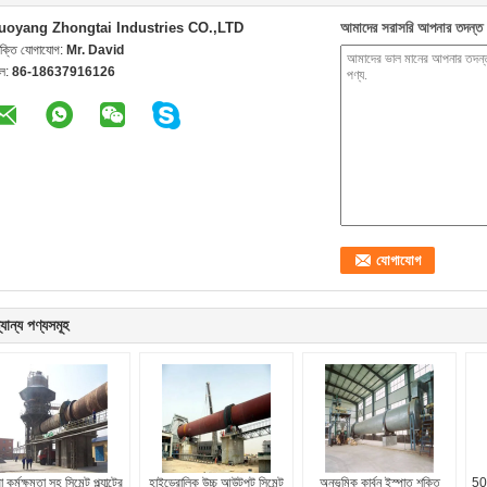
uoyang Zhongtai Industries CO.,LTD
আমাদের সরাসরি আপনার তদন্ত 
যক্তি যোগাযোগ:
Mr. David
েল:
86-18637916126
যান্য পণ্যসমূহ
 কর্মক্ষমতা সহ সিমেন্ট প্ল্যান্টের
হাইড্রোলিক উচ্চ আউটপুট সিমেন্ট
অনুভূমিক কার্বন ইস্পাত শক্তি
500