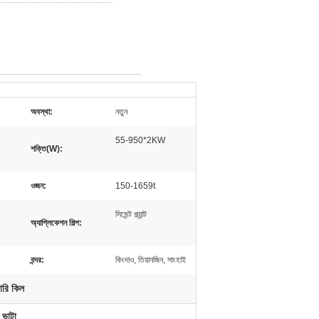
অবস্থা:
নতুন
55-950*2KW
শক্তি(W):
ওজন:
150-1659t
সিমেন্ট প্ল্যান্ট
অ্যাপ্লিকেশন শিল্প:
বন্দর:
কিংদাও, তিয়ানজিন, সাংহাই
টারি কিল
ি ভাটা