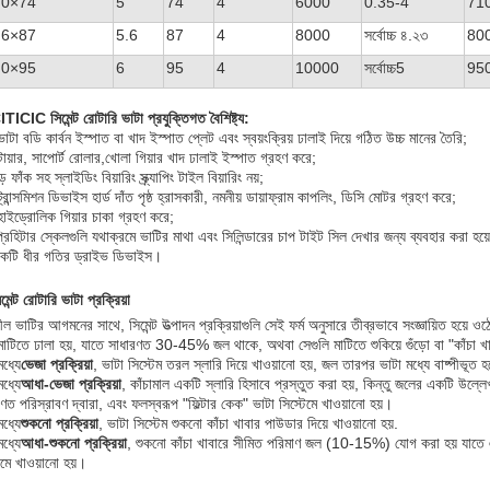
.0×74
5
74
4
6000
0.35-4
71
.6×87
5.6
87
4
8000
সর্বোচ্চ ৪.২৩
80
.0×95
6
95
4
10000
সর্বোচ্চ5
95
TICIC সিমেন্ট রোটারি ভাটা প্রযুক্তিগত বৈশিষ্ট্য:
াটা বডি কার্বন ইস্পাত বা খাদ ইস্পাত প্লেট এবং স্বয়ংক্রিয় ঢালাই দিয়ে গঠিত উচ্চ মানের তৈরি;
ায়ার, সাপোর্ট রোলার,
খোলা গিয়ার খাদ ঢালাই ইস্পাত গ্রহণ করে;
ড় ফাঁক সহ স্লাইডিং বিয়ারিং স্ক্র্যাপিং টাইল বিয়ারিং নয়;
্রান্সমিশন ডিভাইস হার্ড দাঁত পৃষ্ঠ হ্রাসকারী, নমনীয় ডায়াফ্রাম কাপলিং, ডিসি মোটর গ্রহণ করে;
াইড্রোলিক গিয়ার চাকা গ্রহণ করে;
্রিহিটার স্কেলগুলি যথাক্রমে ভাটির মাথা এবং সিলিন্ডারের চাপ টাইট সিল দেখার জন্য ব্যবহার করা হয়
কটি ধীর গতির ড্রাইভ ডিভাইস।
মেন্ট রোটারি ভাটা প্রক্রিয়া
ভেজা এবং শুকনো সিমেন্ট রোটারি ভাটা
নশীল ভাটির আগমনের সাথে, সিমেন্ট উত্পাদন প্রক্রিয়াগুলি সেই ফর্ম অনুসারে তীব্রভাবে সংজ্ঞায়িত হয়ে
াটিতে ঢালা হয়, যাতে সাধারণত 30-45% জল থাকে, অথবা সেগুলি মাটিতে শুকিয়ে গুঁড়ো বা "কাঁচা 
ধ্যে
ভেজা প্রক্রিয়া
, ভাটা সিস্টেম তরল স্লারি দিয়ে খাওয়ানো হয়, জল তারপর ভাটা মধ্যে বাষ্পীভূত হচ
ধ্যে
আধা-ভেজা প্রক্রিয়া
, কাঁচামাল একটি স্লারি হিসাবে প্রস্তুত করা হয়, কিন্তু জলের একটি উল্
ণত পরিস্রাবণ দ্বারা, এবং ফলস্বরূপ "ফিল্টার কেক" ভাটা সিস্টেমে খাওয়ানো হয়।
ধ্যে
শুকনো প্রক্রিয়া
, ভাটা সিস্টেম শুকনো কাঁচা খাবার পাউডার দিয়ে খাওয়ানো হয়.
ধ্যে
আধা-শুকনো প্রক্রিয়া
, শুকনো কাঁচা খাবারে সীমিত পরিমাণ জল (10-15%) যোগ করা হয় যাতে এট
েমে খাওয়ানো হয়।