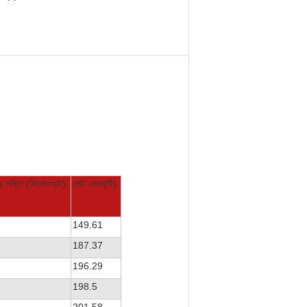
র শক্তি (কিলোওয়াট)
মোট ওজন(টি)
149.61
187.37
196.29
198.5