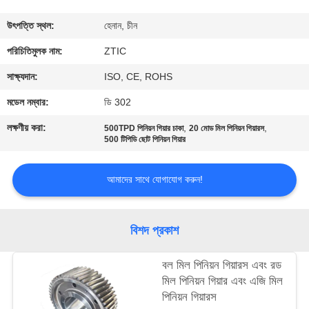
ভ্রমণ
উৎপত্তি স্থল:
হেনান, চীন
মান
পরিচিতিমুলক নাম:
ZTIC
নিয়ন্ত্রণ
সাক্ষ্যদান:
ISO, CE, ROHS
মডেল নম্বার:
ডি 302
যোগাযোগ
লক্ষণীয় করা:
,
,
500TPD পিনিয়ন গিয়ার চাকা
20 মোড মিল পিনিয়ন গিয়ারস
করুন
500 টিপিডি ছোট পিনিয়ন গিয়ার
আমাদের সাথে যোগাযোগ করুন!
খবর
উদ্ধৃতির
বিশদ প্রকাশ
জন্য
বল মিল পিনিয়ন গিয়ারস এবং রড
আবেদন
মিল পিনিয়ন গিয়ার এবং এজি মিল
পিনিয়ন গিয়ারস