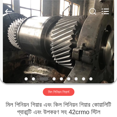
Luoyang
Zhongtai
Industries
CO.,LTD.
All
Rights
Reserved.
বাড়ি
পণ্য
VR
প্রদর্শন
আমাদের
মিল পিনিয়ন গিয়ার্স
সম্পর্কে
মিল পিনিয়ন গিয়ার এবং কিল পিনিয়ন গিয়ার কোয়ালিটি
কারখানা
গ্যারান্টি এবং উপকরণ সহ 42crmo স্টিল