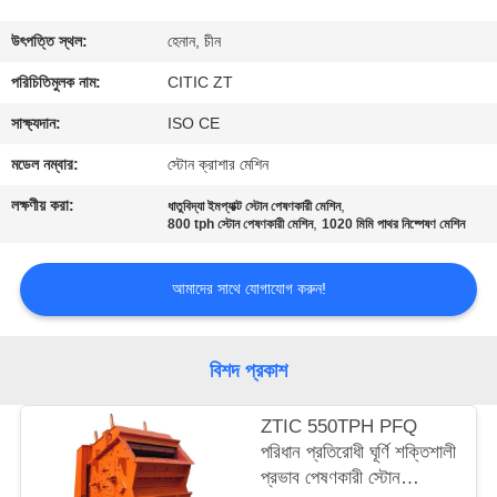
ভ্রমণ
উৎপত্তি স্থল:
হেনান, চীন
মান
পরিচিতিমুলক নাম:
CITIC ZT
নিয়ন্ত্রণ
সাক্ষ্যদান:
ISO CE
মডেল নম্বার:
স্টোন ক্রাশার মেশিন
যোগাযোগ
লক্ষণীয় করা:
,
ধাতুবিদ্যা ইমপ্যাক্ট স্টোন পেষণকারী মেশিন
,
করুন
800 tph স্টোন পেষণকারী মেশিন
1020 মিমি পাথর নিষ্পেষণ মেশিন
আমাদের সাথে যোগাযোগ করুন!
খবর
উদ্ধৃতির
বিশদ প্রকাশ
জন্য
ZTIC 550TPH PFQ
আবেদন
পরিধান প্রতিরোধী ঘূর্ণি শক্তিশালী
প্রভাব পেষণকারী স্টোন