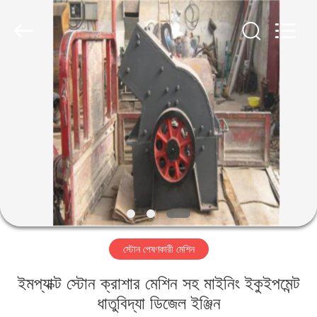
Luoyang
Zhongtai
Industries
CO.,LTD.
All
Rights
Reserved.
বাড়ি
পণ্য
VR
প্রদর্শন
আমাদের
স্টোন পেষণকারী মেশিন
সম্পর্কে
ইমপ্যাক্ট স্টোন ক্রাশার মেশিন সহ মাইনিং ইকুইপমেন্ট
কারখানা
ধাতুবিদ্যা ডিজেল ইঞ্জিন