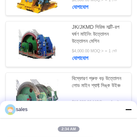
সাইট
যোগাযোগ
ম্যাপ
JK/JKMD সিরিজ মাল্টি-রপ
ঘর্ষণ মাইনিং উত্তোলন
PRIVACY
উত্তোলন মেশিন
POLICY
$4,000.00 MOQ:> = 1 সেট
যোগাযোগ
বিস্ফোরণ প্রুফ বড় উত্তোলন
লোড মাইন শ্যাফ্ট সিঙ্ক উইঞ্চ
$10,000.00 MOQ:> = 1 সেট
যোগাযোগ
sales
2:34 AM
সব