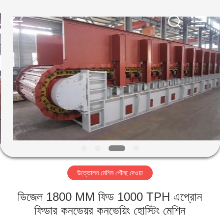
Luoyang
Zhongtai
Industries
CO.,LTD.
All
Rights
Reserved.
বাড়ি
পণ্য
VR
প্রদর্শন
আমাদের
উত্তোলন মেশিন পৌঁছে দেওয়া
সম্পর্কে
ডিজেল 1800 MM ফিড 1000 TPH এপ্রোন
কারখানা
ফিডার কনভেয়র কনভেয়িং হোস্টিং মেশিন