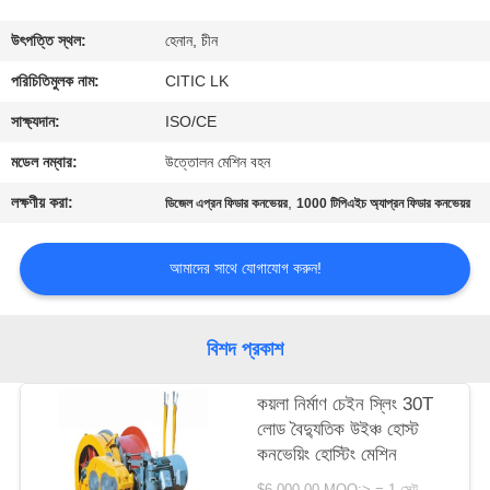
ভ্রমণ
উৎপত্তি স্থল:
হেনান, চীন
মান
পরিচিতিমুলক নাম:
CITIC LK
নিয়ন্ত্রণ
সাক্ষ্যদান:
ISO/CE
মডেল নম্বার:
উত্তোলন মেশিন বহন
যোগাযোগ
লক্ষণীয় করা:
,
ডিজেল এপ্রন ফিডার কনভেয়র
1000 টিপিএইচ অ্যাপ্রন ফিডার কনভেয়র
করুন
আমাদের সাথে যোগাযোগ করুন!
খবর
বিশদ প্রকাশ
উদ্ধৃতির
জন্য
কয়লা নির্মাণ চেইন স্লিং 30T
লোড বৈদ্যুতিক উইঞ্চ হোস্ট
আবেদন
কনভেয়িং হোস্টিং মেশিন
$6,000.00 MOQ:> = 1 সেট