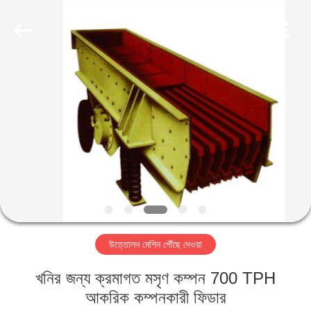
Luoyang
Zhongtai
Industries
CO.,LTD.
All
Rights
Reserved.
বাড়ি
পণ্য
VR
প্রদর্শন
আমাদের
উত্তোলন মেশিন পৌঁছে দেওয়া
সম্পর্কে
খনির জন্য ক্রমাগত মসৃণ কম্পন 700 TPH
কারখানা
আকরিক কম্পনকারী ফিডার