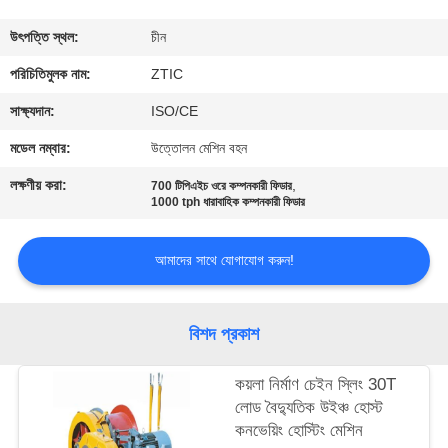
ভ্রমণ
উৎপত্তি স্থল:
চীন
মান
পরিচিতিমুলক নাম:
ZTIC
নিয়ন্ত্রণ
সাক্ষ্যদান:
ISO/CE
মডেল নম্বার:
উত্তোলন মেশিন বহন
যোগাযোগ
লক্ষণীয় করা:
,
700 টিপিএইচ ওরে কম্পনকারী ফিডার
করুন
1000 tph ধারাবাহিক কম্পনকারী ফিডার
আমাদের সাথে যোগাযোগ করুন!
খবর
উদ্ধৃতির
বিশদ প্রকাশ
জন্য
কয়লা নির্মাণ চেইন স্লিং 30T
আবেদন
লোড বৈদ্যুতিক উইঞ্চ হোস্ট
কনভেয়িং হোস্টিং মেশিন