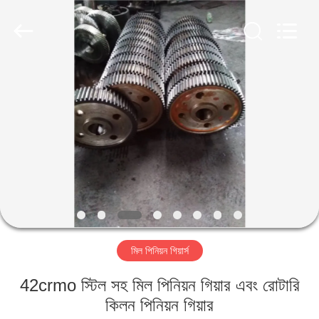
Luoyang
Zhongtai
Industries
CO.,LTD.
All
Rights
Reserved.
বাড়ি
পণ্য
VR
প্রদর্শন
আমাদের
মিল পিনিয়ন গিয়ার্স
সম্পর্কে
42crmo স্টিল সহ মিল পিনিয়ন গিয়ার এবং রোটারি
কারখানা
কিলন পিনিয়ন গিয়ার