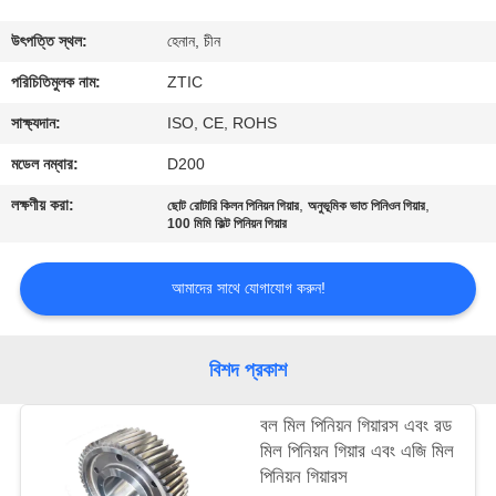
ভ্রমণ
উৎপত্তি স্থল:
হেনান, চীন
মান
পরিচিতিমুলক নাম:
ZTIC
নিয়ন্ত্রণ
সাক্ষ্যদান:
ISO, CE, ROHS
মডেল নম্বার:
D200
যোগাযোগ
লক্ষণীয় করা:
,
,
ছোট রোটারি কিলন পিনিয়ন গিয়ার
অনুভূমিক ভাত পিনিওন গিয়ার
করুন
100 মিমি কিল্ট পিনিয়ন গিয়ার
আমাদের সাথে যোগাযোগ করুন!
খবর
উদ্ধৃতির
বিশদ প্রকাশ
জন্য
বল মিল পিনিয়ন গিয়ারস এবং রড
আবেদন
মিল পিনিয়ন গিয়ার এবং এজি মিল
পিনিয়ন গিয়ারস