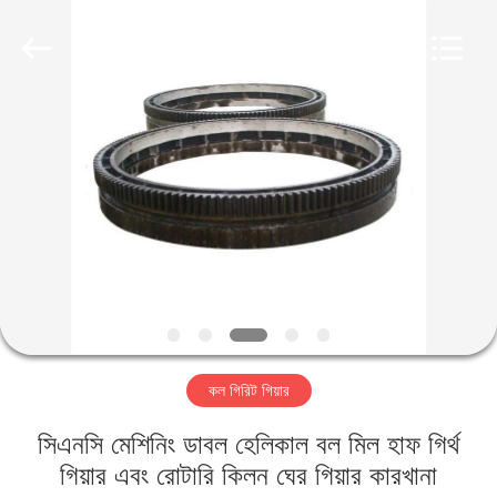
Luoyang
Zhongtai
Industries
CO.,LTD.
All
Rights
Reserved.
বাড়ি
পণ্য
VR
প্রদর্শন
আমাদের
কল গিরিট গিয়ার
সম্পর্কে
সিএনসি মেশিনিং ডাবল হেলিকাল বল মিল হাফ গির্থ
কারখানা
গিয়ার এবং রোটারি কিলন ঘের গিয়ার কারখানা