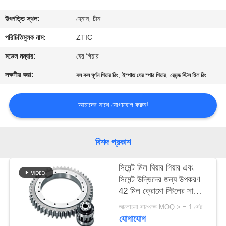
ভ্রমণ
উৎপত্তি স্থল:
হেনান, চীন
মান
পরিচিতিমুলক নাম:
ZTIC
নিয়ন্ত্রণ
মডেল নম্বার:
ঘের গিয়ার
লক্ষণীয় করা:
,
,
বল কল ঘূর্ণন গিয়ার রিং
ইস্পাত ঘের স্পার গিয়ার
রেমন্ড স্টিল মিল রিং
যোগাযোগ
করুন
আমাদের সাথে যোগাযোগ করুন!
খবর
বিশদ প্রকাশ
উদ্ধৃতির
সিমেন্ট মিল ঘিয়ার গিয়ার এবং
সিমেন্ট উদ্ভিদের জন্য উপকরণ
জন্য
42 মিল ক্রোমো স্টিলের সাথে
আবেদন
মিল মিল ঘিটার গিয়ার
আলোচনা সাপেক্ষে MOQ:> = 1 সেট
যোগাযোগ