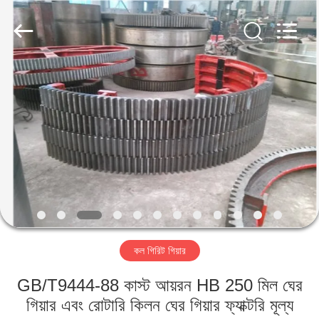
Luoyang
Zhongtai
Industries
CO.,LTD.
All
Rights
Reserved.
বাড়ি
পণ্য
VR
প্রদর্শন
আমাদের
কল গিরিট গিয়ার
সম্পর্কে
GB/T9444-88 কাস্ট আয়রন HB 250 মিল ঘের
কারখানা
গিয়ার এবং রোটারি কিলন ঘের গিয়ার ফ্যাক্টরি মূল্য