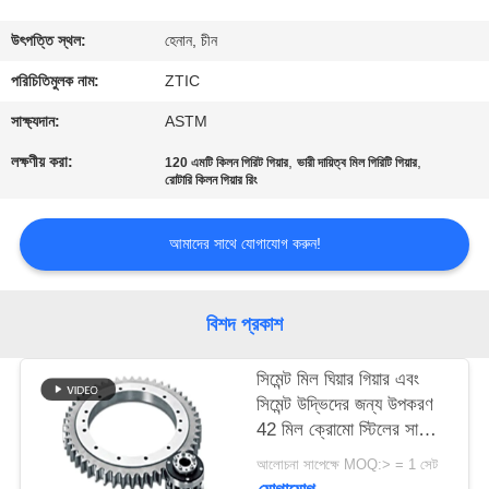
ভ্রমণ
উৎপত্তি স্থল:
হেনান, চীন
মান
পরিচিতিমুলক নাম:
ZTIC
নিয়ন্ত্রণ
সাক্ষ্যদান:
ASTM
লক্ষণীয় করা:
,
,
120 এমটি কিলন গিরিট গিয়ার
ভারী দায়িত্ব মিল গিরিটি গিয়ার
রোটারি কিলন গিয়ার রিং
যোগাযোগ
করুন
আমাদের সাথে যোগাযোগ করুন!
খবর
বিশদ প্রকাশ
উদ্ধৃতির
সিমেন্ট মিল ঘিয়ার গিয়ার এবং
জন্য
সিমেন্ট উদ্ভিদের জন্য উপকরণ
42 মিল ক্রোমো স্টিলের সাথে
আবেদন
মিল মিল ঘিটার গিয়ার
আলোচনা সাপেক্ষে MOQ:> = 1 সেট