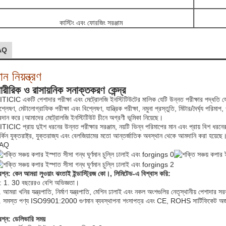
কাস্টিং এবং ফোরজিং সরঞ্জাম
AQ
ান নিয়ন্ত্রণ
ারীরিক ও রাসায়নিক সনাক্তকরণ কেন্দ্র
TICIC একটি পেশাদার পরীক্ষা এবং মেট্রোলজি ইনস্টিটিউটের মালিক যেটি উন্নত পরীক্ষার পদ্ধতি যেমন ন
শ্লেষণ, মেটালোগ্রাফিক পরীক্ষা এবং বিশ্লেষণ, যান্ত্রিক পরীক্ষা, নমুনা প্রস্তুতি, মিটার/দৈর্ঘ্য পরি
্রদান করে।আমাদের মেট্রোলজি ইনস্টিটিউট চীনে অগ্রণী ভূমিকা নিয়েছে।
TICIC প্রায় দুইশ ধরনের উন্নত পরীক্ষার সরঞ্জাম, নয়টি ভিন্ন পরিমাপের মান এবং প্রায় বিশ ধরনের ব
র্কিন যুক্তরাষ্ট্র, যুক্তরাজ্য এবং বেলজিয়ামের মতো আন্তর্জাতিক অবস্থান থেকে আমদানি করা হয়েছে
AQ
রশ্ন: কেন আমরা লুওয়াং ঝংতাই ইন্ডাস্ট্রিজ কো।, লিমিটেড-এ বিশ্বাস করি:
: 1. 30 বছরেরও বেশি অভিজ্ঞতা।
 আমরা খনির যন্ত্রপাতি, নির্মাণ যন্ত্রপাতি, মেশিন ঢালাই এবং নকল অংশগুলির নেতৃস্থানীয় পেশাদার স
. সমস্ত পণ্য ISO9901:2000 গুণমান ব্যবস্থাপনা শংসাপত্র এবং CE, ROHS সার্টিফিকেট অর
রশ্ন: ডেলিভারি সময়