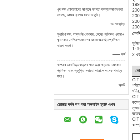
1999
খুব ভাল যোগাযোগের মাধ্যমে সমস্ত সমস্যা সমাধান করা
2002
হয়েছে, আমার ক্রয়ের সাথে সন্তুষ্ট।
2003
2005
—— আলেকজান্দ্রা
2006
স্পে
সুপারিশ ভাল. অভ্যর্থনা পেশাদার. ডেমো প্রশিক্ষণ এছাড়াও
খুব মহান. মেশিন পাওয়ার পর আরও অনলাইন প্রশিক্ষণ
ঘূর্ণম
কামনা করছি।
1: ইস
2 ওজ
—— জর্জ
আপনার ভাল বিক্রয়োত্তর সেবা জন্য ধন্যবাদ. চমৎকার
কোম
প্রশিক্ষণ এবং প্রযুক্তি সহায়তা আমাকে অনেক সাহায্য
করে।
CITIC
—— অ্যাবি
পরিষে
খনির,
CITIC
কম্প্
তোমার দর্শন লগ করা অনলাইন চ্যাট এখন
লুওয়
রয়ে
CITIC
কম্প্