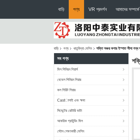
বাড়ি
পণ্য
VR প্রদর্শন
আমাদের সম্পর্কে
বাড়ি
পণ্য
ধাতুবিদ্যা মেশিন
শক্তি সঞ্চয় কপার ইস্পাত সীসা গন্ধ 
সব পণ্য
শক্
মিল পিনিয়ন গিয়ার্স
বেভেল পিনিয়ন গিয়ার
কল গিরিট গিয়ার
Castালাই এবং ক্ষমা
সিমেন্টের রোটারি ভাটা
আকরিক গ্রাইন্ডিং মিল
স্টোন পেষণকারী মেশিন