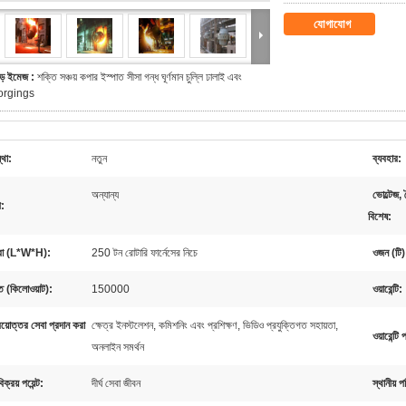
যোগাযোগ
ড় ইমেজ :
শক্তি সঞ্চয় কপার ইস্পাত সীসা গন্ধ ঘূর্ণমান চুল্লি ঢালাই এবং
orgings
থা:
নতুন
ব্যবহার:
অন্যান্য
ভোল্টেজ,
প:
বিশেষ:
্রা (L*W*H):
250 টন রোটারি ফার্নেসের নিচে
ওজন (টি)
ি (কিলোওয়াট):
150000
ওয়ারেন্টি:
রয়োত্তর সেবা প্রদান করা
ক্ষেত্র ইনস্টলেশন, কমিশনিং এবং প্রশিক্ষণ, ভিডিও প্রযুক্তিগত সহায়তা,
ওয়ারেন্টি
অনলাইন সমর্থন
িক্রয় পয়েন্ট:
দীর্ঘ সেবা জীবন
স্থানীয় 