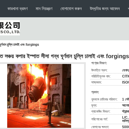
কারখানা ভ্রমণ
মান নিয়ন্ত্রণ
যোগাযোগ করুন
উদ্ধৃতির জন্য আবেদন
ঘূর্ণমান চুল্লি ঢালাই এবং forgings
তি সঞ্চয় কপার ইস্পাত সীসা গন্ধ ঘূর্ণমান চুল্লি ঢালাই এবং forgings
পণ্যের বিবরণ:
উৎপত্তি স্থল:
হেনান,
পরিচিতিমুলক নাম:
CIT
সাক্ষ্যদান:
ISO
প্রদান:
ন্যূনতম চাহিদার পরিমাণ:
1 সে
মূল্য:
আলোচন
প্যাকেজিং বিবরণ:
স্ট্যা
L/C, 
পরিশোধের শর্ত:
মানিগ্
যোগানের ক্ষমতা:
5000 