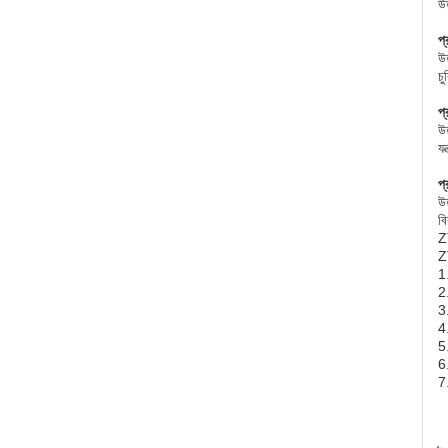
উ
প্
উত
চু
প্
উত
যন
প্
উত
বি
Z
Z
1.
2.
3.
4.
5.
6.
7.