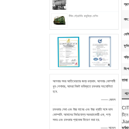
প্রয
টিউব স্ট্রেটেনিং ধাতুবিদ্যা মেশিন
নাম:
মেশি
ঘূর্ণ
শক্
বিশে
তামা 
আপনার সদয় আতিথেয়তার জন্য ধন্যবাদ. আপনার কোম্পানী
খুব পেশাদার, আমরা নিকট ভবিষ্যতে চমৎকার সহযোগিতা
হবে.
পণ্
—— জেমস
CITI
চমৎকার সেবা এবং উচ্চ মানের এবং উচ্চ খ্যাতি সঙ্গে ভাল
চীনে
কোম্পানি. আমাদের নির্ভরযোগ্য সরবরাহকারী এক, পণ্য
সময় এবং চমৎকার প্যাকেজ বিতরণ করা হয়.
Jian
ঘূর্ণম
—— সামেল