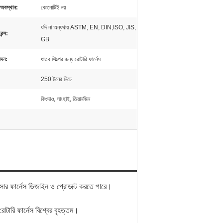
অবস্থান:
কোনোটিই নয়
যদি না অন্যথায় ASTM, EN, DIN,ISO, JIS,
েন্স:
GB
েদন:
ধাতব শিল্পের জন্য রোটারি ফার্নেস
250 টনের নিচে
কিংদাও, সাংহাই, তিয়ানজিন
ার ফার্নেস ডিজাইন ও প্রোডাক্ট করতে পারে।
ি ফার্নেস বিশ্বের বৃহত্তম।