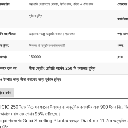
োজ্য শিল্প:
যন্ত্রপাতি মেরামতের দোকান, নির্মাণ কাজ, শক্তি ও খনির কাজ
শোরুমের 
ঘূর্ণমান চুল্লি
কাস্ট টলার
নিং সহনশীলতা:
অন্যথায় dwg অনুযায়ী না হলে। প্রয়োজন
পণ্য আব
মান চুল্লি:
উল্লম্ব বা অনুভূমিক রূপান্তরকারী
ওজন:
তি(w):
150000
বন্দর:
সীসা স্লেটিং রোটারি ফার্নেস
250 টি গলানোর চুল্লি
ষভাবে তুলে ধরা:
,
ও ইস্পাত জন্য সীসা গলানোর জন্য ঘূর্ণমান চুল্লি
যের বর্ণনা
CIC 250 টনের নিচে সব ধরনের উল্লম্ব বা অনুভূমিক কনভার্টার এবং 900 টনের নিচে মিক্স
 আমাদের বাজারের শেয়ার 95% পৌঁছেছে।
gxi প্রদেশের Guixi Smelting Plant-এ ব্যবহৃত Dia 4m x 11.7m অনুভূমিক রোটার
ান চুল্লি