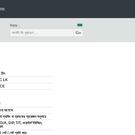
খবর
বিক্রয়：
Go
 চীন
IC LK
/CE
ট
া সাপেক্ষে
ন্ডার্ড প্যাকিং বা গ্রাহকের প্রয়োজন অনুসারে
D/A, D/P, T/T, ওয়েস্টার্ন ইউনিয়ন,
রাম
সেট / সেট প্রতি বছর