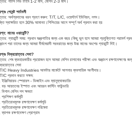
ত্তর: পার্টস লিড টাইম 1-2 মাস, মেশিন 2-3 মাস।
রশ্নঃ পেমেন্ট শর্তাবলী
্তর: অর্থপ্রদানের ধরন গ্রহণ করুন: T/T, L/C, ওয়েস্টার্ন ইউনিয়ন, নগদ।
ক্তি স্বাক্ষরিত হলে 30% আমানত।শিপিংয়ের আগে সম্পূর্ণ অর্থ প্রদান করা হয়
রশ্ন: মানের ওয়ারেন্টি?
্তর: গ্যারান্টি সময়: প্রধান যন্ত্রপাতির জন্য এক বছর।কিছু ভুল হলে আমরা প্রযুক্তিগত পরামর্শ প
্ত্রাংশ পরা তাদের জন্য আমরা দীর্ঘমেয়াদী সরবরাহের জন্য উচ্চ মানের অংশের গ্যারান্টি দিই।
রশ্নঃ বিক্রয়োত্তর সেবা?
্তর: শেষ ব্যবহারকারীর প্রয়োজন হলে আমরা মেশিন চালানোর পরীক্ষা এবং যন্ত্রাংশ রক্ষণাবেক্ষণের 
ক্রয়োত্তর সেবা
TIC Heavy Industries আফটার মার্কেটে আপনার ব্যবসায়িক অংশীদার।
TIC প্রদান করতে সক্ষম:
 ইঞ্জিনিয়ারড স্পেয়ারস - ডিজাইন এবং ম্যানুফ্যাকচারিং
 বড় আয়তনের ইস্পাত এবং আয়রন কাস্টিং ফাউন্ডারি
 বিশাল মেশিন শপ ক্ষমতা
 প্রশিক্ষণ কর্মসূচী
 প্রতিরোধমূলক রক্ষণাবেক্ষণ কর্মসূচি
 প্রতিরোধমূলক রক্ষণাবেক্ষণ পরিষেবা
 ব্যাপক রক্ষণাবেক্ষণ প্রোগ্রাম