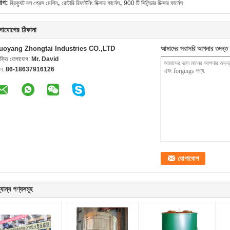
,
,
যাগ:
ব্রিক্যুট বল প্রেস মেশিন
রোটারি রিফাইনিং মিক্সার ফার্নেস
900 টি সিলিন্ডার মিক্সার ফার্নেস
গাযোগের ঠিকানা
uoyang Zhongtai Industries CO.,LTD
আমাদের সরাসরি আপনার তদন্ত 
যক্তি যোগাযোগ:
Mr. David
েল:
86-18637916126
যান্য পণ্যসমূহ