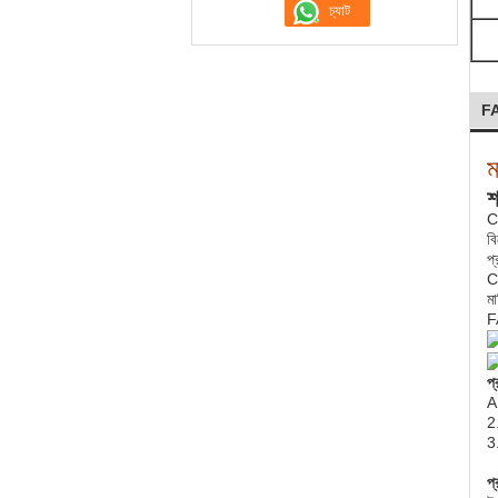
F
ম
শ
CI
বি
প
CI
মা
F
প্
A
2.
3
প্