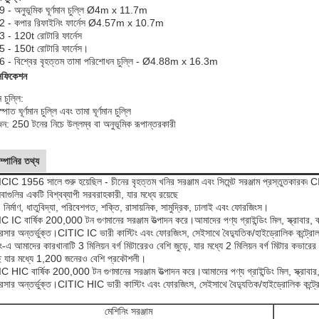
 - অনুভূমিক ঘূর্ণমান চুল্লি Ø4m x 11.7m
 - কপার রিফাইনিং ফার্নেস Ø4.57m x 10.7m
 - 120t রোটারি ফার্নেস
 - 150t রোটারি ফার্নেস।
 - বিশ্বের বৃহত্তম তামা পরিশোধন চুল্লি - Ø4.88m x 16.3m
সিফিকেশন
ান চুল্লি:
্পাত ঘূর্ণমান চুল্লি এবং তামা ঘূর্ণমান চুল্লি
ন: 250 টনের নিচে উল্লম্ব বা অনুভূমিক রূপান্তরকারী
্পানির তথ্য
IC 1956 সালে শুরু হয়েছিল - চীনের বৃহত্তম খনির সরঞ্জাম এবং সিমেন্ট সরঞ্জাম প্রস্তুতকারক৷ CIT
বাগুলির একটি বিশ্বব্যাপী সরবরাহকারী, যার মধ্যে রয়েছে
 নির্মাণ, ধাতুবিদ্যা, পরিবেশগত, শক্তি, রাসায়নিক, সামুদ্রিক, ঢালাই এবং ফোরজিংস।
 IC বার্ষিক 200,000 টন গুণমানের সরঞ্জাম উত্পাদন করে।আমাদের পণ্য গ্রাইন্ডিং মিল, স্ক্রাবার, ক্
রেসার অন্তর্ভুক্ত।CITIC IC ভারী কাস্টিং এবং ফোরজিংস, সেইসাথে বৈদ্যুতিক/হাইড্রোলিক কন্ট্রোল
াং-এ আমাদের কারখানাটি 3 মিলিয়ন বর্গ মিটারেরও বেশি জুড়ে, যার মধ্যে 2 মিলিয়ন বর্গ মিটার কভারে
ছে যার মধ্যে 1,200 জনেরও বেশি প্রকৌশলী।
 HIC বার্ষিক 200,000 টন গুণমানের সরঞ্জাম উত্পাদন করে।আমাদের পণ্য গ্রাইন্ডিং মিল, স্ক্রাবার, 
রেসার অন্তর্ভুক্ত।CITIC HIC ভারী কাস্টিং এবং ফোরজিংস, সেইসাথে বৈদ্যুতিক/হাইড্রোলিক কন্ট্র
মেশিনিং সরঞ্জাম