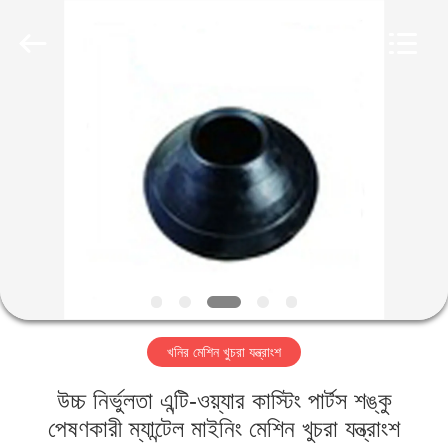
Luoyang
Zhongtai
Industries
CO.,LTD.
All
Rights
Reserved.
বাড়ি
পণ্য
VR
প্রদর্শন
আমাদের
খনির মেশিন খুচরা যন্ত্রাংশ
সম্পর্কে
উচ্চ নির্ভুলতা এন্টি-ওয়্যার কাস্টিং পার্টস শঙ্কু
কারখানা
পেষণকারী ম্যান্টেল মাইনিং মেশিন খুচরা যন্ত্রাংশ