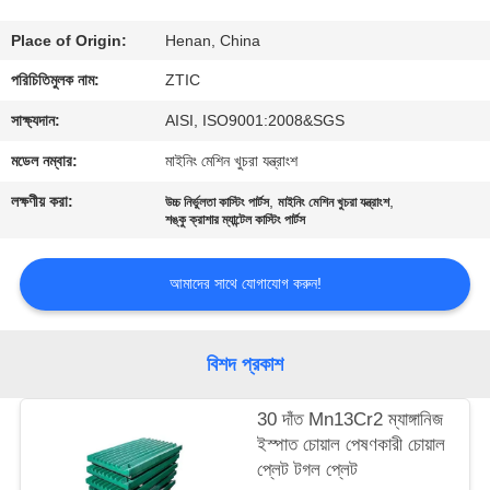
ভ্রমণ
Place of Origin:
Henan, China
মান
পরিচিতিমুলক নাম:
ZTIC
নিয়ন্ত্রণ
সাক্ষ্যদান:
AISI, ISO9001:2008&SGS
মডেল নম্বার:
মাইনিং মেশিন খুচরা যন্ত্রাংশ
যোগাযোগ
লক্ষণীয় করা:
,
,
উচ্চ নির্ভুলতা কাস্টিং পার্টস
মাইনিং মেশিন খুচরা যন্ত্রাংশ
করুন
শঙ্কু ক্রাশার ম্যান্টেল কাস্টিং পার্টস
আমাদের সাথে যোগাযোগ করুন!
খবর
উদ্ধৃতির
বিশদ প্রকাশ
জন্য
30 দাঁত Mn13Cr2 ম্যাঙ্গানিজ
আবেদন
ইস্পাত চোয়াল পেষণকারী চোয়াল
প্লেট টগল প্লেট