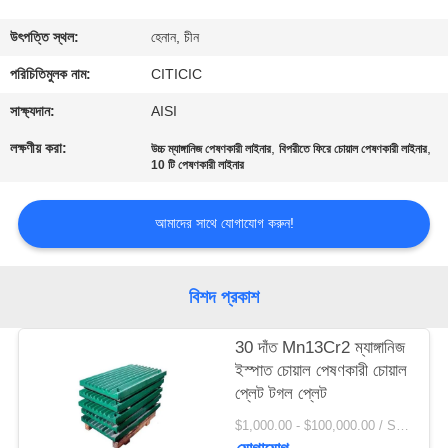
ভ্রমণ
উৎপত্তি স্থল:
হেনান, চীন
মান
পরিচিতিমুলক নাম:
CITICIC
নিয়ন্ত্রণ
সাক্ষ্যদান:
AISI
লক্ষণীয় করা:
,
,
উচ্চ ম্যাঙ্গানিজ পেষণকারী লাইনার
বিপরীতে ফিরে চোয়াল পেষণকারী লাইনার
10 টি পেষণকারী লাইনার
যোগাযোগ
করুন
আমাদের সাথে যোগাযোগ করুন!
খবর
বিশদ প্রকাশ
উদ্ধৃতির
30 দাঁত Mn13Cr2 ম্যাঙ্গানিজ
জন্য
ইস্পাত চোয়াল পেষণকারী চোয়াল
প্লেট টগল প্লেট
আবেদন
$1,000.00 - $100,000.00 / Set MOQ:1 সেট / সেট