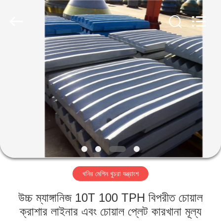
Luoyang
Zhongtai
Industries
CO.,LTD.
All
Rights
Reserved.
বাড়ি
পণ্য
VR
প্রদর্শন
আমাদের
খনির মেশিন খুচরা যন্ত্রাংশ
সম্পর্কে
উচ্চ ম্যাঙ্গানিজ 10T 100 TPH বিপরীত চোয়াল
কারখানা
ক্রাশার লাইনার এবং চোয়াল প্লেট কারখানা মূল্য