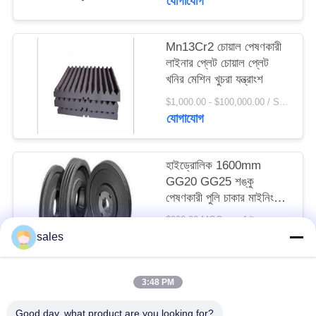
যোগাযোগ
সাইট
ম্যাপ
Mn13Cr2 চোয়াল পেষণকারী
লাইনার প্লেট চোয়াল প্লেট
PRIVACY
খনির মেশিন খুচরা যন্ত্রাংশ
POLICY
$1,000.00 - $100,000.00 / Set MOQ:1 সেট / সেট
যোগাযোগ
হাইড্রোলিক 1600mm
GG20 GG25 শঙ্কু
পেষণকারী পুলি চাকার মাইনিং
মেশিন খুচরা যন্ত্রাংশ
$200.00 MOQ:> = 1 টন
যোগাযোগ
sales
3:48 PM
সব
Good day, what product are you looking for?