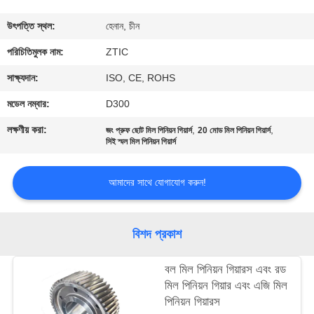
ভ্রমণ
উৎপত্তি স্থল:
হেনান, চীন
মান
পরিচিতিমুলক নাম:
ZTIC
নিয়ন্ত্রণ
সাক্ষ্যদান:
ISO, CE, ROHS
মডেল নম্বার:
D300
যোগাযোগ
লক্ষণীয় করা:
,
,
জং প্রুফ ছোট মিল পিনিয়ন গিয়ার্স
20 মোড মিল পিনিয়ন গিয়ার্স
করুন
সিই স্মল মিল পিনিয়ন গিয়ার্স
আমাদের সাথে যোগাযোগ করুন!
খবর
উদ্ধৃতির
বিশদ প্রকাশ
জন্য
বল মিল পিনিয়ন গিয়ারস এবং রড
আবেদন
মিল পিনিয়ন গিয়ার এবং এজি মিল
পিনিয়ন গিয়ারস