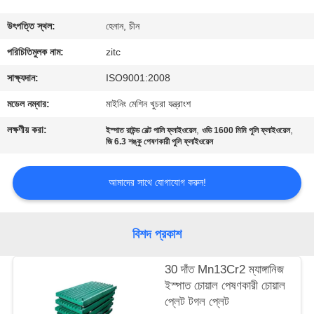
ভ্রমণ
উৎপত্তি স্থল:
হেনান, চীন
মান
পরিচিতিমুলক নাম:
zitc
নিয়ন্ত্রণ
সাক্ষ্যদান:
ISO9001:2008
মডেল নম্বার:
মাইনিং মেশিন খুচরা যন্ত্রাংশ
যোগাযোগ
লক্ষণীয় করা:
,
,
ইস্পাত রাউন্ড বেল্ট পালি ফ্লাইওয়েল
ওডি 1600 মিমি পুলি ফ্লাইওয়েল
করুন
জি 6.3 শঙ্কু পেষণকারী পুলি ফ্লাইওয়েল
আমাদের সাথে যোগাযোগ করুন!
খবর
উদ্ধৃতির
বিশদ প্রকাশ
জন্য
30 দাঁত Mn13Cr2 ম্যাঙ্গানিজ
আবেদন
ইস্পাত চোয়াল পেষণকারী চোয়াল
প্লেট টগল প্লেট