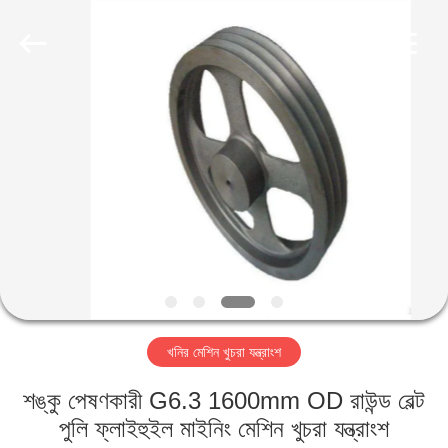
Luoyang
Zhongtai
Industries
CO.,LTD.
All
Rights
Reserved.
বাড়ি
পণ্য
VR
প্রদর্শন
আমাদের
খনির মেশিন খুচরা যন্ত্রাংশ
সম্পর্কে
শঙ্কু পেষণকারী G6.3 1600mm OD রাউন্ড বেল্ট
কারখানা
পুলি ফ্লাইহুইল মাইনিং মেশিন খুচরা যন্ত্রাংশ