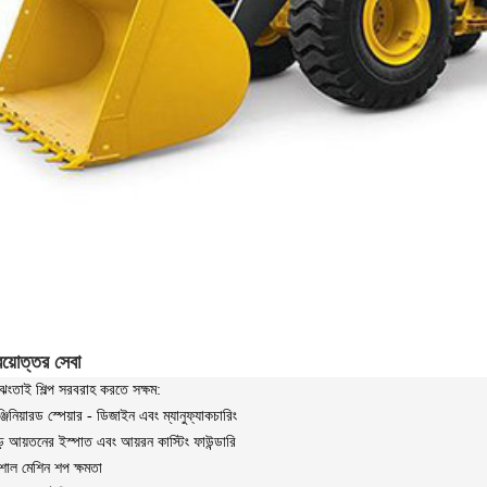
রয়োত্তর সেবা
ং ঝংতাই শিল্প সরবরাহ করতে সক্ষম:
্জিনিয়ারড স্পেয়ার - ডিজাইন এবং ম্যানুফ্যাকচারিং
় আয়তনের ইস্পাত এবং আয়রন কাস্টিং ফাউন্ডারি
শাল মেশিন শপ ক্ষমতা