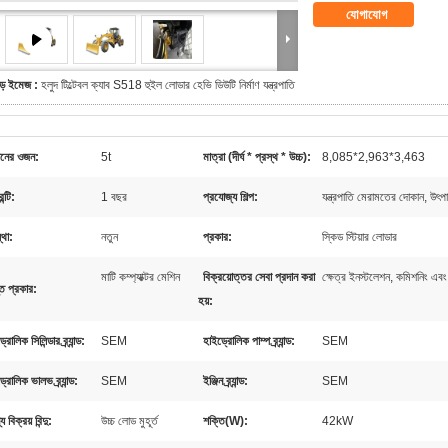
যোগাযোগ
ড় ইমেজ :
হলুদ টিল্টেবল ক্যাব S518 হুইল লোডার হেভি ডিউটি ​​নির্মাণ যন্ত্রপাতি
িনের ওজন:
5t
মাত্রা (দীর্ঘ * প্রস্থ * উচ্চ):
8,085*2,963*3,463
ন্টি:
1 বছর
প্রযোজ্য শিল্প:
যন্ত্রপাতি মেরামতের দোকান, উৎপ
থা:
নতুন
প্রকার:
স্কিড স্টিয়ার লোডার
মাটি কম্প্যাক্টর মেশিন
বিক্রয়োত্তর সেবা প্রদান করা
ক্ষেত্র ইনস্টলেশন, কমিশনিং এবং 
ত প্রকার:
হয়:
রোলিক সিলিন্ডার ব্র্যান্ড:
SEM
হাইড্রোলিক পাম্প ব্র্যান্ড:
SEM
্রোলিক ভালভ ব্র্যান্ড:
SEM
ইঞ্জিন ব্র্যান্ড:
SEM
 বিক্রয় বিন্দু:
উচ্চ লোড মুহূর্ত
শক্তি(W):
42kW