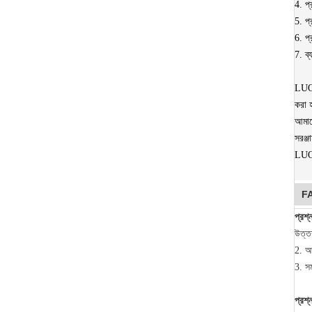
4. প্র
5. প্
6. প্
7. ব্
LUOY
করা হ
আমাদে
সরঞ্জ
LUOY
F
প্রশ্
উত্ত
2. আম
3. স
প্রশ্