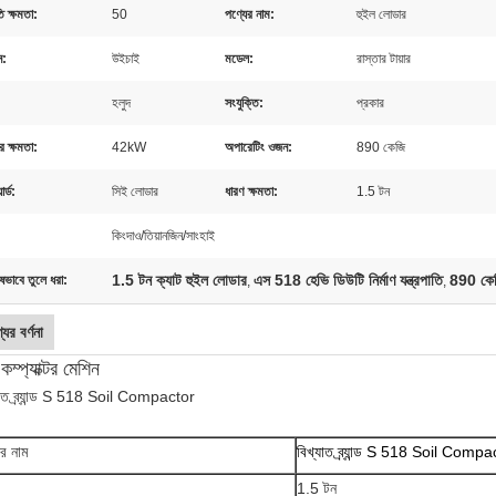
ি ক্ষমতা:
50
পণ্যের নাম:
হুইল লোডার
ন:
উইচাই
মডেল:
রাস্তার টায়ার
হলুদ
সংযুক্তি:
প্রকার
র ক্ষমতা:
42kW
অপারেটিং ওজন:
890 কেজি
ার্ড:
সিই লোডার
ধারণ ক্ষমতা:
1.5 টন
:
কিংদাও/তিয়ানজিন/সাংহাই
1.5 টন ক্যাট হুইল লোডার
এস 518 হেভি ডিউটি ​​নির্মাণ যন্ত্রপাতি
890 কেজি 
ষভাবে তুলে ধরা:
,
,
যের বর্ণনা
 কম্প্যাক্টর মেশিন
যাত ব্র্যান্ড S 518 Soil Compactor
ের নাম
বিখ্যাত ব্র্যান্ড S 518 Soil Compa
1.5 টন