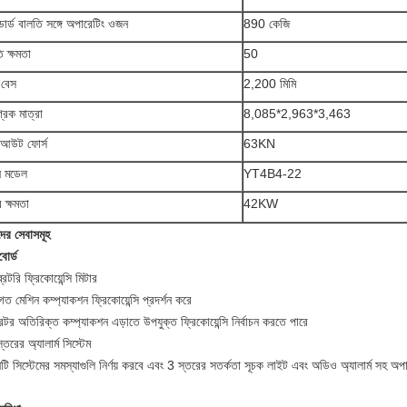
ান্ডার্ড বালতি সঙ্গে অপারেটিং ওজন
890 কেজি
ি ক্ষমতা
50
 বেস
2,200 মিমি
্রিক মাত্রা
8,085*2,963*3,463
কআউট ফোর্স
63KN
িন মডেল
YT4B4-22
 ক্ষমতা
42KW
ের সেবাসমূহ
বোর্ড
রেটরি ফ্রিকোয়েন্সি মিটার
গত মেশিন কম্প্যাকশন ফ্রিকোয়েন্সি প্রদর্শন করে
টর অতিরিক্ত কম্প্যাকশন এড়াতে উপযুক্ত ফ্রিকোয়েন্সি নির্বাচন করতে পারে
্তরের অ্যালার্ম সিস্টেম
টি সিস্টেমের সমস্যাগুলি নির্ণয় করবে এবং 3 স্তরের সতর্কতা সূচক লাইট এবং অডিও অ্যালার্ম সহ 