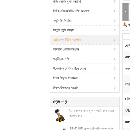
খনির মেশিন খুচরা যন্ত্রাংশ
সিটিক এইচআইসি মেশিন যন্ত্রাংশ
স্লুইং রিং বিয়ারিং
ব
সিমেন্ট প্ল্যান্ট সরঞ্জাম
ভারী শুল্ক নির্মাণ যন্ত্রপাতি
মেশ
আকরিক পোষাক সরঞ্জাম
ওয়ারে
ধাতুবিদ্যা মেশিন
উত্তোলন মেশিন পৌঁছে দেওয়া
অবস্
গিয়ার রিডুসার গিয়ারবক্স
চলন্
বিদ্যুৎ উত্পাদনের সরঞ্জাম
হাইড্
শ্রেষ্ঠ পণ্য
হাইড
উচ্চ কর্মক্ষমতা সস্তা মূল্য কমপ্যাক্ট হুইল লোডার
কারখানা মূল্য
অনন্য
SEM618D আন্ডারগ্রাউন্ড হুইল লোডার হেভি