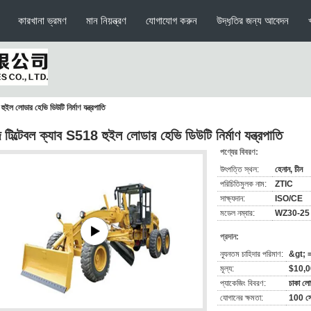
কারখানা ভ্রমণ
মান নিয়ন্ত্রণ
যোগাযোগ করুন
উদ্ধৃতির জন্য আবেদন
ুইল লোডার হেভি ডিউটি ​​নির্মাণ যন্ত্রপাতি
 টিল্টেবল ক্যাব S518 হুইল লোডার হেভি ডিউটি ​​নির্মাণ যন্ত্রপাতি
পণ্যের বিবরণ:
উৎপত্তি স্থল:
হেনান, চীন
পরিচিতিমুলক নাম:
ZTIC
সাক্ষ্যদান:
ISO/CE
মডেল নম্বার:
WZ30-25
প্রদান:
ন্যূনতম চাহিদার পরিমাণ:
&gt; =
মূল্য:
$10,0
প্যাকেজিং বিবরণ:
চাকা লো
যোগানের ক্ষমতা:
100 সেট