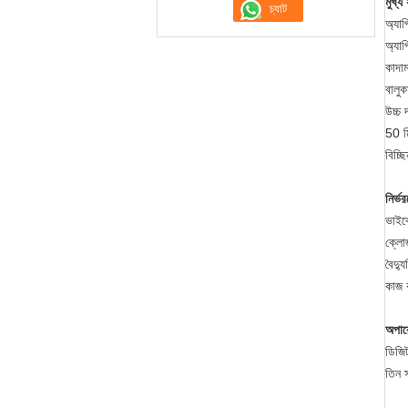
মুখ্য 
অ্যাপ
অ্যাপ
কাদাম
বালুক
উচ্চ 
50 ম
বিচ্ছ
নির্ভ
ভাইব
ক্লোজ
বৈদ্য
কাজ 
অপার
ডিজিট
তিন স