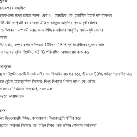
সুবিধা
্লিকেশন / বহুমুখিতা
্লিকেশনের মধ্যে রয়েছে সড়ক, রেলপথ, এয়ারফিল্ড এবং ইন্ডাস্ট্রি ইয়ার্ড কমপ্যাকশন
াটি মাটি কম্প্যাক্ট করার জন্য ঐচ্ছিক ডায়মন্ড আকৃতির প্যাড-ফুট রোলার
াময় উপকরণ কম্প্যাক্ট করার জন্য ঐচ্ছিক বর্গাকার আকৃতির প্যাড-ফুট রোলার
দক্ষতা
িমি ড্রাম, কম্প্যাকশন কর্মক্ষমতা 10% ~ 15% প্রতিযোগীদের তুলনায় ভাল
িন্ন মডুলার কুলিং সিস্টেম, 43 ℃ পরিবেষ্টিত তাপমাত্রায় কাজ করে
রযোগ্যতা
্রেশন সিস্টেম একটি উদ্ভট ভাইব পড ডিজাইন ব্যবহার করে, জীবনকে 50% পর্যন্ত প্রসারিত করে
ড সেন্টার হাইড্রোলিক সিস্টেম, বিশ্ব বিখ্যাত পিস্টন পাম্প এবং মোটর
ুতিকভাবে নিয়ন্ত্রিত সংক্রমণ, সহজ এবং
করতে আরামদায়ক
েশন
াল ফ্রিকোয়েন্সি মিটার, কম্প্যাকশন ফ্রিকোয়েন্সি মনিটর করে
্তরের অ্যালার্ম সিস্টেম এবং ইঞ্জিন স্পিড গেজ মনিটর মেশিনের কর্মক্ষমতা