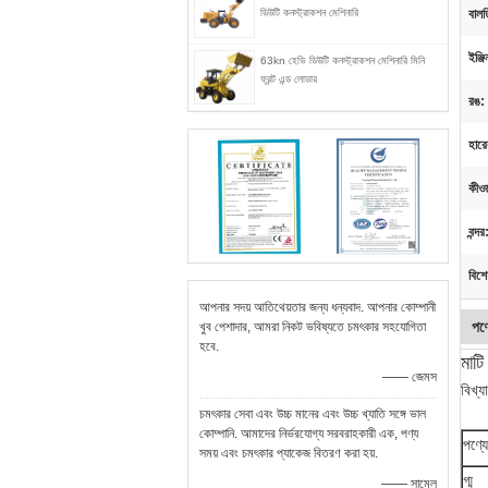
ডিউটি ​​কনস্ট্রাকশন মেশিনারি
বালত
ইঞ্জি
63kn হেভি ডিউটি ​​কনস্ট্রাকশন মেশিনারি মিনি
ফ্রন্ট এন্ড লোডার
রঙ:
হারে
কীওয়
বন্দর
বিশে
আপনার সদয় আতিথেয়তার জন্য ধন্যবাদ. আপনার কোম্পানী
পণ্
খুব পেশাদার, আমরা নিকট ভবিষ্যতে চমৎকার সহযোগিতা
হবে.
মাটি
—— জেমস
বিখ্
চমৎকার সেবা এবং উচ্চ মানের এবং উচ্চ খ্যাতি সঙ্গে ভাল
কোম্পানি. আমাদের নির্ভরযোগ্য সরবরাহকারী এক, পণ্য
পণ্য
সময় এবং চমৎকার প্যাকেজ বিতরণ করা হয়.
গ্ম
—— সামেল