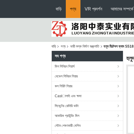
বাড়ি
পণ্য
VR প্রদর্শন
আমাদের সম্পর্কে
বাড়ি
পণ্য
ভারী শুল্ক নির্মাণ যন্ত্রপাতি
হলুদ টিল্টেবল ক্যাব S518 হ
সব পণ্য
হলুদ
মিল পিনিয়ন গিয়ার্স
বেভেল পিনিয়ন গিয়ার
কল গিরিট গিয়ার
Castালাই এবং ক্ষমা
সিমেন্টের রোটারি ভাটা
আকরিক গ্রাইন্ডিং মিল
স্টোন পেষণকারী মেশিন