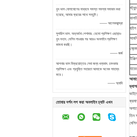
স্ট্য
খুব ভাল যোগাযোগের মাধ্যমে সমস্ত সমস্যা সমাধান করা
হয়েছে, আমার ক্রয়ের সাথে সন্তুষ্ট।
বালত
—— আলেকজান্দ্রা
হুইল
সুপারিশ ভাল. অভ্যর্থনা পেশাদার. ডেমো প্রশিক্ষণ এছাড়াও
সামগ
খুব মহান. মেশিন পাওয়ার পর আরও অনলাইন প্রশিক্ষণ
কামনা করছি।
ব্রে
—— জর্জ
ইঞ্জ
আপনার ভাল বিক্রয়োত্তর সেবা জন্য ধন্যবাদ. চমৎকার
হারের
প্রশিক্ষণ এবং প্রযুক্তি সহায়তা আমাকে অনেক সাহায্য
করে।
আমাদ
—— অ্যাবি
ড্যাশ
ভাইব্
ক্রমা
তোমার দর্শন লগ করা অনলাইন চ্যাট এখন
অপারে
তিন স
মেশিন