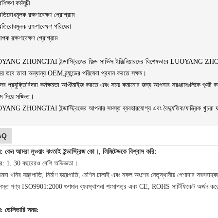
শিক্ষণ কর্মসূচী
রতিরোধমূলক রক্ষণাবেক্ষণ প্রোগ্রাম
রতিরোধমূলক রক্ষণাবেক্ষণ পরিষেবা
যাপক রক্ষণাবেক্ষণ প্রোগ্রাম
ANG ZHONGTAI ইন্ডাস্ট্রিজের ফিল্ড সার্ভিস ইঞ্জিনিয়ারদের বিশেষভাবে LUOYANG ZHONGTAI ইন
য় তবে তারা অন্যান্য OEM ব্র্যান্ডের পরিষেবা প্রদান করতে সক্ষম।
র প্রযুক্তিবিদরা কর্মক্ষমতা অপ্টিমাইজ করতে এবং সময় কমানোর জন্য আপনার সরঞ্জামগুলিকে শ্যুট ক
াম দিয়ে সজ্জিত।
ANG ZHONGTAI ইন্ডাস্ট্রিজের আপনার সমস্ত ব্যবহারযোগ্য এবং বৈদ্যুতিক/যান্ত্রিক খুচরা যন্ত্
AQ
ন: কেন আমরা লুওয়াং ঝংতাই ইন্ডাস্ট্রিজ কো।, লিমিটেডকে বিশ্বাস করি:
র: 1. 30 বছরেরও বেশি অভিজ্ঞতা।
রা খনির যন্ত্রপাতি, নির্মাণ যন্ত্রপাতি, মেশিন ঢালাই এবং নকল অংশের নেতৃস্থানীয় পেশাদার সরবরাহক
মস্ত পণ্য ISO9901:2000 গুণমান ব্যবস্থাপনা শংসাপত্র এবং CE, ROHS সার্টিফিকেট অর্জন ক
ন: ডেলিভারি সময়: