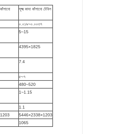
কাঁপানো
সূক্ষ্ম কাদা কাঁপানো টেবিল
০.০১৯~০.০০৩৭
5~15
4395×1825
7.4
৫~৭
480~520
1~1.15
1.1
1203
5446×2338×1203
1065