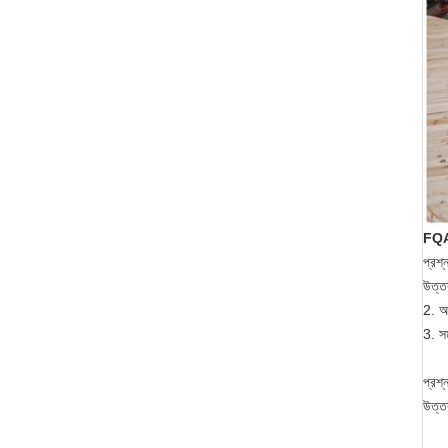
FQ
প্রশ্
উত্ত
2. আম
3. স
প্রশ্
উত্ত