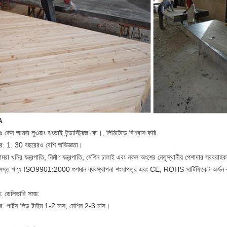
A
নঃ কেন আমরা লুওয়াং ঝংতাই ইন্ডাস্ট্রিজ কো।, লিমিটেডে বিশ্বাস করি:
র: 1. 30 বছরেরও বেশি অভিজ্ঞতা।
রা খনির যন্ত্রপাতি, নির্মাণ যন্ত্রপাতি, মেশিন ঢালাই এবং নকল অংশের নেতৃস্থানীয় পেশাদার সরবরাহ
মস্ত পণ্য ISO9901:2000 গুণমান ব্যবস্থাপনা শংসাপত্র এবং CE, ROHS সার্টিফিকেট অর্জন
ন: ডেলিভারি সময়:
র: পার্টস লিড টাইম 1-2 মাস, মেশিন 2-3 মাস।