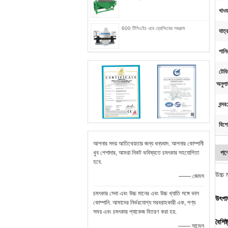
খাওয
600 টিপিএইচ ওরে ড্রেসিংয়ের সরঞ্জাম
যাত্র
পানি
টেবিল
অনুপা
বন্দর
বিশে
আপনার সদয় আতিথেয়তার জন্য ধন্যবাদ. আপনার কোম্পানী
পণ্
খুব পেশাদার, আমরা নিকট ভবিষ্যতে চমৎকার সহযোগিতা
হবে.
উচ্চ 
—— জেমস
চমৎকার সেবা এবং উচ্চ মানের এবং উচ্চ খ্যাতি সঙ্গে ভাল
উৎপাদ
কোম্পানি. আমাদের নির্ভরযোগ্য সরবরাহকারী এক, পণ্য
সময় এবং চমৎকার প্যাকেজ বিতরণ করা হয়.
বৈশিষ্
—— সামেল