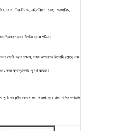
ীসা, দস্তা, ট্যানটালাম, নাইওবিয়াম, লোহা, ম্যাঙ্গানিজ,
ার এবং তৈলাক্তকরণ সিস্টেম দ্বারা গঠিত।
াত, ভাল বাছাই করার দক্ষতা, সহজ অপারেশন ইত্যাদি রয়েছে এবং
এবং সহজ ব্যবস্থাপনার সুবিধা রয়েছে।
 পৃষ্ঠে কারেন্টের বেভেল করা পাতলা স্তর যাতে খনিজ কণাগুলি