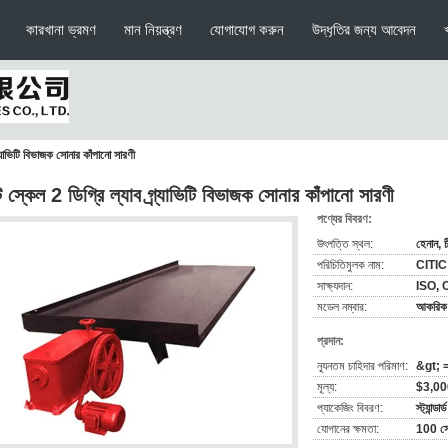
কারখানা ভ্রমণ
মান নিয়ন্ত্রণ
যোগাযোগ করুন
উদ্ধৃতির জন্য আবেদন
র্যাভিটি বিভাজক সোনার কাঁপানো সারণী
 স্কেল 2 ডিগ্রি ল্যাব গ্র্যাভিটি বিভাজক সোনার কাঁপানো সারণী
পণ্যের বিবরণ:
উৎপত্তি স্থল:
হেনান, চ
পরিচিতিমুলক নাম:
CITIC
সাক্ষ্যদান:
ISO, 
মডেল নম্বার:
আকরিক ড
প্রদান:
ন্যূনতম চাহিদার পরিমাণ:
&gt; =
মূল্য:
$3,00
প্যাকেজিং বিবরণ:
স্ট্যান্ড
যোগানের ক্ষমতা:
100 সেট