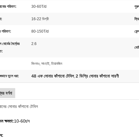
়ানোর পরিমাণ:
30-60T/d
পুর
া:
16-22 ডিগ্রী
ফ্রি
র পরিমাণ:
80-150T/d
কেন্
 বোর্ডের দৈর্ঘ্যের
2.6
মোট
ত:
:
কিংদাও, সাংহাই, তিয়ানজিন
48 এফ সোনার কাঁপানো টেবিল
2 ডিগ্রি সোনার কাঁপানো সারণী
ষভাবে তুলে ধরা:
,
যের বর্ণনা
মানের সোনার কাঁপানো টেবিল
ন ক্ষমতা:
10-60t/ঘ
ট্য: