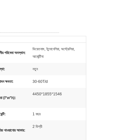
ভিয়েতনাম, ইন্দোনেশিয়া, অস্ট্রেলিয়া,
ানীয় পরিষেবা অবস্থান:
আর্জেন্টিনা
্থা:
নতুন
াদন ক্ষমতা:
30-60T/d
4450*1855*1546
্রা (l*w*h):
েন্টি:
1 বছর
2 ডিগ্রী
বোচ্চ খাওয়ানোর আকার: