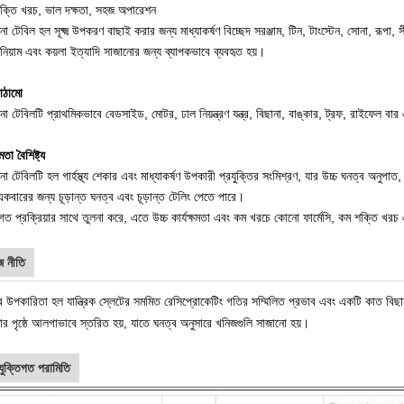
ক্তি খরচ, ভাল দক্ষতা, সহজ অপারেশন
নো টেবিল হল সূক্ষ্ম উপকরণ বাছাই করার জন্য মাধ্যাকর্ষণ বিচ্ছেদ সরঞ্জাম, টিন, টাংস্টেন, সোনা, রূপা, স
নিয়াম এবং কয়লা ইত্যাদি সাজানোর জন্য ব্যাপকভাবে ব্যবহৃত হয়।
াঠামো
নো টেবিলটি প্রাথমিকভাবে বেডসাইড, মোটর, ঢাল নিয়ন্ত্রণ যন্ত্র, বিছানা, বাঙ্কার, ট্রফ, রাইফেল ব
ষমতা বৈশিষ্ট্য
নো টেবিলটি হল গার্হস্থ্য শেকার এবং মাধ্যাকর্ষণ উপকারী প্রযুক্তির সংমিশ্রণ, যার উচ্চ ঘনত্ব অনুপ
কবারের জন্য চূড়ান্ত ঘনত্ব এবং চূড়ান্ত টেলিং পেতে পারে।
গত প্রক্রিয়ার সাথে তুলনা করে, এতে উচ্চ কার্যক্ষমতা এবং কম খরচে কোনো ফার্মেসি, কম শক্তি খরচ 
জ নীতি
 উপকারিতা হল যান্ত্রিক স্লেটের সমমিত রেসিপ্রোকেটিং গতির সম্মিলিত প্রভাব এবং একটি কাত বিছানা
ার পৃষ্ঠে আলগাভাবে স্তরিত হয়, যাতে ঘনত্ব অনুসারে খনিজগুলি সাজানো হয়।
যুক্তিগত পরামিতি