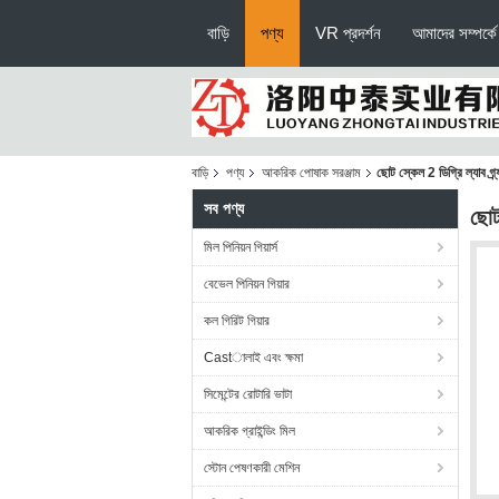
বাড়ি
পণ্য
VR প্রদর্শন
আমাদের সম্পর্কে
বাড়ি
পণ্য
আকরিক পোষাক সরঞ্জাম
ছোট স্কেল 2 ডিগ্রি ল্যাব গ্
সব পণ্য
ছোট
মিল পিনিয়ন গিয়ার্স
বেভেল পিনিয়ন গিয়ার
কল গিরিট গিয়ার
Castালাই এবং ক্ষমা
সিমেন্টের রোটারি ভাটা
আকরিক গ্রাইন্ডিং মিল
স্টোন পেষণকারী মেশিন