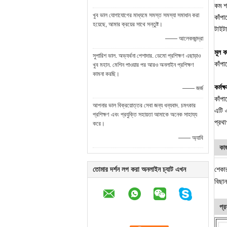
কম শ
খুব ভাল যোগাযোগের মাধ্যমে সমস্ত সমস্যা সমাধান করা
কাঁপা
হয়েছে, আমার ক্রয়ের সাথে সন্তুষ্ট।
টাইটা
—— আলেকজান্দ্রা
মূল ক
সুপারিশ ভাল. অভ্যর্থনা পেশাদার. ডেমো প্রশিক্ষণ এছাড়াও
কাঁপা
খুব মহান. মেশিন পাওয়ার পর আরও অনলাইন প্রশিক্ষণ
কামনা করছি।
কর্মক্
—— জর্জ
কাঁপা
আপনার ভাল বিক্রয়োত্তর সেবা জন্য ধন্যবাদ. চমৎকার
এটি এ
প্রশিক্ষণ এবং প্রযুক্তি সহায়তা আমাকে অনেক সাহায্য
প্রথা
করে।
—— অ্যাবি
কা
তোমার দর্শন লগ করা অনলাইন চ্যাট এখন
শেকার
বিছান
প্র