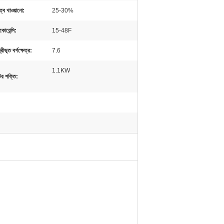
ুত্ব খাওয়ানো:
25-30%
কোয়েন্সি:
15-48F
দ্রীভূত বর্গক্ষেত্র:
7.6
1.1KW
র শক্তি: