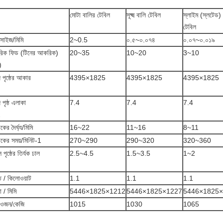
মোটা বালির টেবিল
সূক্ষ্ম বালি টেবিল
স্লাইম (স্লটেড) 
টেবিল
সাইজ/মিমি
2~0.5
০.৫~০.০৭৪
০.০৭~০.০১৯
িক ফিড (টিনের আকরিক)
20~35
10~20
3~10
)
 পৃষ্ঠের আকার
4395×1825
4395×1825
4395×1825
 পৃষ্ঠ এলাকা
7.4
7.4
7.4
2
োকের দৈর্ঘ্য/মিমি
16~22
11~16
8~11
রোকের সময়/মিনিট-1
270~290
290~320
320~360
 পৃষ্ঠের তির্যক ঢাল
2.5~4.5
1.5~3.5
1~2
ি / কিলোওয়াট
1.1
1.1
1.1
া / মিমি
5446×1825×1212
5446×1825×1227
5446×1825×
 ওজন/কেজি
1015
1030
1065