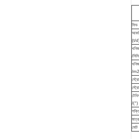
ফিড 
আকর
(t/d
খনিজ
/মিমি
খনিজ
/m
স্ট্র
স্ট্
টেবিল
/(°)
শক্ত
মাত্র
মোট