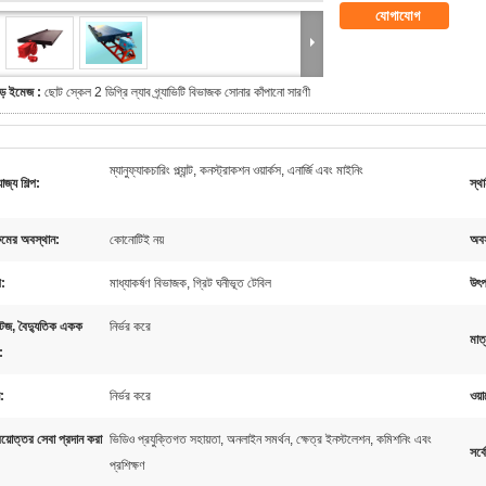
যোগাযোগ
ড় ইমেজ :
ছোট স্কেল 2 ডিগ্রি ল্যাব গ্র্যাভিটি বিভাজক সোনার কাঁপানো সারণী
ম্যানুফ্যাকচারিং প্ল্যান্ট, কনস্ট্রাকশন ওয়ার্কস, এনার্জি এবং মাইনিং
োজ্য শিল্প:
স্থ
ুমের অবস্থান:
কোনোটিই নয়
অবস
প:
মাধ্যাকর্ষণ বিভাজক, গ্রিট ঘনীভূত টেবিল
উৎপ
টেজ, বৈদ্যুতিক একক
নির্ভর করে
মাত
:
:
নির্ভর করে
ওয়ার
রয়োত্তর সেবা প্রদান করা
ভিডিও প্রযুক্তিগত সহায়তা, অনলাইন সমর্থন, ক্ষেত্র ইনস্টলেশন, কমিশনিং এবং
সর্
প্রশিক্ষণ