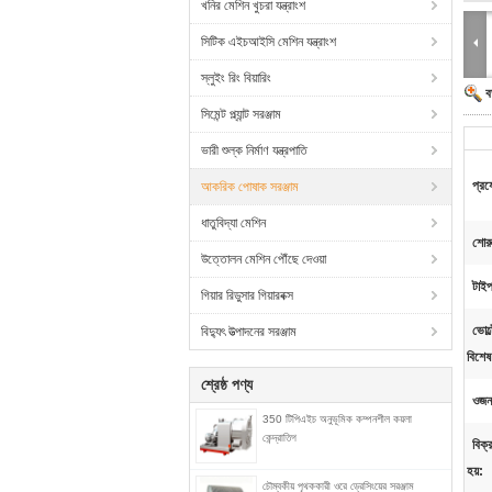
খনির মেশিন খুচরা যন্ত্রাংশ
সিটিক এইচআইসি মেশিন যন্ত্রাংশ
স্লুইং রিং বিয়ারিং
ব
সিমেন্ট প্ল্যান্ট সরঞ্জাম
ভারী শুল্ক নির্মাণ যন্ত্রপাতি
প্রয
আকরিক পোষাক সরঞ্জাম
ধাতুবিদ্যা মেশিন
শোর
উত্তোলন মেশিন পৌঁছে দেওয়া
টাই
গিয়ার রিডুসার গিয়ারবক্স
ভোল্
বিদ্যুৎ উত্পাদনের সরঞ্জাম
বিশেষ
শ্রেষ্ঠ পণ্য
ওজন
350 টিপিএইচ অনুভূমিক কম্পনশীল কয়লা
কেন্দ্রাতিগ
বিক্
হয়:
চৌম্বকীয় পৃথককারী ওরে ড্রেসিংয়ের সরঞ্জাম