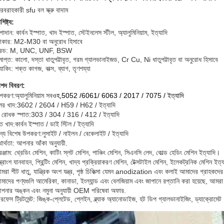
রবরাহকারী sfu বল স্ক্রু বাদাম
িষ্ট্য:
াদান: কার্বন ইস্পাত, খাদ ইস্পাত, স্টেইনলেস স্টীল, অ্যালুমিনিয়াম, ইত্যাদি
কার: M2-M30 বা অনুরোধ হিসাবে
্রেড: M, UNC, UNF, BSW
াপ্ত: কালো, দস্তা ধাতুপট্টাবৃত, গরম গ্যালভানাইজড, Cr Cu, Ni ধাতুপট্টাবৃত বা অনুরোধ হিসাবে
যাকিং: শক্ত কাগজ, বাক্স, ব্যাগ, তৃণশয্যা
িশদ বিবরণ:
পকরণ:
অ্যালুমিনিয়াম সব
ওহ,
5052 /6061/ 6063 / 2017 / 7075 / ইত্যাদি
ের খাদ:
3602 / 2604 / H59 / H62 / ইত্যাদি
া রোধক স্পাত:
303 / 304 / 316 / 412 / ইত্যাদি
ত খাদ:
কার্বন ইস্পাত / ডাই স্টিল / ইত্যাদি
ান্য বিশেষ উপকরণ:
লুসাইট / নাইলন / বেকেলাইট / ইত্যাদি
ার্থতা: আপনার আঁকা অনুযায়ী.
ঞ্জাম: থ্রেডিং মেশিন, কাটিং স্লট মেশিন, পাঞ্চিং মেশিন, সিএনসি লেদ, কোল্ড হেডিং মেশিন ইত্যাদি।
্ত্রাংশ যানবাহন, প্রিন্টিং মেশিন, খাদ্য প্রক্রিয়াকরণ মেশিন, টেক্সটাইল মেশিন, ইলেকট্রনিক মেশিন ইত্
রা শীট ধাতু, যান্ত্রিক অংশ যন্ত্র, পৃষ্ঠ চিকিত্সা যেমন anodization এবং কলাই আমাদের গ্রাহকদের
াদের পণ্যগুলি আমেরিকা, কানাডা, ইংল্যান্ড এবং বেলজিয়াম এবং জাপানে রপ্তানি করা হয়েছে, আমরা উচ
পনার অঙ্কন এবং নমুনা অনুযায়ী OEM পরিষেবা অফার.
রফেস ট্রিটমেন্ট: জিঙ্ক-প্লেটেড, প্লেইন, ব্ল্যাক অ্যানোডাইজ, হট ডিপ গ্যালভানাইজিং, ড্যাক্রোমেট