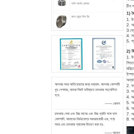
ভাটা সমর্থন রোলার
চীন স
1) বৈশ
জাল রেমন্ড মিল রিং
1. উপ
2. আ
3.থ
4. সম
5. প্
2) ব
1. উ
পিতল
মরিচ
ইস্পা
অন্য
আপনার সদয় আতিথেয়তার জন্য ধন্যবাদ. আপনার কোম্পানী
2. যথ
খুব পেশাদার, আমরা নিকট ভবিষ্যতে চমৎকার সহযোগিতা
3. সর
হবে.
4. যন
5. আম
—— জেমস
6. আম
চমৎকার সেবা এবং উচ্চ মানের এবং উচ্চ খ্যাতি সঙ্গে ভাল
7. আ
8. সা
কোম্পানি. আমাদের নির্ভরযোগ্য সরবরাহকারী এক, পণ্য
সময় এবং চমৎকার প্যাকেজ বিতরণ করা হয়.
—— সামেল