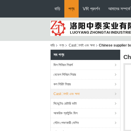
বাড়ি
পণ্য
VR প্রদর্শন
আমাদের সম্পর্কে
বাড়ি
পণ্য
Castালাই এবং ক্ষমা
Chinese supplier bol
সব পণ্য
Ch
মিল পিনিয়ন গিয়ার্স
বেভেল পিনিয়ন গিয়ার
কল গিরিট গিয়ার
Castালাই এবং ক্ষমা
সিমেন্টের রোটারি ভাটা
আকরিক গ্রাইন্ডিং মিল
স্টোন পেষণকারী মেশিন