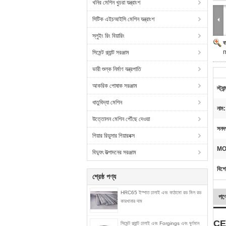
খনির মেশিন খুচরা যন্ত্রাংশ
সিটিক এইচআইসি মেশিন যন্ত্রাংশ
স্লুইং রিং বিয়ারিং
ব
m
সিমেন্ট প্ল্যান্ট সরঞ্জাম
ভারী শুল্ক নির্মাণ যন্ত্রপাতি
আকরিক পোষাক সরঞ্জাম
স্ট্যান
ধাতুবিদ্যা মেশিন
নাম:
উত্তোলন মেশিন পৌঁছে দেওয়া
সনদ
গিয়ার রিডুসার গিয়ারবক্স
MO
বিদ্যুৎ উত্পাদনের সরঞ্জাম
বিশে
শ্রেষ্ঠ পণ্য
HRC65 ইস্পাত ঢালাই এবং কাঠামো রড মিল রড
পণ্
কারখানার দাম
CE/
সিমেন্ট প্ল্যান্ট ঢালাই এবং Forgings এবং ঘূর্ণমান