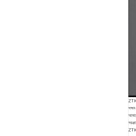
ZTIC-
সক্ষ
আমাদে
সরঞ্জ
ZTIC-