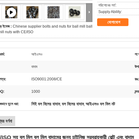
পরিশোধের শর্ত:
Supply Ability:
যোগাযোগ
ড় ইমেজ :
Chinese supplier bolts and nuts for ball mill ball
ill nuts with CE/ISO
্ডার্ড:
আইএসও
পণ্
বাদাম
উপা
পত্র:
ISO9001:2008/CE
রঙ
Q:
1000
বন্দ
সিই বল মিলের বাদাম
বল মিলের বাদাম
আইএসও বল মিল নট
ষভাবে তুলে ধরা:
,
,
যের বর্ণনা
ISO সহ বল মিল বল মিল বাদামের জন্য চাইনিজ সরবরাহকারী বোল্ট এবং বাদাম