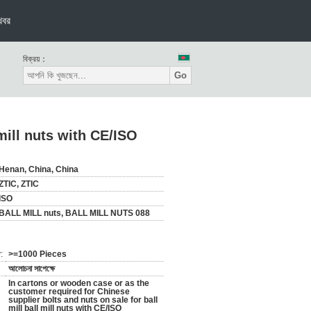
খবর
বিক্রয়：
Go
 mill nuts with CE/ISO
Henan, China, China
ZTIC, ZTIC
ISO
BALL MILL nuts, BALL MILL NUTS 088
:
>=1000 Pieces
আলোচনা সাপেক্ষে
In cartons or wooden case or as the
customer required for Chinese
supplier bolts and nuts on sale for ball
mill ball mill nuts with CE/ISO