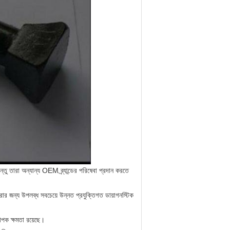
িন্তু তারা অন্যান্য OEM ব্র্যান্ডের পরিষেবা প্রদান করতে
রার জন্য উপলব্ধ সবচেয়ে উন্নত প্রযুক্তিগত ডায়াগনস্টিক
াপক ক্ষমতা রয়েছে।