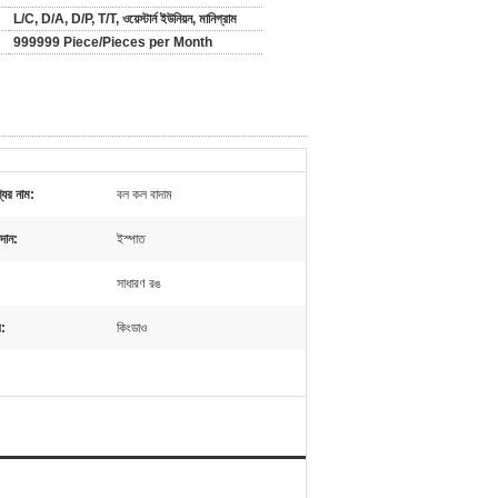
L/C, D/A, D/P, T/T, ওয়েস্টার্ন ইউনিয়ন, মানিগ্রাম
999999 Piece/Pieces per Month
যের নাম:
বল কল বাদাম
দান:
ইস্পাত
:
সাধারণ রঙ
র:
কিংডাও