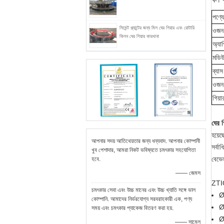
পণ্য
সিমেন্ট প্ল্যান্টের জন্য মিল ঘের গিয়ার এবং রোটারি
ওজন
কিলন ঘের গিয়ার কারখানা
অ্যা
মডিউ
ব্যাস
ওজন
গিয়া
ঘের গ
হয়ে
আপনার সদয় আতিথেয়তার জন্য ধন্যবাদ. আপনার কোম্পানী
সর্বা
খুব পেশাদার, আমরা নিকট ভবিষ্যতে চমৎকার সহযোগিতা
বেভেল
হবে.
—— জেমস
ZTIC 
চমৎকার সেবা এবং উচ্চ মানের এবং উচ্চ খ্যাতি সঙ্গে ভাল
Ø
কোম্পানি. আমাদের নির্ভরযোগ্য সরবরাহকারী এক, পণ্য
Ø1
সময় এবং চমৎকার প্যাকেজ বিতরণ করা হয়.
Ø
—— সামেল