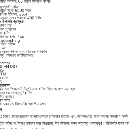
্বোচ্চ মডিউল: 65 গিয়ার ফিনিশিং কাটার
্যন্তরীণ দাঁত
্বোচ্চ ব্যাস: 6500 মিমি
র্বাধিক মডিউল: 25.4
ঁতযুক্ত মুখের প্রস্থ: 400 মিমি
 উপাদান প্রক্রিয়া
ড়দার করা
ান্ত ঘূর্ণায়মান
লি কুলিং
াদনের উপর নিয়ন্ত্রণ
ল quenching
রতা পরীক্ষা
 যন্ত্র
স্বনক পরীক্ষা এবং মাত্রিক পরিদর্শন
়ান্ত পরিদর্শন সার্টিফিকেশন
শংসাপত্র
NI EN ISO
WS
STM
ার মত
IN
্লিকেশন
র ঘের গিয়ারগুলি সিমেন্ট এবং খনিজ শিল্পে প্রয়োগ করা হয়:
িন্ন ধরনের অনুভূমিক মিল
ারি ড্রায়ার
ণমান ভাটা
য কোন বড় গিয়ার রিং অ্যাপ্লিকেশন
়ন
 গিয়ার উল্লেখযোগ্য সংস্থানগুলিতে বিনিয়োগ করেছে এবং পিনিয়নগুলির সাথে অনেক উদ্ভাবন অর্জন 
তির সঠিক সংমিশ্রণ ইনস্টল করা সরঞ্জামের দীর্ঘ জীবনের জন্য অত্যন্ত গুরুত্বপূর্ণ।পরিস্থিতি যতই