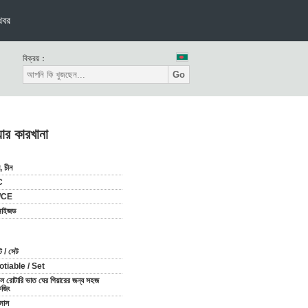
খবর
বিক্রয়：
Go
ার কারখানা
, চীন
C
/CE
টমাইজড
ট / সেট
tiable / Set
ল রোটারি ভাত ঘের গিয়ারের জন্য সহজ
েজিং
মাস