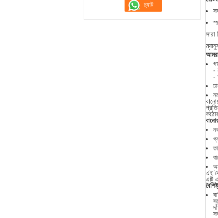
স
স্
সারা
ম্যান
আমরা 
গড
-
- 
ঢ
নম
বানোয
প্রতি
কঠোর 
বানোয়
নক
গ্
তা
বা
অন
এই বৈ
এটি এ
বৈশিষ্ট
বা
সর
দা
সর