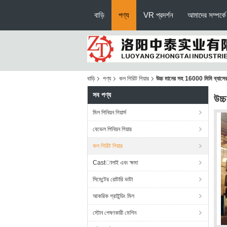
বাড়ি
পণ্য
VR প্রদর্শন
আমাদের সম্পর্কে
বাড়ি
পণ্য
কল গিরিট গিয়ার
উচ্চ মানের সহ 16000 মিমি ব্যাসের 
সব পণ্য
উচ্
মিল পিনিয়ন গিয়ার্স
বেভেল পিনিয়ন গিয়ার
কল গিরিট গিয়ার
Castালাই এবং ক্ষমা
সিমেন্টের রোটারি ভাটা
আকরিক গ্রাইন্ডিং মিল
স্টোন পেষণকারী মেশিন