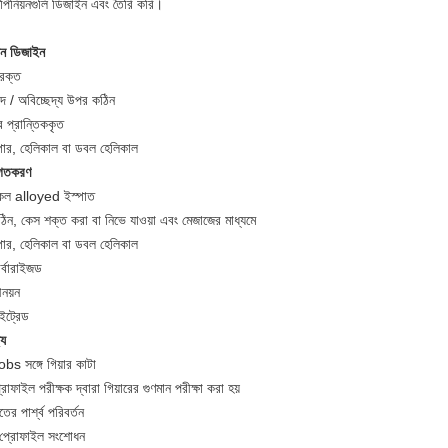
 পিনিয়নগুলি ডিজাইন এবং তৈরি করি।
়ন ডিজাইন
িরক্ত
দ / অবিচ্ছেদ্য উপর কঠিন
ব প্রান্তিককৃত
্পার, হেলিকাল বা ডবল হেলিকাল
ুগতকরণ
কল alloyed ইস্পাত
ঠিন, কেস শক্ত করা বা নিভে যাওয়া এবং মেজাজের মাধ্যমে
্পার, হেলিকাল বা ডবল হেলিকাল
র্বারাইজড
নয়ন
ইট্রেড
্য
bs সঙ্গে গিয়ার কাটা
রোফাইল পরীক্ষক দ্বারা গিয়ারের গুণমান পরীক্ষা করা হয়
ঁতের পার্শ্ব পরিবর্তন
 প্রোফাইল সংশোধন