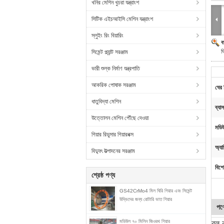
খনির মেশিন খুচরা যন্ত্রাংশ
সিটিক এইচআইসি মেশিন যন্ত্রাংশ
স্লুইং রিং বিয়ারিং
ব
ঘ
সিমেন্ট প্ল্যান্ট সরঞ্জাম
ভারী শুল্ক নির্মাণ যন্ত্রপাতি
আকরিক পোষাক সরঞ্জাম
ঘের 
ধাতুবিদ্যা মেশিন
ব্যা
উত্তোলন মেশিন পৌঁছে দেওয়া
মডিউ
গিয়ার রিডুসার গিয়ারবক্স
অ্যা
বিদ্যুৎ উত্পাদনের সরঞ্জাম
বিশে
শ্রেষ্ঠ পণ্য
GS42CrMo4 মিল ঘিরি গিয়ার এবং সিমেন্ট
উদ্ভিদের জন্য রোটারি ভাত গিয়ার
পণ্
মডিউল ৭০ মিলিন জিওরথ গিয়ার
বল ক