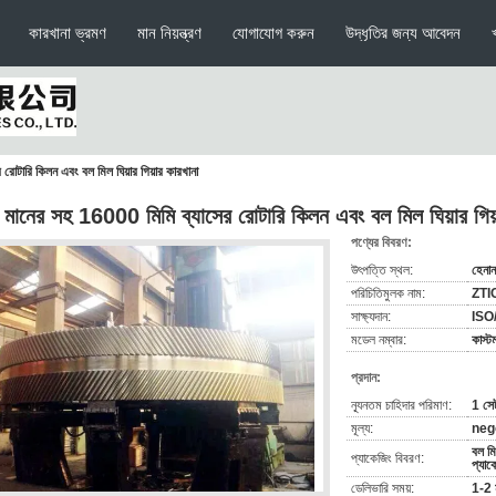
কারখানা ভ্রমণ
মান নিয়ন্ত্রণ
যোগাযোগ করুন
উদ্ধৃতির জন্য আবেদন
রোটারি কিলন এবং বল মিল ঘিয়ার গিয়ার কারখানা
চ মানের সহ 16000 মিমি ব্যাসের রোটারি কিলন এবং বল মিল ঘিয়ার গিয়
পণ্যের বিবরণ:
উৎপত্তি স্থল:
হেনান
পরিচিতিমুলক নাম:
ZTI
সাক্ষ্যদান:
ISO
মডেল নম্বার:
কাস্
প্রদান:
ন্যূনতম চাহিদার পরিমাণ:
1 সে
মূল্য:
nego
বল মি
প্যাকেজিং বিবরণ:
প্যাক
ডেলিভারি সময়:
1-2 