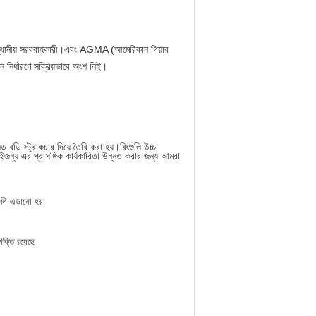
র্ষস্থানীয় সরবরাহকারী।এবং AGMA (আমেরিকান গিয়ার
ন নির্ধারণে সক্রিয়ভাবে অংশ নিই।
বডি স্ট্রাকচার দিয়ে তৈরি করা হয়।রিংগুলি উচ্চ
বং সেইজন্য এর প্রাসঙ্গিক কার্যকারিতা উন্নত করার জন্য আমরা
ুলি এড়ানো হয়
ক্তি রয়েছে