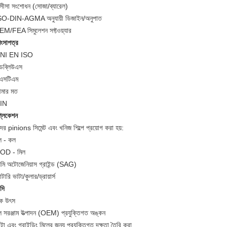
 সীসা সংশোধন (সোজা/ব্যারেল)
SO-DIN-AGMA অনুযায়ী ডিজাইন/অনুপাত
EM/FEA সিমুলেশন সফ্টওয়্যার
শংসাপত্র
NI EN ISO
ডব্লিউএস
এসটিএম
মার মত
IN
্লিকেশন
র pinions সিমেন্ট এবং খনিজ শিল্পে প্রয়োগ করা হয়:
ল - কল
OD - মিল
েমি অটোজেনিয়াস গ্রাইন্ড (SAG)
টারি ভাটা/কুলার/ড্রায়ার্স
াদি
ক উৎস
ূল সরঞ্জাম উত্পাদন (OEM) প্রযুক্তিগত অঙ্কন
টা এবং গ্রাইন্ডিং মিলের জন্য প্রযুক্তিগত দক্ষতা তৈরি করা