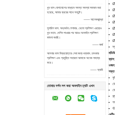
Ø
খুব ভাল যোগাযোগের মাধ্যমে সমস্ত সমস্যা সমাধান করা
Ø
হয়েছে, আমার ক্রয়ের সাথে সন্তুষ্ট।
Ø
—— আলেকজান্দ্রা
Ø
Ø
সুপারিশ ভাল. অভ্যর্থনা পেশাদার. ডেমো প্রশিক্ষণ এছাড়াও
খুব মহান. মেশিন পাওয়ার পর আরও অনলাইন প্রশিক্ষণ
Ø
কামনা করছি।
Ø
—— জর্জ
স্
মডিউ
আপনার ভাল বিক্রয়োত্তর সেবা জন্য ধন্যবাদ. চমৎকার
প্রশিক্ষণ এবং প্রযুক্তি সহায়তা আমাকে অনেক সাহায্য
ব্যাস
করে।
ওজন
—— অ্যাবি
শক্ত 
কৃ
হে
তোমার দর্শন লগ করা অনলাইন চ্যাট এখন
হে
প্
শক
র্
রেটিং