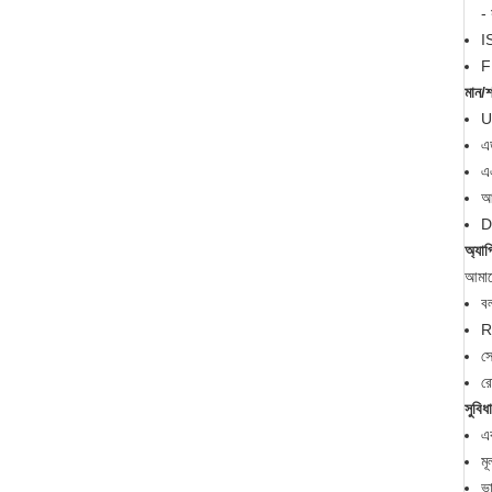
-
I
F
মান/
U
এ
এ
আ
D
অ্যাপ
আমাদে
ব
R
স
রো
সুবিধ
এ
ম
ভা