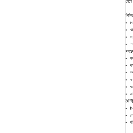
মেলে
পিনিয
ব
খা
স্
স
বস্ত
ন
ক
স
কা
আ
না
বৈশিষ্ট
ho
প্
দা
-