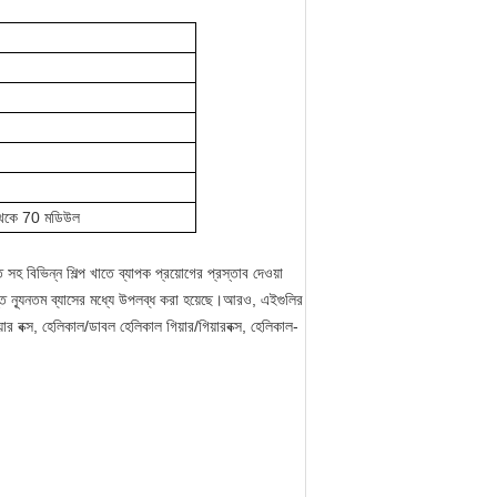
 থেকে 70 মডিউল
খাতে সহ বিভিন্ন শিল্প খাতে ব্যাপক প্রয়োগের প্রস্তাব দেওয়া
ন্যূনতম ব্যাসের মধ্যে উপলব্ধ করা হয়েছে।আরও, এইগুলির
ার বক্স, হেলিকাল/ডাবল হেলিকাল গিয়ার/গিয়ারবক্স, হেলিকাল-