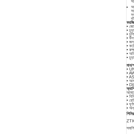
সর
অভ
সর
স
দা
ফরজিং
• জো
• চূড়
• চুল্
• উৎপ
• জ
• কঠো
• রুক্ষ
• অতি
• চূড
মান/
• U
• A
• A
• আম
• D
অ্যাপ
আমাদে
• বিভ
• রোট
• ঘূর্
• অন্
পিনিয
ZTIC
সমাপ্