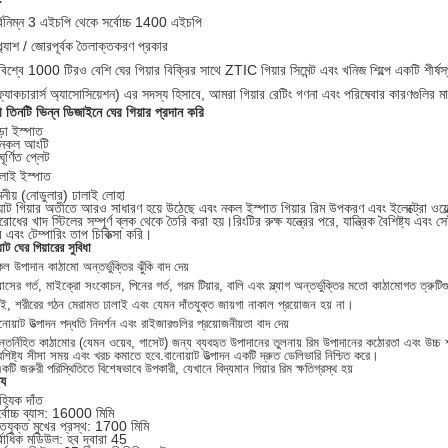
র্বনিম্ন 3 এইচপি থেকে সর্বোচ্চ 1400 এইচপি
প্ল্যাশ / জোরপূর্বক তৈলাক্তকরণ প্রকার
 বিশ্বে 1000 টিরও বেশি ঘের গিয়ার বিক্রির সাথে ZTIC গিয়ার সিমেন্ট এবং খনিজ শিল্পে একটি শী
ুফ্যাকচারার্স অ্যাসোসিয়েশন) এর সদস্য হিসাবে, আমরা গিয়ার রেটিং গণনা এবং পরিষেবার কারণগুলির মা
তিনটি ভিন্ন ডিজাইনে ঘের গিয়ার প্রদান করি
়া ইস্পাত
 নকল আংটি
ঘূর্ণিত প্লেট
ালাই ইস্পাত
নীয় (নোডুলার) ঢালাই লোহা
়াট গিয়ার অতীতে আরও সাধারণ হয়ে উঠেছে এবং নকল ইস্পাত গিয়ার রিম উপকরণ এবং ইলেক্ট্রো ওয়েল্ড 
রোধের খাদ স্টিলের সম্পূর্ণ ব্লক থেকে তৈরি করা হয়।রিংটির রুক্ষ যন্ত্রের পরে, যান্ত্রিক বৈশিষ্ট্য এ
এবং টেম্পারিং তাপ চিকিত্সা করি।
াট ঘের গিয়ারের সুবিধা
ল উপাদান কাঠামো অন্তর্ভুক্তির ঝুঁকি বাদ দেয়
যাসের গর্ত, মাইক্রো সংকোচন, পিনের গর্ত, গরম টিয়ার, বালি এবং স্ল্যাগ অন্তর্ভুক্তির মতো কাঠামোগত ত্রুটিগ
ই, শরীরের গঠন মেরামত ঢালাই এবং যেমন দাঁতযুক্ত জায়গা নাকাল প্রয়োজন হয় না।
নোয়াট উত্পাদন পদ্ধতি নিদর্শন এবং রাইজারগুলির প্রয়োজনীয়তা বাদ দেয়
্তর্নিহিত কাঠামোর (যেমন ওয়েব, গাসেট) জন্য ব্যবহৃত উপাদানের তুলনায় রিম উপাদানের কঠোরতা এবং উচ্চ শ
শিষ্ট্য সীসা সময় এবং খরচ কমাতে হবে.বানোয়াট উত্পাদন একটি দ্রুত ডেলিভারি নিশ্চিত করে।
কটি জরুরী পরিস্থিতিতে বিশেষভাবে উপকারী, যেখানে বিদ্যমান গিয়ার রিম ক্ষতিগ্রস্থ হয়
্য
হ্যিক দাঁত
্বোচ্চ ব্যাস: 16000 মিমি
ঁতযুক্ত মুখের প্রস্থ: 1700 মিমি
্বাধিক মডিউল: হব দ্বারা 45