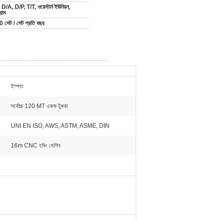
D/A, D/P, T/T, ওয়েস্টার্ন ইউনিয়ন,
্রাম
 সেট / সেট প্রতি বছর
ইস্পাত
সর্বোচ্চ 120 MT একক টুকরা
UNI EN ISO, AWS, ASTM, ASME, DIN
16m CNC হবিং মেশিন