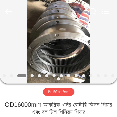
Luoyang
Zhongtai
Industries
CO.,LTD.
All
Rights
Reserved.
বাড়ি
পণ্য
VR
প্রদর্শন
আমাদের
মিল পিনিয়ন গিয়ার্স
সম্পর্কে
OD16000mm আকরিক খনির রোটারি কিলন গিয়ার
কারখানা
এবং বল মিল পিনিয়ন গিয়ার