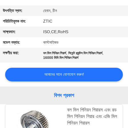
ভ্রমণ
উৎপত্তি স্থল:
হেনান, চীন
মান
পরিচিতিমুলক নাম:
ZTIC
নিয়ন্ত্রণ
সাক্ষ্যদান:
ISO,CE,RoHS
মডেল নম্বার:
কাস্টমাইজড
যোগাযোগ
লক্ষণীয় করা:
,
,
বল মিল পিনিয়ন গিয়ার্স
সিমেন্ট প্ল্যান্টস মিল পিনিয়ন গিয়ার্স
করুন
16000 মিমি মিল পিনিয়ন গিয়ার্স
আমাদের সাথে যোগাযোগ করুন!
খবর
উদ্ধৃতির
বিশদ প্রকাশ
জন্য
বল মিল পিনিয়ন গিয়ারস এবং রড
আবেদন
মিল পিনিয়ন গিয়ার এবং এজি মিল
পিনিয়ন গিয়ারস