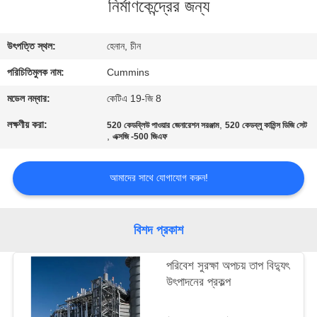
নির্মাণকেন্দ্রের জন্য
ভ্রমণ
উৎপত্তি স্থল:
হেনান, চীন
মান
পরিচিতিমুলক নাম:
Cummins
নিয়ন্ত্রণ
মডেল নম্বার:
কেটিএ 19-জি 8
যোগাযোগ
লক্ষণীয় করা:
,
520 কেডব্লিউ পাওয়ার জেনারেশন সরঞ্জাম
520 কেডব্লু কামিন্স ডিজি সেট
,
এক্সজি -500 জিএফ
করুন
আমাদের সাথে যোগাযোগ করুন!
খবর
বিশদ প্রকাশ
উদ্ধৃতির
জন্য
পরিবেশ সুরক্ষা অপচয় তাপ বিদ্যুৎ
উৎপাদনের প্রকল্প
আবেদন