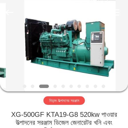
Luoyang
Zhongtai
Industries
CO.,LTD.
All
Rights
Reserved.
বাড়ি
পণ্য
VR
প্রদর্শন
আমাদের
বিদ্যুৎ উত্পাদনের সরঞ্জাম
সম্পর্কে
XG-500GF KTA19-G8 520kw পাওয়ার
কারখানা
উত্পাদনের সরঞ্জাম ডিজেল জেনারেটর খনি এবং