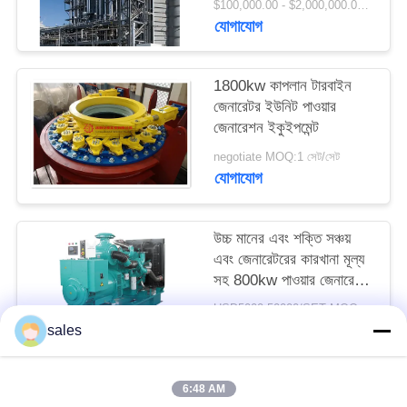
$100,000.00 - $2,000,000.00 / Set MOQ:১ সেট/সেট
সাইট
যোগাযোগ
ম্যাপ
1800kw কাপলান টারবাইন
PRIVACY
জেনারেটর ইউনিট পাওয়ার
জেনারেশন ইকুইপমেন্ট
POLICY
negotiate MOQ:1 সেট/সেট
যোগাযোগ
উচ্চ মানের এবং শক্তি সঞ্চয়
এবং জেনারেটরের কারখানা মূল্য
সহ 800kw পাওয়ার জেনারেশন
সরঞ্জাম
USD5000-50000/SET MOQ:1 সেট / সেট
যোগাযোগ
sales
6:48 AM
সব