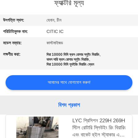
ফ্যাক্টরি মূল্য
ভ্রমণ
উৎপত্তি স্থল:
হেনান, চীন
মান
পরিচিতিমুলক নাম:
CITIC IC
নিয়ন্ত্রণ
মডেল নম্বার:
কাস্টমাইজড
যোগাযোগ
লক্ষণীয় করা:
,
দিয়া 10000 মিমি ক্রস রোলার স্লুইং বিয়ারিং
,
ডাবল সারি ক্রস রোলার স্লুইং বিয়ারিং
করুন
দিয়া 10000 মিমি স্যুইয়িং বিয়ারিং ক্রেন
খবর
আমাদের সাথে যোগাযোগ করুন!
উদ্ধৃতির
বিশদ প্রকাশ
জন্য
LYC প্রিসিশন 229H 269H
আবেদন
স্টিল রোটারি স্লিউইং রিং বিয়ারিং
এবং বাকেট হুইল স্ট্যাকার এবং