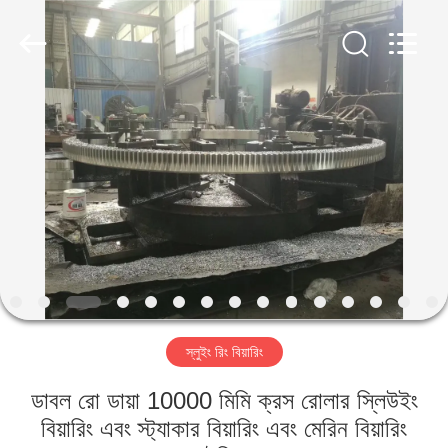
Luoyang
Zhongtai
Industries
CO.,LTD.
All
Rights
Reserved.
বাড়ি
পণ্য
VR
প্রদর্শন
আমাদের
স্লুইং রিং বিয়ারিং
সম্পর্কে
ডাবল রো ডায়া 10000 মিমি ক্রস রোলার স্লিউইং
কারখানা
বিয়ারিং এবং স্ট্যাকার বিয়ারিং এবং মেরিন বিয়ারিং