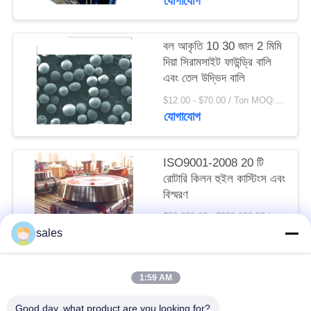
যোগাযোগ
সাইট
ম্যাপ
বল আকৃতি 10 30 জাল 2 মিমি
দিয়া সিরামসাইট ফাউন্ড্রি বালি
PRIVACY
এবং তেল উদ্ভিদ বালি
POLICY
$12.00 - $70.00 / Ton MOQ:1 টন / টন
যোগাযোগ
ISO9001-2008 20 টি
রোটারি কিলন হুইল কাস্টিংস এবং
বিস্মরণ
$50,000.00 - $300,000.00 / Set MOQ:1 সেট / সেট
যোগাযোগ
sales
1:59 AM
সব
Good day, what product are you looking for?