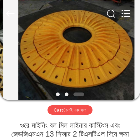
Luoyang
Zhongtai
Industries
CO.,LTD.
All
Rights
Reserved.
বাড়ি
পণ্য
VR
প্রদর্শন
আমাদের
Castালাই এবং ক্ষমা
সম্পর্কে
ওরে মাইনিং বল মিল লাইনার কাস্টিংস এবং
কারখানা
জেডজিএমএন 13 সিআর 2 টিএসটিএল দিয়ে ক্ষমা