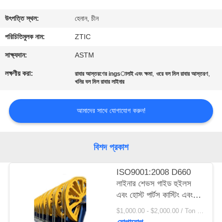
ভ্রমণ
উৎপত্তি স্থল:
হেনান, চীন
মান
পরিচিতিমুলক নাম:
ZTIC
নিয়ন্ত্রণ
সাক্ষ্যদান:
ASTM
লক্ষণীয় করা:
,
,
রাবার আস্তরণের ingsালাই এবং ক্ষমা
ওরে বল মিল রাবার আস্তরণ
খনির বল মিল রাবার লাইনার
যোগাযোগ
করুন
আমাদের সাথে যোগাযোগ করুন!
খবর
বিশদ প্রকাশ
উদ্ধৃতির
ISO9001:2008 D660
জন্য
লাইনার শেভস গাইড হুইলস
এবং হোস্ট পার্টস কাস্টিং এবং
আবেদন
ফোরজিংস
$1,000.00 - $2,000.00 / Ton MOQ:১.০ টন / টন