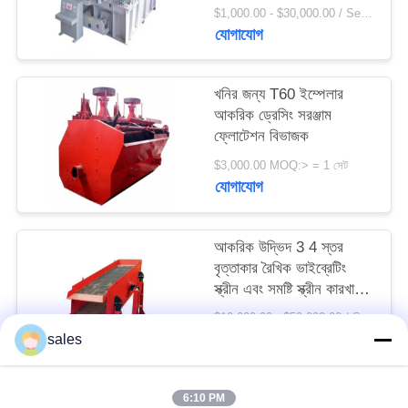
সাইট
$1,000.00 - $30,000.00 / Set MOQ:1 সেট / সেট
যোগাযোগ
ম্যাপ
খনির জন্য T60 ইম্পেলার
PRIVACY
আকরিক ড্রেসিং সরঞ্জাম
POLICY
ফ্লোটেশন বিভাজক
$3,000.00 MOQ:> = 1 সেট
যোগাযোগ
আকরিক উদ্ভিদ 3 4 স্তর
বৃত্তাকার রৈখিক ভাইব্রেটিং
স্ক্রীন এবং সমষ্টি স্ক্রীন কারখানা
মূল্য
$10,000.00 - $50,000.00 / Set MOQ:1 সেট / সেট
যোগাযোগ
sales
6:10 PM