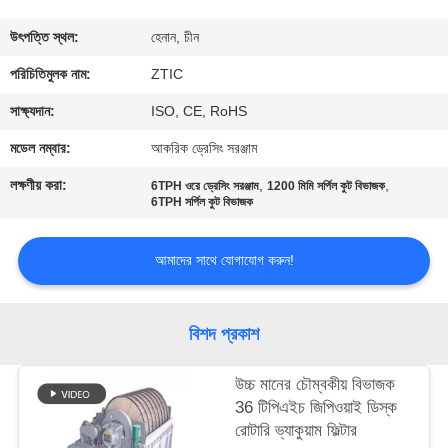
ভ্রমণ
উৎপত্তি স্থল:
হেনান, চীন
মান
পরিচিতিমুলক নাম:
ZTIC
নিয়ন্ত্রণ
সাক্ষ্যদান:
ISO, CE, RoHS
মডেল নম্বার:
আকরিক ড্রেসিং সরঞ্জাম
যোগাযোগ
লক্ষণীয় করা:
,
,
6TPH ওরে ড্রেসিং সরঞ্জাম
1200 মিমি সর্পিল কুট বিভাজক
করুন
6TPH সর্পিল কুট বিভাজক
আমাদের সাথে যোগাযোগ করুন!
খবর
উদ্ধৃতির
বিশদ প্রকাশ
জন্য
উচ্চ মানের চৌম্বকীয় বিভাজক
আবেদন
36 টিপিএইচ জিপিওয়াই ডিস্ক
রোটারি ভ্যাকুয়াম ফিল্টার