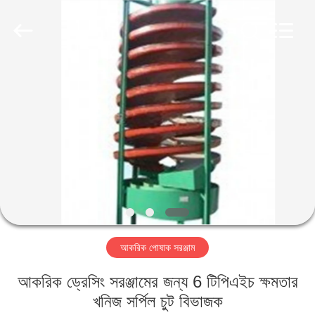
Luoyang
Zhongtai
Industries
CO.,LTD.
All
Rights
Reserved.
বাড়ি
পণ্য
VR
প্রদর্শন
আমাদের
আকরিক পোষাক সরঞ্জাম
সম্পর্কে
আকরিক ড্রেসিং সরঞ্জামের জন্য 6 টিপিএইচ ক্ষমতার
কারখানা
খনিজ সর্পিল চুট বিভাজক