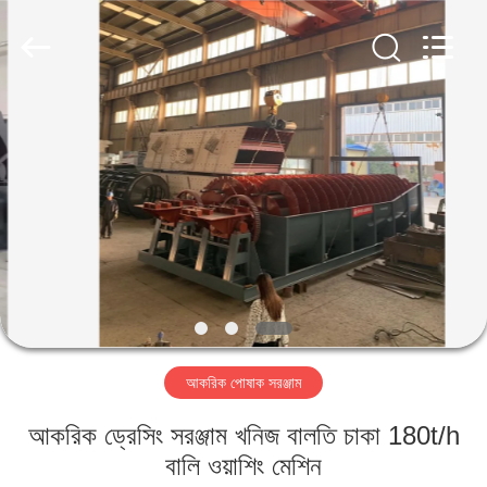
Luoyang
Zhongtai
Industries
CO.,LTD.
All
Rights
Reserved.
বাড়ি
পণ্য
VR
প্রদর্শন
আমাদের
আকরিক পোষাক সরঞ্জাম
সম্পর্কে
আকরিক ড্রেসিং সরঞ্জাম খনিজ বালতি চাকা 180t/h
কারখানা
বালি ওয়াশিং মেশিন