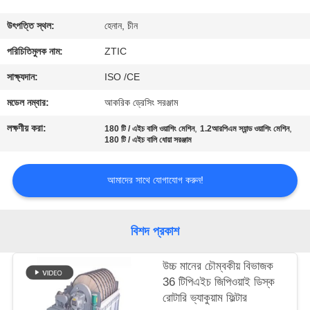
ভ্রমণ
উৎপত্তি স্থল:
হেনান, চীন
মান
পরিচিতিমুলক নাম:
ZTIC
নিয়ন্ত্রণ
সাক্ষ্যদান:
ISO /CE
মডেল নম্বার:
আকরিক ড্রেসিং সরঞ্জাম
যোগাযোগ
লক্ষণীয় করা:
,
,
180 টি / এইচ বালি ওয়াশিং মেশিন
1.2আরপিএম স্যান্ড ওয়াশিং মেশিন
করুন
180 টি / এইচ বালি ধোয়া সরঞ্জাম
আমাদের সাথে যোগাযোগ করুন!
খবর
উদ্ধৃতির
বিশদ প্রকাশ
জন্য
উচ্চ মানের চৌম্বকীয় বিভাজক
আবেদন
36 টিপিএইচ জিপিওয়াই ডিস্ক
রোটারি ভ্যাকুয়াম ফিল্টার