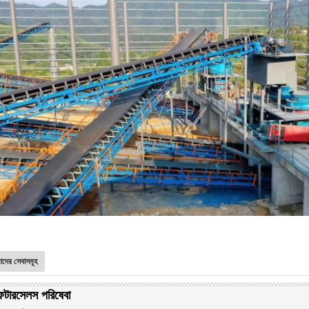
দের সেবাসমূহ
টারসেলস পরিষেবা