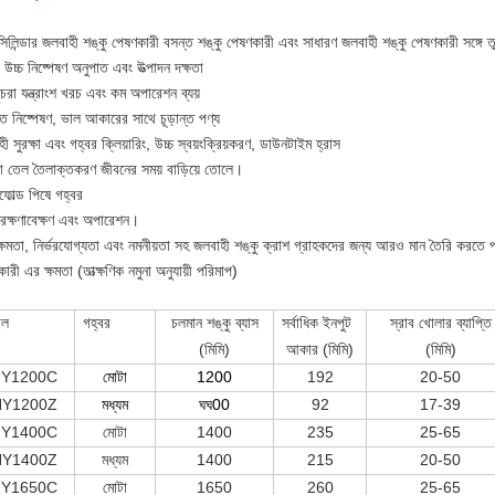
ি সিলিন্ডার জলবাহী শঙ্কু পেষণকারী বসন্ত শঙ্কু পেষণকারী এবং সাধারণ জলবাহী শঙ্কু পেষণকারী সঙ্গে 
উচ্চ নিষ্পেষণ অনুপাত এবং উত্পাদন দক্ষতা
চরা যন্ত্রাংশ খরচ এবং কম অপারেশন ব্যয়
ত নিষ্পেষণ, ভাল আকারের সাথে চূড়ান্ত পণ্য
ী সুরক্ষা এবং গহ্বর ক্লিয়ারিং, উচ্চ স্বয়ংক্রিয়করণ, ডাউনটাইম হ্রাস
া তেল তৈলাক্তকরণ জীবনের সময় বাড়িয়ে তোলে।
িফোল্ড পিষে গহ্বর
রক্ষণাবেক্ষণ এবং অপারেশন।
ক্ষমতা, নির্ভরযোগ্যতা এবং নমনীয়তা সহ জলবাহী শঙ্কু ক্রাশ গ্রাহকদের জন্য আরও মান তৈরি করতে 
ারী এর ক্ষমতা (তাত্ক্ষণিক নমুনা অনুযায়ী পরিমাপ)
েল
গহ্বর
চলমান শঙ্কু ব্যাস
সর্বাধিক ইনপুট
স্রাব খোলার ব্যাপ্তি
(
মিমি
)
আকার (মিমি)
(
মিমি
)
Y1200C
মোটা
1200
192
20-50
HY1200Z
মধ্যম
ঘ
ঘ
00
92
17-39
Y1400C
মোটা
1400
235
25-65
HY1400Z
মধ্যম
1400
215
20-50
Y1650C
মোটা
1650
260
25-65