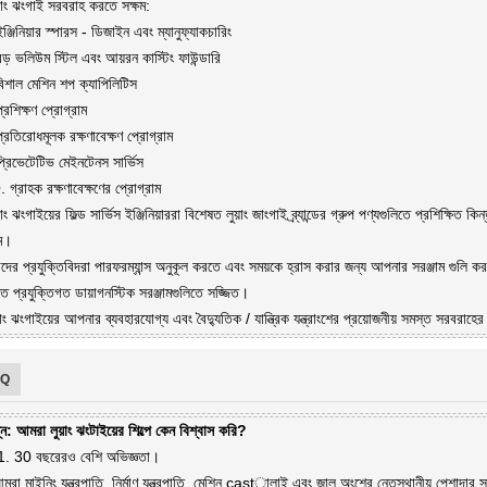
়াং ঝংগাই সরবরাহ করতে সক্ষম:
ঞ্জিনিয়ার স্পারস - ডিজাইন এবং ম্যানুফ্যাকচারিং
ড় ভলিউম স্টিল এবং আয়রন কাস্টিং ফাউন্ডারি
বিশাল মেশিন শপ ক্যাপিলিটিস
্রশিক্ষণ প্রোগ্রাম
্রতিরোধমূলক রক্ষণাবেক্ষণ প্রোগ্রাম
্রিভেটেটিভ মেইনটেনস সার্ভিস
গ্রাহক রক্ষণাবেক্ষণের প্রোগ্রাম
়াং ঝংগাইয়ের ফিল্ড সার্ভিস ইঞ্জিনিয়াররা বিশেষত লুয়াং জাংগাই ব্র্যান্ডের গ্রুপ পণ্যগুলিতে প্রশিক্ষিত কিন্
ষম।
ের প্রযুক্তিবিদরা পারফরম্যান্স অনুকূল করতে এবং সময়কে হ্রাস করার জন্য আপনার সরঞ্জাম গুলি ক
ত প্রযুক্তিগত ডায়াগনস্টিক সরঞ্জামগুলিতে সজ্জিত।
্যাং ঝংগাইয়ের আপনার ব্যবহারযোগ্য এবং বৈদ্যুতিক / যান্ত্রিক যন্ত্রাংশের প্রয়োজনীয় সমস্ত সরবরাহের
AQ
্ন: আমরা লুয়াং ঝংটাইয়ের শিল্পে কেন বিশ্বাস করি?
1. 30 বছরেরও বেশি অভিজ্ঞতা।
রা মাইনিং যন্ত্রপাতি, নির্মাণ যন্ত্রপাতি, মেশিন castালাই এবং জাল অংশের নেতৃস্থানীয় পেশাদার 