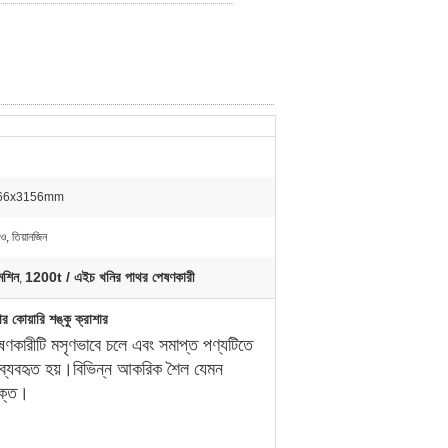
66x3156mm
ও, তিয়ানজিন
েশিন
1200t / এইচ খনির পাথর পেষণকারী
,
র কোয়ারি শঙ্কু ক্রাশার
ষণকারীটি মসৃণভাবে চলে এবং সমাপ্ত পণ্যটিতে
বে ব্যবহৃত হয়।বিভিন্ন আকরিক শৈল যেমন
যুক্ত।