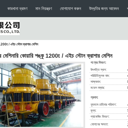
কারখানা ভ্রমণ
মান নিয়ন্ত্রণ
যোগাযোগ করুন
উদ্ধৃতির জন্য আবেদন
 1200t / এইচ স্টোন ক্রাশার মেশিন
র মেশিনারি কোয়ারি শঙ্কু 1200t / এইচ স্টোন ক্রাশার মেশিন
পণ্যের বিবরণ:
উৎপত্তি স্থল:
পরিচিতিমুলক নাম:
সাক্ষ্যদান:
মডেল নম্বার:
প্রদান:
ন্যূনতম চাহিদার পরিমাণ:
মূল্য:
প্যাকেজিং বিবরণ:
যোগানের ক্ষমতা: