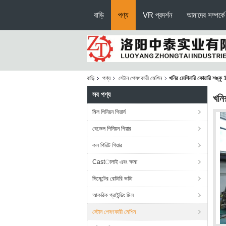
বাড়ি
পণ্য
VR প্রদর্শন
আমাদের সম্পর্কে
বাড়ি
পণ্য
স্টোন পেষণকারী মেশিন
খনির মেশিনারি কোয়ারি শঙ্কু
সব পণ্য
খনি
মিল পিনিয়ন গিয়ার্স
বেভেল পিনিয়ন গিয়ার
কল গিরিট গিয়ার
Castালাই এবং ক্ষমা
সিমেন্টের রোটারি ভাটা
আকরিক গ্রাইন্ডিং মিল
স্টোন পেষণকারী মেশিন