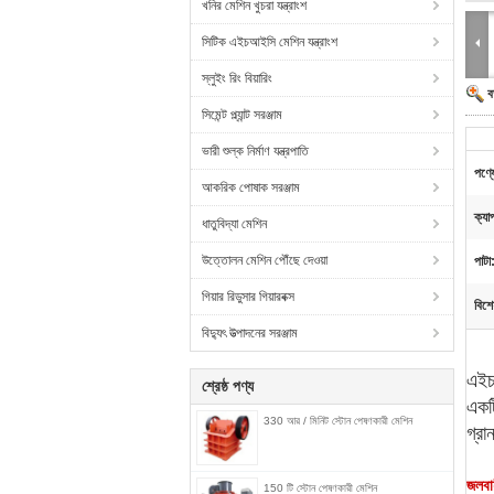
খনির মেশিন খুচরা যন্ত্রাংশ
সিটিক এইচআইসি মেশিন যন্ত্রাংশ
স্লুইং রিং বিয়ারিং
ব
সিমেন্ট প্ল্যান্ট সরঞ্জাম
ভারী শুল্ক নির্মাণ যন্ত্রপাতি
পণ্য
আকরিক পোষাক সরঞ্জাম
ক্যা
ধাতুবিদ্যা মেশিন
উত্তোলন মেশিন পৌঁছে দেওয়া
পাটা
গিয়ার রিডুসার গিয়ারবক্স
বিশে
বিদ্যুৎ উত্পাদনের সরঞ্জাম
এইচ
শ্রেষ্ঠ পণ্য
একটি
330 আর / মিনিট স্টোন পেষণকারী মেশিন
গ্রা
জলবা
150 টি স্টোন পেষণকারী মেশিন