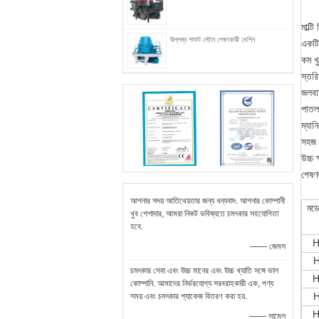
মাল্ট
উল্লম্ব শাফট স্টোন পেষণকারী মেশিন
একটি 
কম খু
স্তরি
জলবাহ
পাতল
ম্যান
সহজ 
উচ্চ 
পেষণক
আপনার সদয় আতিথেয়তার জন্য ধন্যবাদ. আপনার কোম্পানী
মড
খুব পেশাদার, আমরা নিকট ভবিষ্যতে চমৎকার সহযোগিতা
হবে.
H
—— জেমস
চমৎকার সেবা এবং উচ্চ মানের এবং উচ্চ খ্যাতি সঙ্গে ভাল
H
কোম্পানি. আমাদের নির্ভরযোগ্য সরবরাহকারী এক, পণ্য
সময় এবং চমৎকার প্যাকেজ বিতরণ করা হয়.
H
—— সামেল