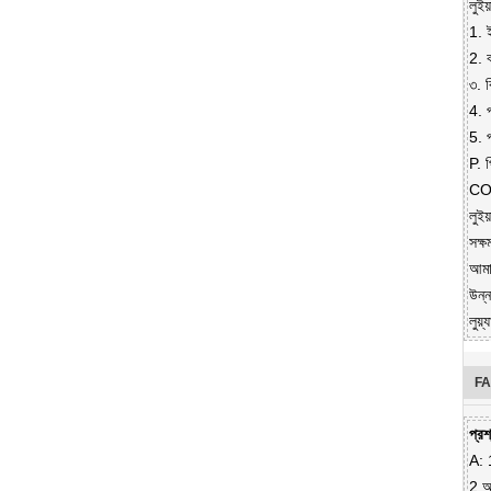
লুইয
1. ই
2. ব
৩. 
4. প
5. প
P. প
CO. 
লুইয
সক্
আমাদ
উন্ন
লুয়
F
প্রশ
A: 
2.আম