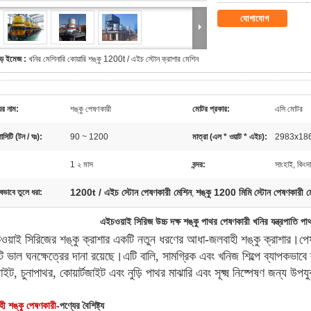
যোগাযোগ
ড় ইমেজ :
খনির মেশিনারি কোয়ারি শঙ্কু 1200t / এইচ স্টোন ক্রাশার মেশিন
ের নাম:
শঙ্কু পেষণকারী
মোটর প্রকার:
এসি মোটর
পাসিটি (টন / ঘঃ):
90 ~ 1200
মাত্রা (এল * ওয়াট * এইচ):
2983x18
:
1 ২ মাস
বন্দর:
সাংহাই, কিংদা
1200t / এইচ স্টোন পেষণকারী মেশিন
শঙ্কু 1200 মিমি স্টোন পেষণকারী ম
ষভাবে তুলে ধরা:
,
এইচওয়াই সিরিজ উচ্চ দক্ষ শঙ্কু পাথর পেষণকারী খনির যন্ত্রপাতি পাথ
ওয়াই সিরিজের শঙ্কু ক্রাশার একটি নতুন ধরণের আধা-জলবাহী শঙ্কু ক্রাশার।পে
 ভাল ঘনক্ষেত্রের দানা রয়েছে।এটি বালি, সামগ্রিক এবং খনিজ শিল্পে ব্যাপকভা
নাইট, চুনাপাথর, কোয়ার্টজাইট এবং নুড়ি পাথর মাঝারি এবং সূক্ষ্ম নিষ্পেষণ জন্য উপ
হী শঙ্কু পেষণকারী-
পণ্যের বৈশিষ্ট্য