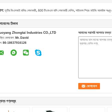
,
,
যাগ:
তৃতীয় ভিএসআই বালির পেষণকারী
600 টিএফএফ বালি পেষণকারী মেশিন
সাইমনস স্প্রিং মাইনিং আকরিক শঙ্কু
গাযোগের ঠিকানা
uoyang Zhongtai Industries CO.,LTD
আমাদের সরাসরি আপনার তদন্ত 
যক্তি যোগাযোগ:
Mr. David
েল:
86-18637916126
যান্য পণ্যসমূহ