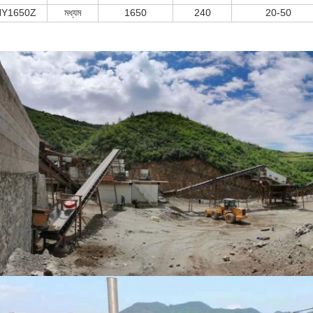
HY1650Z
মধ্যম
1650
240
20-50