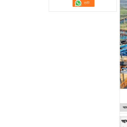
আমা
আফ