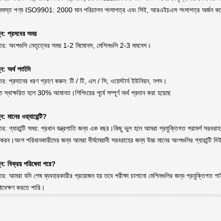
সমস্ত পণ্য ISO9901: 2000 মান পরিচালন শংসাপত্র এবং সিই, আরএইচএস শংসাপত্র অর্জন ক
্ন: প্রসবের সময়
তর: অংশগুলি নেতৃত্বের সময় 1-2 মিমোনস, মেশিনগুলি 2-3 মমনেস।
্ন: অর্থ শর্তাদি
র: প্রদানের ধরণ গ্রহণ করুন: টি / টি, এল / সি, ওয়েস্টার্ন ইউনিয়ন, নগদ।
তি স্বাক্ষরিত হলে 30% আমানত।শিপিংয়ের পূর্বে সম্পূর্ণ অর্থ প্রদান করা হয়েছে
্ন: মানের ওয়্যারেন্টি?
র: গ্যারান্টি সময়: প্রধান যন্ত্রপাতি জন্য এক বছর।কিছু ভুল হলে আমরা প্রযুক্তিগত পরামর্শ সরবরাহ 
করব।অংশ পরিধানকারীদের জন্য আমরা দীর্ঘমেয়াদী সরবরাহের জন্য উচ্চ মানের অংশগুলির গ্যারান্টি দ
্ন: বিক্রয় পরিষেবা পরে?
র: আমরা যদি শেষ ব্যবহারকারীর প্রয়োজন হয় তবে পরীক্ষা চালানো মেশিনগুলির জন্য প্রযুক্তিগত গা
ণাবেক্ষণ করতে পারি।