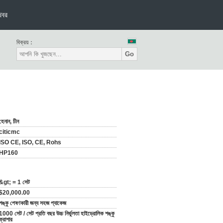
খবর
বিক্রয়：
Go
হেনান, চীন
citicmc
ISO CE, ISO, CE, Rohs
HP160
&gt; = 1 সেট
$20,000.00
শঙ্কু পেষণকারী জন্য সহজ প্যাকেজ
1000 সেট / সেট প্রতি বছর উচ্চ নির্ভুলতা হাইড্রোলিক শঙ্কু
ক্রাশার