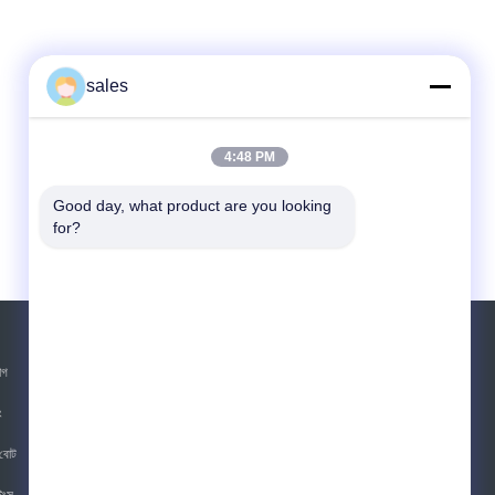
sales
4:48 PM
Good day, what product are you looking 
for?
উদ্ধৃতির জন্য আবেদন
াগ
পাঠান
ং
sgs
বোট
িংস