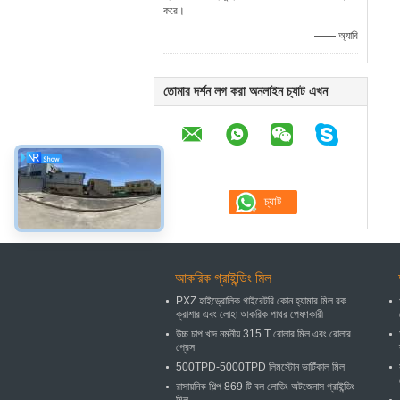
করে।
—— অ্যাবি
তোমার দর্শন লগ করা অনলাইন চ্যাট এখন
আকরিক গ্রাইন্ডিং মিল
PXZ হাইড্রোলিক গাইরেটরি কোন হ্যামার মিল রক
ক্রাশার এবং লোহা আকরিক পাথর পেষণকারী
উচ্চ চাপ খাদ নমনীয় 315 T রোলার মিল এবং রোলার
প্রেস
500TPD-5000TPD লিমস্টোন ভার্টিকাল মিল
রাসায়নিক শিল্প 869 টি বল লোডিং অটজেনাস গ্রাইন্ডিং
মিল