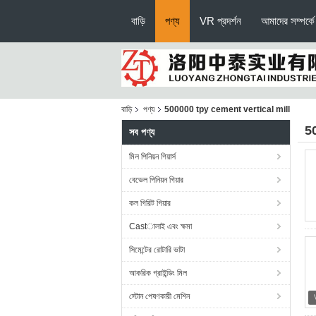
বাড়ি
পণ্য
VR প্রদর্শন
আমাদের সম্পর্কে
বাড়ি
পণ্য
500000 tpy cement vertical mill
5
সব পণ্য
মিল পিনিয়ন গিয়ার্স
বেভেল পিনিয়ন গিয়ার
কল গিরিট গিয়ার
Castালাই এবং ক্ষমা
সিমেন্টের রোটারি ভাটা
আকরিক গ্রাইন্ডিং মিল
স্টোন পেষণকারী মেশিন