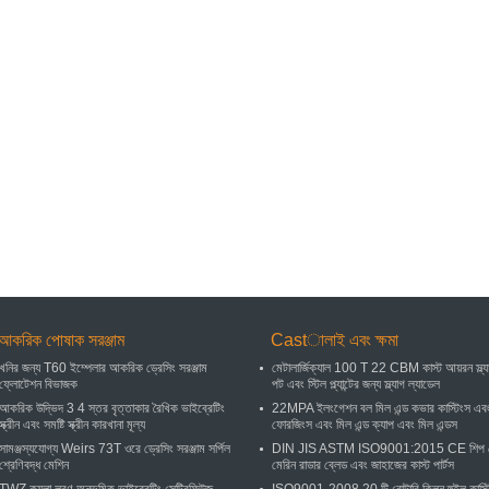
আকরিক পোষাক সরঞ্জাম
Castালাই এবং ক্ষমা
খনির জন্য T60 ইম্পেলার আকরিক ড্রেসিং সরঞ্জাম
মেটালার্জিক্যাল 100 T 22 CBM কাস্ট আয়রন স্ল্য
ফ্লোটেশন বিভাজক
পট এবং স্টিল প্ল্যান্টের জন্য স্ল্যাগ ল্যাডেল
আকরিক উদ্ভিদ 3 4 স্তর বৃত্তাকার রৈখিক ভাইব্রেটিং
22MPA ইলংগেশন বল মিল এন্ড কভার কাস্টিংস এব
স্ক্রীন এবং সমষ্টি স্ক্রীন কারখানা মূল্য
ফোরজিংস এবং মিল এন্ড ক্যাপ এবং মিল এন্ডস
সামঞ্জস্যযোগ্য Weirs 73T ওরে ড্রেসিং সরঞ্জাম সর্পিল
DIN JIS ASTM ISO9001:2015 CE শিপ 
শ্রেণিবদ্ধ মেশিন
মেরিন রাডার ব্লেড এবং জাহাজের কাস্ট পার্টস
TWZ কয়লা লবণ অনুভূমিক ভাইব্রেটিং সেন্ট্রিফিউজ
ISO9001-2008 20 টি রোটারি কিলন হুইল কাস্ট