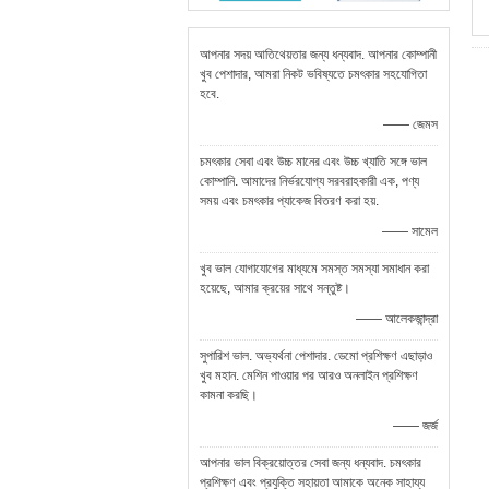
আপনার সদয় আতিথেয়তার জন্য ধন্যবাদ. আপনার কোম্পানী
খুব পেশাদার, আমরা নিকট ভবিষ্যতে চমৎকার সহযোগিতা
হবে.
—— জেমস
চমৎকার সেবা এবং উচ্চ মানের এবং উচ্চ খ্যাতি সঙ্গে ভাল
কোম্পানি. আমাদের নির্ভরযোগ্য সরবরাহকারী এক, পণ্য
সময় এবং চমৎকার প্যাকেজ বিতরণ করা হয়.
—— সামেল
খুব ভাল যোগাযোগের মাধ্যমে সমস্ত সমস্যা সমাধান করা
হয়েছে, আমার ক্রয়ের সাথে সন্তুষ্ট।
—— আলেকজান্দ্রা
সুপারিশ ভাল. অভ্যর্থনা পেশাদার. ডেমো প্রশিক্ষণ এছাড়াও
খুব মহান. মেশিন পাওয়ার পর আরও অনলাইন প্রশিক্ষণ
কামনা করছি।
—— জর্জ
আপনার ভাল বিক্রয়োত্তর সেবা জন্য ধন্যবাদ. চমৎকার
প্রশিক্ষণ এবং প্রযুক্তি সহায়তা আমাকে অনেক সাহায্য