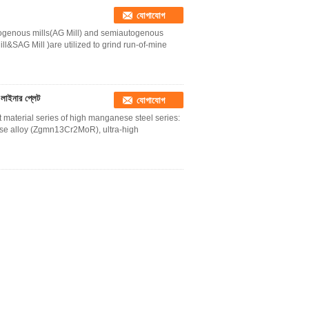
যোগাযোগ
ogenous mills(AG Mill) and semiautogenous
l&SAG Mill )are utilized to grind run-of-mine
 লাইনার প্লেট
যোগাযোগ
t material series of high manganese steel series:
e alloy (Zgmn13Cr2MoR), ultra-high