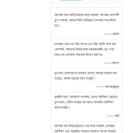
আপনার সদয় আতিথেয়তার জন্য ধন্যবাদ. আপনার কোম্পানী
খুব পেশাদার, আমরা নিকট ভবিষ্যতে চমৎকার সহযোগিতা
হবে.
—— জেমস
চমৎকার সেবা এবং উচ্চ মানের এবং উচ্চ খ্যাতি সঙ্গে ভাল
কোম্পানি. আমাদের নির্ভরযোগ্য সরবরাহকারী এক, পণ্য
সময় এবং চমৎকার প্যাকেজ বিতরণ করা হয়.
—— সামেল
খুব ভাল যোগাযোগের মাধ্যমে সমস্ত সমস্যা সমাধান করা
হয়েছে, আমার ক্রয়ের সাথে সন্তুষ্ট।
—— আলেকজান্দ্রা
সুপারিশ ভাল. অভ্যর্থনা পেশাদার. ডেমো প্রশিক্ষণ এছাড়াও
খুব মহান. মেশিন পাওয়ার পর আরও অনলাইন প্রশিক্ষণ
কামনা করছি।
—— জর্জ
আপনার ভাল বিক্রয়োত্তর সেবা জন্য ধন্যবাদ. চমৎকার
প্রশিক্ষণ এবং প্রযুক্তি সহায়তা আমাকে অনেক সাহায্য