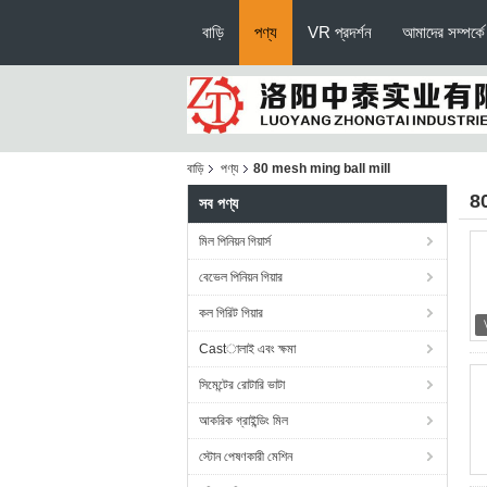
বাড়ি
পণ্য
VR প্রদর্শন
আমাদের সম্পর্কে
বাড়ি
পণ্য
80 mesh ming ball mill
8
সব পণ্য
মিল পিনিয়ন গিয়ার্স
বেভেল পিনিয়ন গিয়ার
কল গিরিট গিয়ার
Castালাই এবং ক্ষমা
সিমেন্টের রোটারি ভাটা
আকরিক গ্রাইন্ডিং মিল
স্টোন পেষণকারী মেশিন