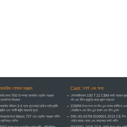
আকরিক পোষাক সরঞ্জাম
Castালাই এবং ক্ষমা
খনির জন্য T60 ইম্পেলার আকরিক ড্রেসিং সরঞ্জাম
মেটালার্জিক্যাল 100 T 22 CBM কাস্ট আয়রন স্ল্য
ফ্লোটেশন বিভাজক
পট এবং স্টিল প্ল্যান্টের জন্য স্ল্যাগ ল্যাডেল
আকরিক উদ্ভিদ 3 4 স্তর বৃত্তাকার রৈখিক ভাইব্রেটিং
22MPA ইলংগেশন বল মিল এন্ড কভার কাস্টিংস এব
স্ক্রীন এবং সমষ্টি স্ক্রীন কারখানা মূল্য
ফোরজিংস এবং মিল এন্ড ক্যাপ এবং মিল এন্ডস
সামঞ্জস্যযোগ্য Weirs 73T ওরে ড্রেসিং সরঞ্জাম সর্পিল
DIN JIS ASTM ISO9001:2015 CE শিপ 
শ্রেণিবদ্ধ মেশিন
মেরিন রাডার ব্লেড এবং জাহাজের কাস্ট পার্টস
TWZ কয়লা লবণ অনুভূমিক ভাইব্রেটিং সেন্ট্রিফিউজ
ISO9001-2008 20 টি রোটারি কিলন হুইল কাস্ট