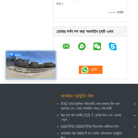
করে।
—— অ্যাবি
তোমার দর্শন লগ করা অনলাইন চ্যাট এখন
আকরিক গ্রাইন্ডিং মিল
PXZ হাইড্রোলিক গাইরেটরি কোন হ্যামার মিল রক
ক্রাশার এবং লোহা আকরিক পাথর পেষণকারী
উচ্চ চাপ খাদ নমনীয় 315 T রোলার মিল এবং রোলার
প্রেস
500TPD-5000TPD লিমস্টোন ভার্টিকাল মিল
রাসায়নিক শিল্প 869 টি বল লোডিং অটজেনাস গ্রাইন্ডিং
মিল