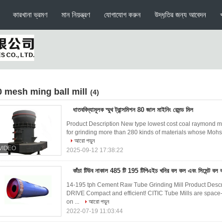
কারখানা ভ্রমণ
মান নিয়ন্ত্রণ
যোগাযোগ করুন
উদ্ধৃতির জন্য আবেদন
0 mesh ming ball mill
(4)
ধাতববিদ্যামূলক স্মুথ ট্রান্সমিশন 80 জাল মাইনিং রেমন্ড মিল
Product Description New type lowest cost coal raymond mil
for grinding more than 280 kinds of materials whose Mohs h
আরো পড়ুন
2025-09-12 17:38:22
কাঁচা টিউব নাকাল 485 টি 195 টিপিএইচ খনির বল কল এবং সিমেন্ট বল
14-195 tph Cement Raw Tube Grinding Mill Product Descr
DRIVE Compact and efficient! CITIC Tube Mills are space
on ...
আরো পড়ুন
2022-07-19 11:03:44