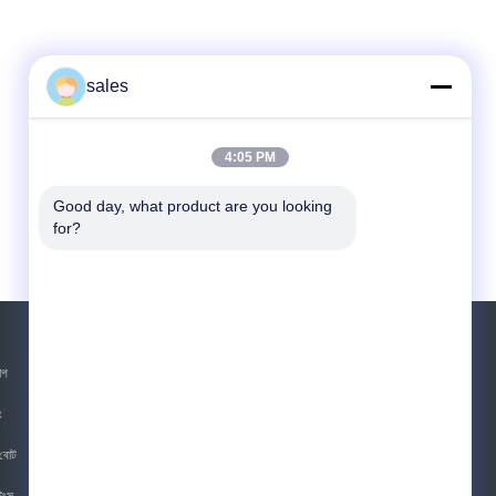
sales
4:05 PM
Good day, what product are you looking 
for?
উদ্ধৃতির জন্য আবেদন
াগ
পাঠান
ং
sgs
বোট
িংস