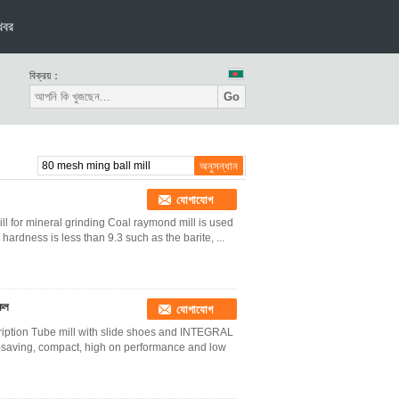
খবর
বিক্রয়：
Go
যোগাযোগ
l for mineral grinding Coal raymond mill is used
ardness is less than 9.3 such as the barite, ...
 কল
যোগাযোগ
iption Tube mill with slide shoes and INTEGRAL
-saving, compact, high on performance and low