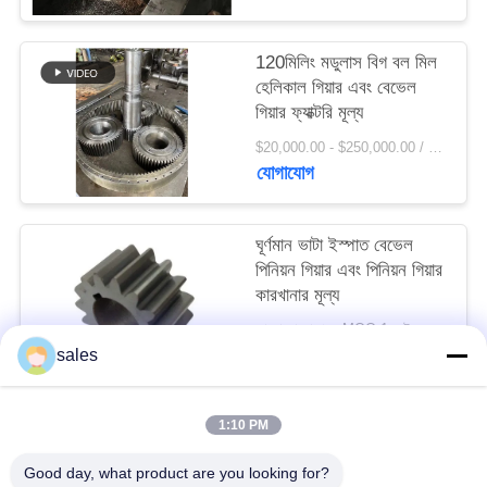
সাইট
ম্যাপ
120মিলিং মডুলাস বিগ বল মিল
হেলিকাল গিয়ার এবং বেভেল
গিয়ার ফ্যাক্টরি মূল্য
PRIVACY
$20,000.00 - $250,000.00 / Set MOQ:1 সেট / সেট
POLICY
যোগাযোগ
ঘূর্ণমান ভাটা ইস্পাত বেভেল
পিনিয়ন গিয়ার এবং পিনিয়ন গিয়ার
কারখানার মূল্য
আলোচনা সাপেক্ষে MOQ:1 সেট
যোগাযোগ
sales
1:10 PM
সব
Good day, what product are you looking for?