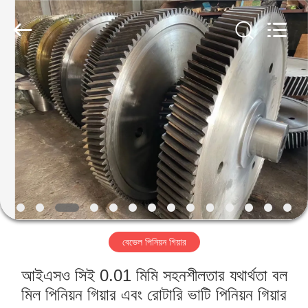
Luoyang
Zhongtai
Industries
CO.,LTD.
All
Rights
Reserved.
বাড়ি
পণ্য
VR
প্রদর্শন
আমাদের
বেভেল পিনিয়ন গিয়ার
সম্পর্কে
আইএসও সিই 0.01 মিমি সহনশীলতার যথার্থতা বল
কারখানা
মিল পিনিয়ন গিয়ার এবং রোটারি ভাটি পিনিয়ন গিয়ার