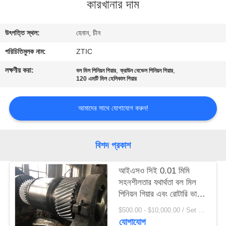
কারখানার দাম
ভ্রমণ
উৎপত্তি স্থল:
হেনান, চীন
মান
পরিচিতিমুলক নাম:
ZTIC
নিয়ন্ত্রণ
লক্ষণীয় করা:
,
,
বল মিল পিনিয়ন গিয়ার
ক্রাউন বেভেল পিনিয়ন গিয়ার
120 এমটি মিল হেলিকাল গিয়ার
যোগাযোগ
করুন
আমাদের সাথে যোগাযোগ করুন!
খবর
বিশদ প্রকাশ
উদ্ধৃতির
আইএসও সিই 0.01 মিমি
সহনশীলতার যথার্থতা বল মিল
জন্য
পিনিয়ন গিয়ার এবং রোটারি ভাটি
আবেদন
পিনিয়ন গিয়ার কারখানার দাম
$500.00 - $10,000.00 / Set MOQ:1 সেট / সেট
যোগাযোগ