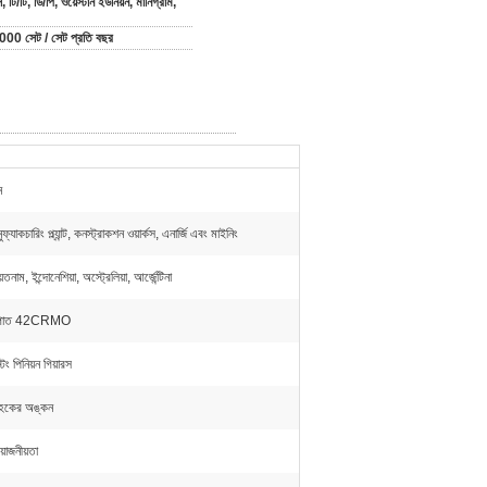
 টি/টি, ডি/পি, ওয়েস্টার্ন ইউনিয়ন, মানিগ্রাম,
00 সেট / সেট প্রতি বছর
ন
নুফ্যাকচারিং প্ল্যান্ট, কনস্ট্রাকশন ওয়ার্কস, এনার্জি এবং মাইনিং
েতনাম, ইন্দোনেশিয়া, অস্ট্রেলিয়া, আর্জেন্টিনা
্পাত 42CRMO
টিং পিনিয়ন গিয়ারস
াহকের অঙ্কন
য়োজনীয়তা