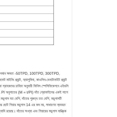
 পায় যার চলমান ক্ষমতা -50TPD, 100TPD, 300TPD, 
ইনিং প্ল্যান্ট, অ্যালুমিনা, কাওলিন-বেনটোনাইট প্ল্যান্ট 
া গ্রাহকদের চাহিদা অনুযায়ী ফিনিস স্পেসিফিকেশনে এইগুলি 
এবং PI অনুপাতের (M = t/PI) দাঁত প্রোফাইলের একই পাশে 
মডুলাস যত বেশি, দাঁতের পুরুত্ব তত বেশি, মডুলাসটি 
ের ছোট গিয়ার মডুলাস 14 এর কম নয়, সাধারণত ব্যবহৃত 
েছে। দাঁতের সংখ্যা এবং গিয়ারের মডুলাস যান্ত্রিক 