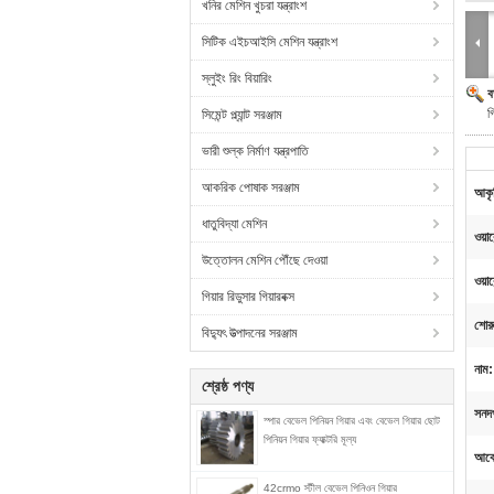
খনির মেশিন খুচরা যন্ত্রাংশ
সিটিক এইচআইসি মেশিন যন্ত্রাংশ
স্লুইং রিং বিয়ারিং
ব
গ
সিমেন্ট প্ল্যান্ট সরঞ্জাম
ভারী শুল্ক নির্মাণ যন্ত্রপাতি
আকরিক পোষাক সরঞ্জাম
আকৃ
ধাতুবিদ্যা মেশিন
ওয়ারে
উত্তোলন মেশিন পৌঁছে দেওয়া
ওয়া
গিয়ার রিডুসার গিয়ারবক্স
শোর
বিদ্যুৎ উত্পাদনের সরঞ্জাম
নাম:
শ্রেষ্ঠ পণ্য
সনদ
স্পার বেভেল পিনিয়ন গিয়ার এবং বেভেল গিয়ার ছোট
পিনিয়ন গিয়ার ফ্যাক্টরি মূল্য
আবে
42crmo স্টীল বেভেল পিনিওন গিয়ার