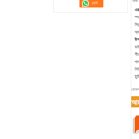
এবং 
এর
স্
সিম
অ্
উপ
ভাট
শী
পা
পি
ইন্
বেভেল 
আমা