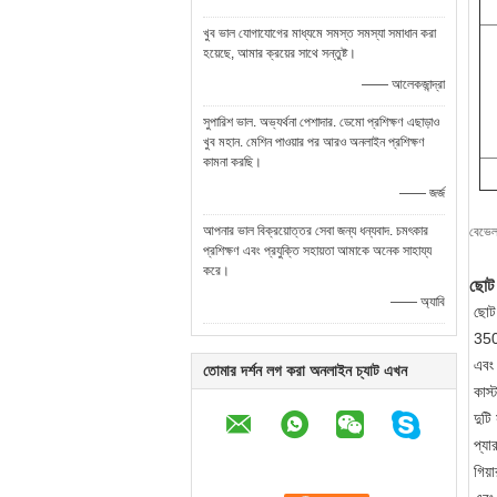
খুব ভাল যোগাযোগের মাধ্যমে সমস্ত সমস্যা সমাধান করা
হয়েছে, আমার ক্রয়ের সাথে সন্তুষ্ট।
—— আলেকজান্দ্রা
সুপারিশ ভাল. অভ্যর্থনা পেশাদার. ডেমো প্রশিক্ষণ এছাড়াও
খুব মহান. মেশিন পাওয়ার পর আরও অনলাইন প্রশিক্ষণ
কামনা করছি।
—— জর্জ
আপনার ভাল বিক্রয়োত্তর সেবা জন্য ধন্যবাদ. চমৎকার
বেভেল 
প্রশিক্ষণ এবং প্রযুক্তি সহায়তা আমাকে অনেক সাহায্য
করে।
ছোট 
—— অ্যাবি
ছোট 
350T
এবং 
তোমার দর্শন লগ করা অনলাইন চ্যাট এখন
কাস্
দুটি
প্যা
গিয়