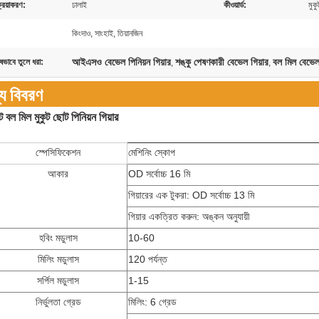
্রিয়াকরণ:
ঢালাই
কীওয়ার্ড:
মুকু
:
কিংদাও, সাংহাই, তিয়ানজিন
আইএসও বেভেল পিনিয়ন গিয়ার
শঙ্কু পেষণকারী বেভেল গিয়ার
বল মিল বেভেল 
ষভাবে তুলে ধরা:
,
,
্য বিবরণ
্ট বল মিল মুকুট ছোট পিনিয়ন গিয়ার
স্পেসিফিকেশন
মেশিনিং স্কোপ
আকার
OD সর্বোচ্চ 16 মি
গিয়ারের এক টুকরা: OD সর্বোচ্চ 13 মি
গিয়ার একত্রিত করুন: অঙ্কন অনুযায়ী
হবিং মডুলাস
10-60
মিলিং মডুলাস
120 পর্যন্ত
সর্পিল মডুলাস
1-15
নির্ভুলতা গ্রেড
মিলিং: 6 গ্রেড