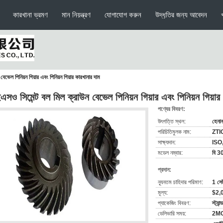
কারখানা ভ্রমণ
মান নিয়ন্ত্রণ
যোগাযোগ করুন
উদ্ধৃতির জন্য আবেদন
ভেল পিনিয়ন গিয়ার এবং পিনিয়ন গিয়ার কারখানার দাম
সও সিমেন্ট বল মিল ক্রাউন বেভেল পিনিয়ন গিয়ার এবং পিনিয়ন গিয়ার
পণ্যের বিবরণ:
উৎপত্তি স্থল:
হেনান
পরিচিতিমুলক নাম:
ZTI
সাক্ষ্যদান:
ISO
মডেল নম্বার:
বি 3
প্রদান:
ন্যূনতম চাহিদার পরিমাণ:
1 সে
মূল্য:
$2,
প্যাকেজিং বিবরণ:
স্ট্যা
ডেলিভারি সময়:
2M