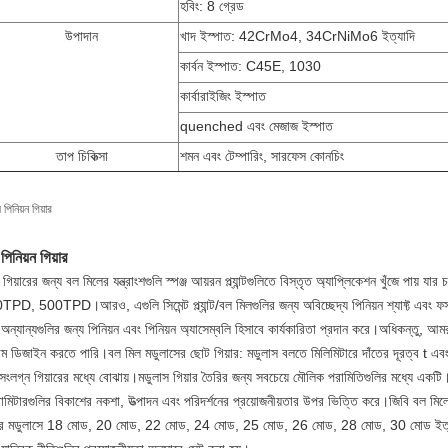
হবিং: 8 গ্রেড
উপাদান
খাদ ইস্পাত: 42CrMo4, 34CrNiMo6 ইত্যাদি
কার্বন ইস্পাত: C45E, 1030
কার্বারাইজিং ইস্পাত
quenched এবং মেজাজ ইস্পাত
তাপ চিকিত্সা
শমন এবং টেম্পারিং, সারফেস কোনচিং
পিনিয়ন গিয়ার
পিনিয়ন গিয়ার
গিয়ারের জন্য বল মিলের যন্ত্রাংশগুলি স্পঞ্জ আয়রন প্ল্যান্টগুলিতে বিস্তৃত অ্যাপ্লিকেশন খুঁজে
PD, 500TPD।আরও, এগুলি সিমেন্ট প্ল্যান্ট/বল মিলগুলির জন্য অবিচ্ছেদ্য পিনিয়ন শ্যাফ্ট এবং ফসফেট মা
অন্যান্যগুলির জন্য পিনিয়ন এবং পিনিয়ন অ্যাসেম্বলি হিসাবে কার্যকারিতা প্রদান করে।অধিকন্তু, আমর
টম ডিজাইন করতে পারি।বল মিল মডুলাসের ছোট গিয়ার: মডুলাস বলতে মিলিমিটারে দাঁতের দূরত্ব t 
 সংলগ্ন গিয়ারের মধ্যে বোঝায়।মডুলাস গিয়ার তৈরির জন্য সবচেয়ে মৌলিক পরামিতিগুলির মধ্যে একটি।
রামিটারগুলির বিকাশের নকশা, উত্পাদন এবং পরিদর্শনের প্রয়োজনীয়তার উপর ভিত্তি করে।জিবি বল মিল
ার মডুলাসে 18 মোড, 20 মোড, 22 মোড, 24 মোড, 25 মোড, 26 মোড, 28 মোড, 30 মোড ইত্যাদি রয়