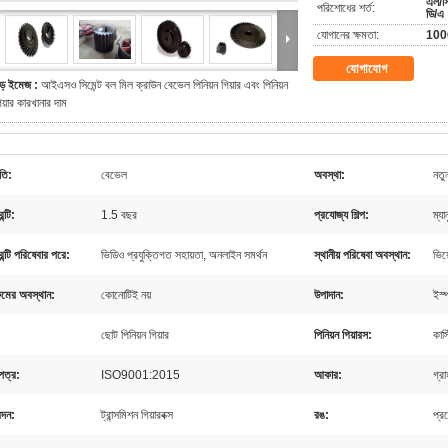
এল/সি,
পরিশোধের শর্ত:
ডি/এ
যোগানের ক্ষমতা:
1000
যোগাযোগ
ড় ইমেজ :
আইএসও সিমেন্ট বল মিল ক্রাউন বেভেল পিনিয়ন গিয়ার এবং পিনিয়ন
িয়ার কারখানার দাম
তি:
বেভেল
অবস্থা:
নতু
ন্টি:
1.5 বছর
প্রযোজ্য শিল্প:
ম্যা
রেন্টি পরিষেবার পরে:
ভিডিও প্রযুক্তিগত সহায়তা, অনলাইন সমর্থন
স্থানীয় পরিষেবা অবস্থান:
ভিয়
ুমের অবস্থান:
কোনোটিই নয়
উপাদান:
ইস
ছোট পিনিয়ন গিয়ার
পিনিয়ন গিয়ারস:
কাস্
পত্র:
ISO9001:2015
আকার:
গ্র
দন:
ট্রান্সমিশন গিয়ারবক্স
রঙ:
প্র