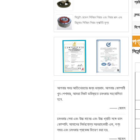
প্রক
বন্দর
সিমেন্ট বেভেল পিনিয়ন গিয়ার এবং গিয়ার বক্স এবং
রিডুসার পিনিয়ন গিয়ার ফ্যাক্টরি মূল্য
বিশে
পণ
সিমেন
আপনার সদয় আতিথেয়তার জন্য ধন্যবাদ. আপনার কোম্পানী
খুব পেশাদার, আমরা নিকট ভবিষ্যতে চমৎকার সহযোগিতা
হবে.
—— জেমস
চমৎকার সেবা এবং উচ্চ মানের এবং উচ্চ খ্যাতি সঙ্গে ভাল
কোম্পানি. আমাদের নির্ভরযোগ্য সরবরাহকারী এক, পণ্য
সময় এবং চমৎকার প্যাকেজ বিতরণ করা হয়.
—— সামেল