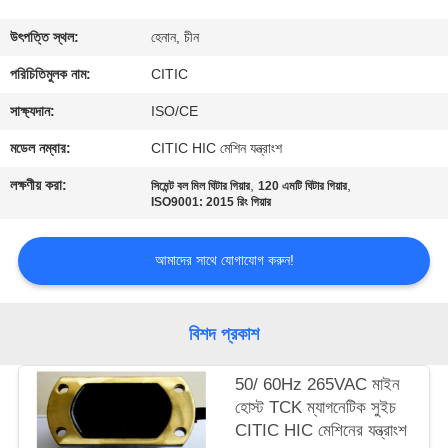
ভ্রমণ
উৎপত্তি স্থল:
হেনান, চীন
মান
পরিচিতিমুলক নাম:
CITIC
নিয়ন্ত্রণ
সাক্ষ্যদান:
ISO/CE
মডেল নম্বার:
CITIC HIC মেশিন যন্ত্রাংশ
যোগাযোগ
লক্ষণীয় করা:
,
,
সিমেন্ট বল মিল ঘিটার গিয়ার
120 এমটি ঘিটার গিয়ার
করুন
ISO9001: 2015 রিং গিয়ার
আমাদের সাথে যোগাযোগ করুন!
খবর
উদ্ধৃতির
বিশদ প্রকাশ
জন্য
50/ 60Hz 265VAC মাইন
আবেদন
হোস্ট TCK ম্যাগনেটিক সুইচ
CITIC HIC মেশিনের যন্ত্রাংশ