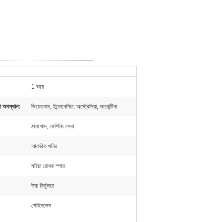
1 বছর
বা অবস্থান:
ভিয়েতনাম, ইন্দোনেশিয়া, অস্ট্রেলিয়া, আর্জেন্টিনা
ঠালা খাদ, মেশিনিং সেবা
আকরিক খনির
মরিচা রোধক স্পাত
উচ্চ নির্ভুলতা
স্টেইনলেস