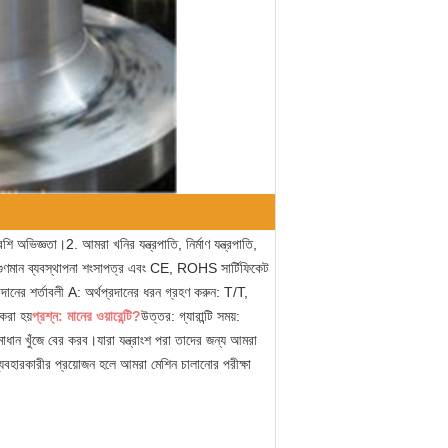
অভিজ্ঞতা।2. আমরা খনির যন্ত্রপাতি, নির্মাণ যন্ত্রপাতি, 
ণমান ব্যবস্থাপনা শংসাপত্র এবং CE, ROHS সার্টিফিকেট 
ানের শর্তাবলী A: অর্থপ্রদানের ধরন গ্রহণ করুন: T/T, 
করা হয়
প্রশ্ন: মানের ওয়ারেন্টি?
উত্তর: গ্যারান্টি সময়: 
ধান খুঁজে বের করব।যারা যন্ত্রাংশ পরা তাদের জন্য আমরা 
যবহারকারীর প্রয়োজন হলে আমরা মেশিন চালানোর পরীক্ষা 