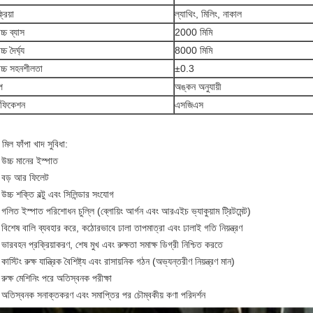
্রিয়া
ল্যাথিং, মিলিং, নাকাল
োচ্চ ব্যাস
2000 মিমি
চ্চ দৈর্ঘ্য
8000 মিমি
োচ্চ সহনশীলতা
±0.3
প
অঙ্কন অনুযায়ী
টিফিকেশন
এসজিএস
মিল ফাঁপা খাদ সুবিধা:
 উচ্চ মানের ইস্পাত
 বড় আর ফিলেট
উচ্চ শক্তি বল্টু এবং সিলিন্ডার সংযোগ
 গলিত ইস্পাত পরিশোধন চুল্লি (ব্লোয়িং আর্গন এবং আরএইচ ভ্যাকুয়াম ট্রিটমেন্ট)
 বিশেষ বালি ব্যবহার করে, কঠোরভাবে ঢালা তাপমাত্রা এবং ঢালাই গতি নিয়ন্ত্রণ
 ভারবহন প্রক্রিয়াকরণ, শেষ মুখ এবং রুক্ষতা সমাক্ষ ডিগ্রী নিশ্চিত করতে
কাস্টিং রুক্ষ যান্ত্রিক বৈশিষ্ট্য এবং রাসায়নিক গঠন (অভ্যন্তরীণ নিয়ন্ত্রণ মান)
 রুক্ষ মেশিনিং পরে অতিস্বনক পরীক্ষা
 অতিস্বনক সনাক্তকরণ এবং সমাপ্তির পর চৌম্বকীয় কণা পরিদর্শন