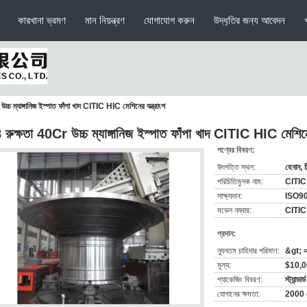
কারখানা ভ্রমণ
মান নিয়ন্ত্রণ
যোগাযোগ করুন
উদ্ধৃতির জন্য আবেদন
চ্চ ম্যাঙ্গানিজ ইস্পাত ফাঁপা খাদ CITIC HIC মেশিনের যন্ত্রাংশ
 রুক্ষতা 40Cr উচ্চ ম্যাঙ্গানিজ ইস্পাত ফাঁপা খাদ CITIC HIC মেশিনের
পণ্যের বিবরণ:
উৎপত্তি স্থল:
হেনান, চ
পরিচিতিমুলক নাম:
CITIC
সাক্ষ্যদান:
ISO9
মডেল নম্বার:
CITIC H
প্রদান:
ন্যূনতম চাহিদার পরিমাণ:
&gt; =
মূল্য:
$10,0
প্যাকেজিং বিবরণ:
স্ট্যান্ড
যোগানের ক্ষমতা:
2000 স