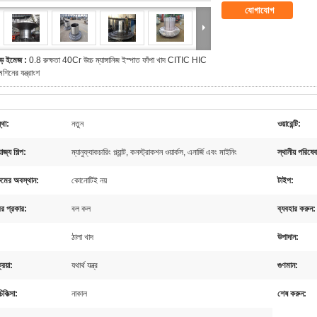
যোগাযোগ
ড় ইমেজ :
0.8 রুক্ষতা 40Cr উচ্চ ম্যাঙ্গানিজ ইস্পাত ফাঁপা খাদ CITIC HIC
েশিনের যন্ত্রাংশ
থা:
নতুন
ওয়ারেন্টি:
োজ্য শিল্প:
ম্যানুফ্যাকচারিং প্ল্যান্ট, কনস্ট্রাকশন ওয়ার্কস, এনার্জি এবং মাইনিং
স্থানীয় পরিষে
ুমের অবস্থান:
কোনোটিই নয়
টাইপ:
রের প্রকার:
বল কল
ব্যবহার করুন:
ঠালা খাদ
উপাদান:
রিয়া:
যথার্থ যন্ত্র
গুণমান:
চিকিত্সা:
নাকাল
শেষ করুন: