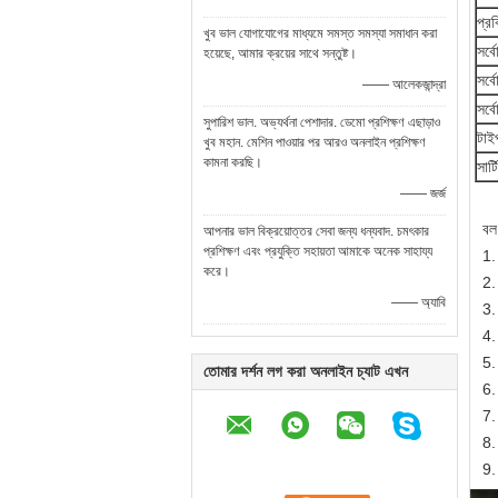
প্রক
খুব ভাল যোগাযোগের মাধ্যমে সমস্ত সমস্যা সমাধান করা
সর্ব
হয়েছে, আমার ক্রয়ের সাথে সন্তুষ্ট।
সর্বো
—— আলেকজান্দ্রা
সর্ব
সুপারিশ ভাল. অভ্যর্থনা পেশাদার. ডেমো প্রশিক্ষণ এছাড়াও
টাই
খুব মহান. মেশিন পাওয়ার পর আরও অনলাইন প্রশিক্ষণ
কামনা করছি।
সার্
—— জর্জ
বল 
আপনার ভাল বিক্রয়োত্তর সেবা জন্য ধন্যবাদ. চমৎকার
প্রশিক্ষণ এবং প্রযুক্তি সহায়তা আমাকে অনেক সাহায্য
1.
করে।
2.
—— অ্যাবি
3. 
4.
5.
তোমার দর্শন লগ করা অনলাইন চ্যাট এখন
6.
7. 
8.
9.