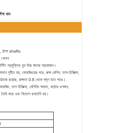
াঁপা খাদ
বে, ঠালা shafts
নয়।কখন
্টিং প্রযুক্তির খুব উচ্চ মানের প্রয়োজন।
 গৃহীত হয়, ফোরজিংয়ের পরে, রুক্ষ মেশিন, তাপ-চিকিত্সা, 
 কাঠামো রয়েছে, রুক্ষতা 0.8 থেকে মসৃণ হতে পারে।
িং, তাপ চিকিত্সা, মেশিনিং ক্ষমতা, কঠোর গুণমান, 
খাদ তৈরি করে এবং বিদেশে রপ্তানি হয়।
t