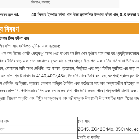
:
কিংডাও, সাংহাই
40 সিআর ইস্পাত ফাঁকা খাদ
উচ্চ ম্যাঙ্গানিজ ইস্পাত ফাঁকা খাদ
0.8 রুক্ষতা ফ
ষভাবে তুলে ধরা:
,
,
্য বিবরণ
্ট বল মিল ফাঁপা খাদ
িল ফাঁপা খাদ সংক্ষিপ্ত ভূমিকা এবং প্রয়োগ:
া খাদ বল মিলের একটি গুরুত্বপূর্ণ অংশ।এর ফাংশন বল মিল শেল ঘূর্ণমান বহন করা হয়.প্রযুক্তিগতভা
কার টালির ঘাড় এবং শেল সংযোগের বৃত্তাকার চাপের ঘাড়ের নীচে গর্ত এবং বালির গর্ত থাকা উচিত 
াদন, গোলাকার টালি অংশ মেশিনিং পরে নাকাল প্রয়োজন, নির্ভুলতা এবং মসৃণ ফিনিস সুরক্ষিত.এর জন্য কাস
 এর ফাঁপা শ্যাফ্ট সাধারণত 4140,40Cr,45#, ইত্যাদি থেকে তৈরি করা হয়, অবশ্যই গ্রাহককৃত উপাদান
স মেশিনিং প্রক্রিয়া, শ্যাফ্টের চমৎকার যান্ত্রিক বৈশিষ্ট্য এবং কঠোরতা সহ ভাল অভ্যন্তরীণ মাইক্রো
ের কোম্পানি পেশাগতভাবে মিল এবং বল মিলের ফাঁপা খাদ তৈরি করতে পারে।শক্তিশালী ঢালাই এবং ফোরজ
্রিয়া নিয়ন্ত্রণ পদ্ধতি এবং নিখুঁত সনাক্তকরণ এবং পরীক্ষামূলক উপায়গুলি উচ্চ খ্যাতির সাথে মিলের 
যের নাম
ঠালা খাদ
দান
ZG45, ZG42CrMo, 35CrMo, ec
ঢালাই বা ফরজিং