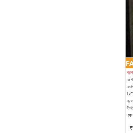
F
প্রশ
মেশ
অর্
L/C,
প্রধ
দীর্
এবং 
ট্