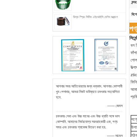
বন্দর
বিশে
ডিস্ক স্প্রিং সিটিক এইচআইসি মেশিন যন্ত্রাংশ
পণ
সিমেন
বল ম
ফাঁপ
গোলা
উত্প
ztic
ফিনি
আপনার সদয় আতিথেয়তার জন্য ধন্যবাদ. আপনার কোম্পানী
আমাদ
খুব পেশাদার, আমরা নিকট ভবিষ্যতে চমৎকার সহযোগিতা
প্রক
হবে.
—— জেমস
চমৎকার সেবা এবং উচ্চ মানের এবং উচ্চ খ্যাতি সঙ্গে ভাল
পণ্
কোম্পানি. আমাদের নির্ভরযোগ্য সরবরাহকারী এক, পণ্য
উপা
সময় এবং চমৎকার প্যাকেজ বিতরণ করা হয়.
গঠন
—— সামেল