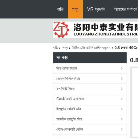
বাড়ি
পণ্য
VR প্রদর্শন
আমাদের সম্পর্কে
বাড়ি
পণ্য
সিটিক এইচআইসি মেশিন যন্ত্রাংশ
0.8 রুক্ষতা 40Cr উ
সব পণ্য
0.8
মিল পিনিয়ন গিয়ার্স
বেভেল পিনিয়ন গিয়ার
কল গিরিট গিয়ার
Castালাই এবং ক্ষমা
সিমেন্টের রোটারি ভাটা
আকরিক গ্রাইন্ডিং মিল
স্টোন পেষণকারী মেশিন