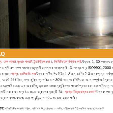
AQ
্ন: কেন আমরা লুওয়াং ঝংতাই ইন্ডাস্ট্রিজ কো।, লিমিটেডকে বিশ্বাস করি:
উত্তর: 1. 30 বছরেরও বেশি 
িন ঢালাই এবং নকল অংশের নেতৃস্থানীয় পেশাদার সরবরাহকারী।3. সমস্ত পণ্য ISO9901:2000 গু
জন করেছে।
প্রশ্ন: ডেলিভারি সময়
উত্তর: পার্টস লিড টাইম 1-2 মাস, মেশিন 2-3 মাস।প্রশ্ন: অর্থপ্রদ
 ওয়েস্টার্ন ইউনিয়ন, নগদ।চুক্তি স্বাক্ষরিত হলে 30% আমানত।শিপিংয়ের আগে সম্পূর্ণ অর্থ প্রদান 
ান যন্ত্রপাতির জন্য এক বছর।কিছু ভুল হলে আমরা প্রযুক্তিগত পরামর্শ প্রদান করব এবং অবিলম্বে সমা
ঘমেয়াদী সরবরাহের জন্য উচ্চ মানের যন্ত্রাংশের গ্যারান্টি দিই।
প্রশ্নঃ বিক্রয়োত্তর সেবা?
উত্তর: শেষ ব্
যন্ত্রাংশ রক্ষণাবেক্ষণের জন্য প্রযুক্তিগত গাইড সরবরাহ করতে পারি।
,
,
যাগ:
মাইন হিস্টার কাপলিং স্প্রিং
ঘর্ষণ খনি উত্তোলনের অংশগুলি
এইচআরসি 45 বল মিল আস্তরণের প্লেট