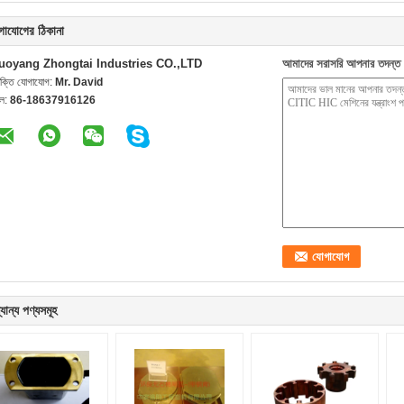
গাযোগের ঠিকানা
uoyang Zhongtai Industries CO.,LTD
আমাদের সরাসরি আপনার তদন্ত 
যক্তি যোগাযোগ:
Mr. David
েল:
86-18637916126
যান্য পণ্যসমূহ