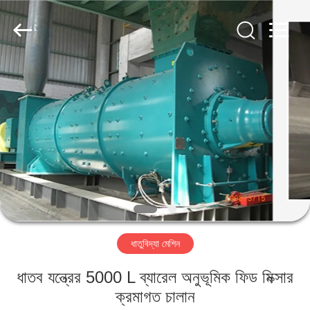
Luoyang
Zhongtai
Industries
CO.,LTD.
All
Rights
Reserved.
বাড়ি
পণ্য
VR
প্রদর্শন
আমাদের
ধাতুবিদ্যা মেশিন
সম্পর্কে
ধাতব যন্ত্রের 5000 L ব্যারেল অনুভূমিক ফিড মিক্সার
কারখানা
ক্রমাগত চালান