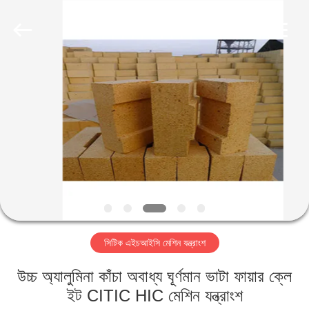
Luoyang
Zhongtai
Industries
CO.,LTD.
All
Rights
Reserved.
বাড়ি
পণ্য
VR
প্রদর্শন
আমাদের
সিটিক এইচআইসি মেশিন যন্ত্রাংশ
সম্পর্কে
উচ্চ অ্যালুমিনা কাঁচা অবাধ্য ঘূর্ণমান ভাটা ফায়ার ক্লে
কারখানা
ইট CITIC HIC মেশিন যন্ত্রাংশ