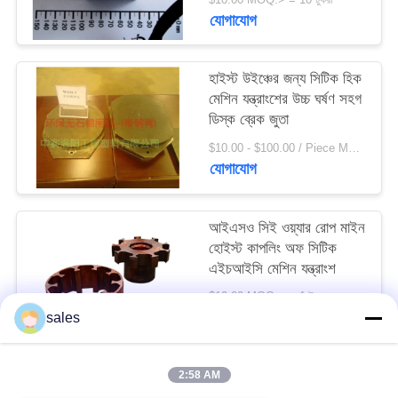
সাইট
যোগাযোগ
ম্যাপ
হাইস্ট উইঞ্চের জন্য সিটিক হিক
মেশিন যন্ত্রাংশের উচ্চ ঘর্ষণ সহগ
PRIVACY
ডিস্ক ব্রেক জুতা
POLICY
$10.00 - $100.00 / Piece MOQ:1 টুকরা / টুকরা
যোগাযোগ
আইএসও সিই ওয়্যার রোপ মাইন
হোইস্ট কাপলিং অফ সিটিক
এইচআইসি মেশিন যন্ত্রাংশ
$10.00 MOQ:> = 1 টুকরা
যোগাযোগ
sales
2:58 AM
সব