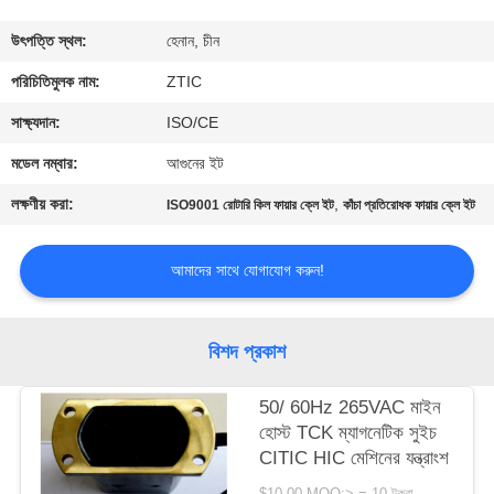
ভ্রমণ
উৎপত্তি স্থল:
হেনান, চীন
মান
পরিচিতিমুলক নাম:
ZTIC
নিয়ন্ত্রণ
সাক্ষ্যদান:
ISO/CE
মডেল নম্বার:
আগুনের ইট
যোগাযোগ
লক্ষণীয় করা:
,
ISO9001 রোটারি কিল ফায়ার ক্লে ইট
কাঁচা প্রতিরোধক ফায়ার ক্লে ইট
করুন
আমাদের সাথে যোগাযোগ করুন!
খবর
বিশদ প্রকাশ
উদ্ধৃতির
জন্য
50/ 60Hz 265VAC মাইন
হোস্ট TCK ম্যাগনেটিক সুইচ
আবেদন
CITIC HIC মেশিনের যন্ত্রাংশ
$10.00 MOQ:> = 10 টুকরা