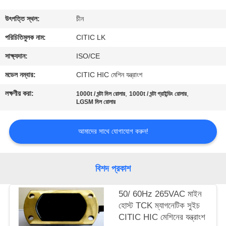
ভ্রমণ
উৎপত্তি স্থল:
চীন
মান
পরিচিতিমুলক নাম:
CITIC LK
নিয়ন্ত্রণ
সাক্ষ্যদান:
ISO/CE
মডেল নম্বার:
CITIC HIC মেশিন যন্ত্রাংশ
যোগাযোগ
লক্ষণীয় করা:
,
,
1000t / ঘন্টা মিল রোলার
1000t / ঘন্টা গ্রাইন্ডিং রোলার
করুন
LGSM মিল রোলার
আমাদের সাথে যোগাযোগ করুন!
খবর
উদ্ধৃতির
বিশদ প্রকাশ
জন্য
50/ 60Hz 265VAC মাইন
আবেদন
হোস্ট TCK ম্যাগনেটিক সুইচ
CITIC HIC মেশিনের যন্ত্রাংশ