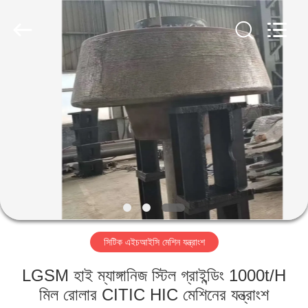
Luoyang
Zhongtai
Industries
CO.,LTD.
All
Rights
Reserved.
বাড়ি
পণ্য
VR
প্রদর্শন
আমাদের
সিটিক এইচআইসি মেশিন যন্ত্রাংশ
সম্পর্কে
LGSM হাই ম্যাঙ্গানিজ স্টিল গ্রাইন্ডিং 1000t/H
কারখানা
মিল রোলার CITIC HIC মেশিনের যন্ত্রাংশ