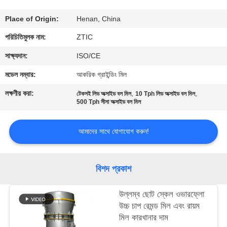
ভ্রমণ
Place of Origin:
Henan, China
মান
পরিচিতিমুলক নাম:
ZTIC
নিয়ন্ত্রণ
সাক্ষ্যদান:
ISO/CE
মডেল নম্বার:
আকরিক গ্রাইন্ডিং মিল
যোগাযোগ
লক্ষণীয় করা:
,
,
টেকসই লিড অক্সাইড বল মিল
10 Tph লিড অক্সাইড বল মিল
করুন
500 Tph সীসা অক্সাইড বল মিল
আমাদের সাথে যোগাযোগ করুন!
খবর
উদ্ধৃতির
বিশদ প্রকাশ
জন্য
উল্লম্ব ছোট স্কেল ওভারফ্লো
আবেদন
উচ্চ চাপ রেমন্ড মিল এবং রায়ম
মিল কারখানার দাম