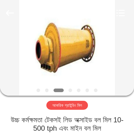
Luoyang
Zhongtai
Industries
CO.,LTD.
All
Rights
Reserved.
বাড়ি
পণ্য
VR
প্রদর্শন
আমাদের
আকরিক গ্রাইন্ডিং মিল
সম্পর্কে
উচ্চ কর্মক্ষমতা টেকসই লিড অক্সাইড বল মিল 10-
কারখানা
500 tph এবং মাইন বল মিল