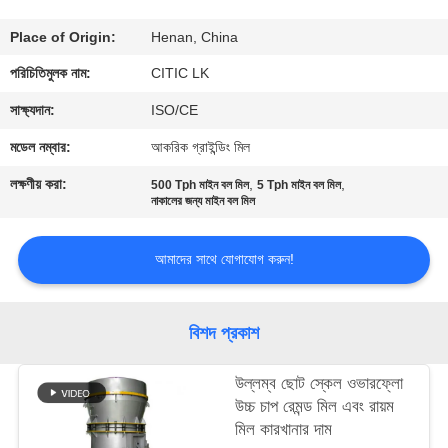
ভ্রমণ
Place of Origin:
Henan, China
মান
পরিচিতিমুলক নাম:
CITIC LK
নিয়ন্ত্রণ
সাক্ষ্যদান:
ISO/CE
মডেল নম্বার:
আকরিক গ্রাইন্ডিং মিল
যোগাযোগ
লক্ষণীয় করা:
,
,
500 Tph মাইন বল মিল
5 Tph মাইন বল মিল
করুন
নাকালের জন্য মাইন বল মিল
আমাদের সাথে যোগাযোগ করুন!
খবর
উদ্ধৃতির
বিশদ প্রকাশ
জন্য
উল্লম্ব ছোট স্কেল ওভারফ্লো
আবেদন
উচ্চ চাপ রেমন্ড মিল এবং রায়ম
মিল কারখানার দাম