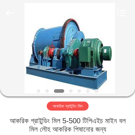
Luoyang
Zhongtai
Industries
CO.,LTD.
All
Rights
Reserved.
বাড়ি
পণ্য
VR
প্রদর্শন
আমাদের
আকরিক গ্রাইন্ডিং মিল
সম্পর্কে
আকরিক গ্রাইন্ডিং মিল 5-500 টিপিএইচ মাইন বল
কারখানা
মিল লৌহ আকরিক পিষানোর জন্য