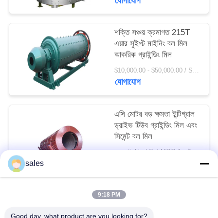
যোগাযোগ
সাইট
ম্যাপ
শক্তি সঞ্চয় ক্রমাগত 215T
এয়ার সুইপ্ট মাইনিং বল মিল
PRIVACY
আকরিক গ্রাইন্ডিং মিল
POLICY
$10,000.00 - $50,000.00 / Set MOQ:1 সেট / সেট
যোগাযোগ
এসি মোটর বড় ক্ষমতা ইন্টিগ্রাল
ড্রাইভ টিউব গ্রাইন্ডিং মিল এবং
সিমেন্ট বল মিল
negotiable / Set MOQ:1 সেট / সেট
যোগাযোগ
sales
9:18 PM
সব
Good day, what product are you looking for?