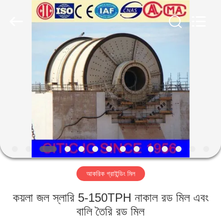
Luoyang
Zhongtai
Industries
CO.,LTD.
All
Rights
Reserved.
বাড়ি
পণ্য
VR
প্রদর্শন
আমাদের
আকরিক গ্রাইন্ডিং মিল
সম্পর্কে
কয়লা জল স্লারি 5-150TPH নাকাল রড মিল এবং
কারখানা
বালি তৈরি রড মিল