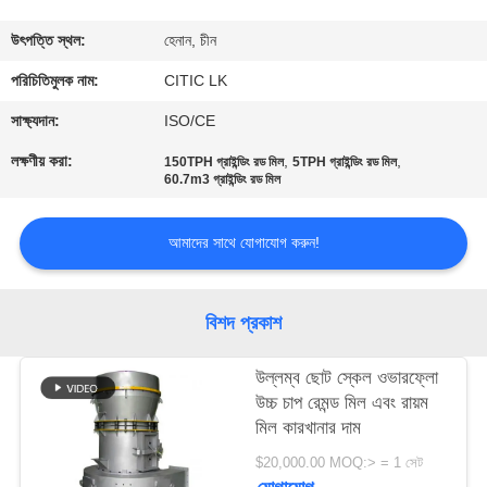
ভ্রমণ
উৎপত্তি স্থল:
হেনান, চীন
মান
পরিচিতিমুলক নাম:
CITIC LK
নিয়ন্ত্রণ
সাক্ষ্যদান:
ISO/CE
লক্ষণীয় করা:
,
,
150TPH গ্রাইন্ডিং রড মিল
5TPH গ্রাইন্ডিং রড মিল
60.7m3 গ্রাইন্ডিং রড মিল
যোগাযোগ
করুন
আমাদের সাথে যোগাযোগ করুন!
খবর
বিশদ প্রকাশ
উদ্ধৃতির
উল্লম্ব ছোট স্কেল ওভারফ্লো
জন্য
উচ্চ চাপ রেমন্ড মিল এবং রায়ম
মিল কারখানার দাম
আবেদন
$20,000.00 MOQ:> = 1 সেট