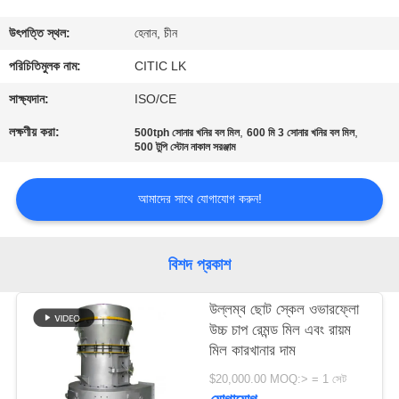
ভ্রমণ
উৎপত্তি স্থল:
হেনান, চীন
মান
পরিচিতিমুলক নাম:
CITIC LK
নিয়ন্ত্রণ
সাক্ষ্যদান:
ISO/CE
লক্ষণীয় করা:
,
,
500tph সোনার খনির বল মিল
600 মি 3 সোনার খনির বল মিল
500 টুপি স্টোন নাকাল সরঞ্জাম
যোগাযোগ
করুন
আমাদের সাথে যোগাযোগ করুন!
খবর
বিশদ প্রকাশ
উদ্ধৃতির
উল্লম্ব ছোট স্কেল ওভারফ্লো
জন্য
উচ্চ চাপ রেমন্ড মিল এবং রায়ম
মিল কারখানার দাম
আবেদন
$20,000.00 MOQ:> = 1 সেট