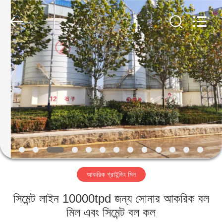
Luoyang
Zhongtai
Industries
CO.,LTD.
All
Rights
Reserved.
বাড়ি
পণ্য
VR
প্রদর্শন
আমাদের
আকরিক গ্রাইন্ডিং মিল
সম্পর্কে
সিমেন্ট লাইন 10000tpd জন্য সোনার আকরিক বল
কারখানা
মিল এবং সিমেন্ট বল কল