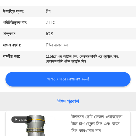
ভ্রমণ
উৎপত্তি স্থল:
চীন
মান
পরিচিতিমুলক নাম:
ZTIC
নিয়ন্ত্রণ
সাক্ষ্যদান:
IOS
মডেল নম্বার:
টিউব নাকাল কল
যোগাযোগ
লক্ষণীয় করা:
,
,
115tph ওর গ্রাইন্ডিং মিল
ক্লোজড সার্কিট ওরে গ্রাইন্ডিং মিল
করুন
ক্লোজড সার্কিট খনিজ গ্রাইন্ডিং মিল
আমাদের সাথে যোগাযোগ করুন!
খবর
উদ্ধৃতির
বিশদ প্রকাশ
জন্য
উল্লম্ব ছোট স্কেল ওভারফ্লো
আবেদন
উচ্চ চাপ রেমন্ড মিল এবং রায়ম
মিল কারখানার দাম