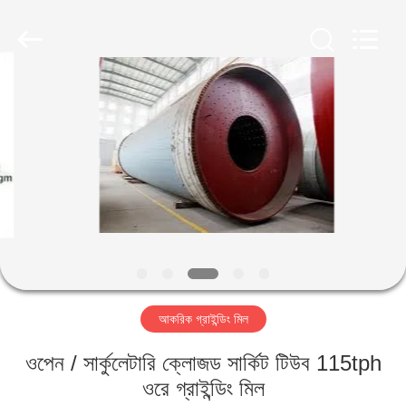
Luoyang
Zhongtai
Industries
CO.,LTD.
All
Rights
Reserved.
বাড়ি
পণ্য
VR
প্রদর্শন
আমাদের
আকরিক গ্রাইন্ডিং মিল
সম্পর্কে
ওপেন / সার্কুলেটারি ক্লোজড সার্কিট টিউব 115tph
কারখানা
ওরে গ্রাইন্ডিং মিল